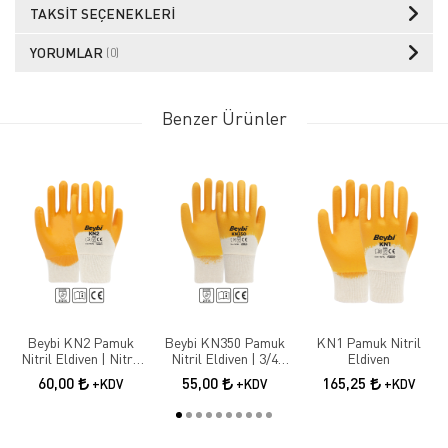
TAKSIT SEÇENEKLERI
YORUMLAR
(0)
Benzer Ürünler
Beybi KN2 Pamuk
Beybi KN350 Pamuk
KN1 Pamuk Nitril
Nitril Eldiven | Nitril
Nitril Eldiven | 3/4
Eldiven
Kaplama İş Güvenliği
Nitril Kaplama İş
60,00
55,00
165,25
+KDV
+KDV
+KDV
Eldiveni
Eldiveni