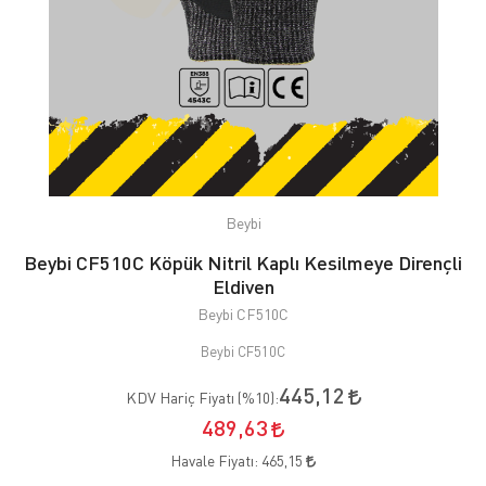
Beybi
Beybi CF510C Köpük Nitril Kaplı Kesilmeye Dirençli
Eldiven
Beybi CF510C
Beybi CF510C
445,12
KDV Hariç Fiyatı (
%10
):
489,63
Havale Fiyatı:
465,15