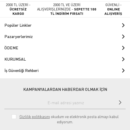
2000 TL ÜZERİ -
2000 TL VE ÜZERİ
GÜVENLİ -
ÜCRETSİZ
ALIŞVERİŞLERİNİZDE -
SEPETTE 100
ONLINE
KARGO
TL İNDİRİM FIRSATI
ALIŞVERİŞ
Popüler Linkler
Pazaryerlerimiz
ÖDEME
KURUMSAL
İş Güvenliği Rehberi
KAMPANYALARDAN HABERDAR OLMAK İÇİN
Gizlilik politikasını
okudum ve elektronik posta almayı kabul
ediyorum.