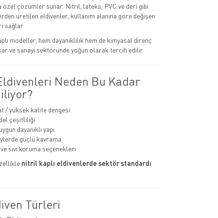
na özel çözümler sunar. Nitril, lateks, PVC ve deri gibi
rden üretilen eldivenler, kullanım alanına göre değişen
i sağlar
kaplı modeller, hem dayanıklılık hem de kimyasal direnç
kar ve sanayi sektöründe yoğun olarak tercih edilir
 Eldivenleri Neden Bu Kadar
iliyor?
at / yüksek kalite dengesi
l çeşitliliği
uygun dayanıklı yapı
eylerde güçlü kavrama
ve sıvı koruma seçenekleri
zellikle
nitril kaplı eldivenlerde sektör standardı
iven Türleri