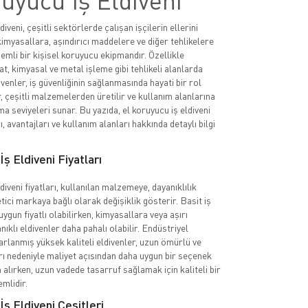
uyucu İş Eldiveni
diveni, çeşitli sektörlerde çalışan işçilerin ellerini
imyasallara, aşındırıcı maddelere ve diğer tehlikelere
emli bir kişisel koruyucu ekipmandır. Özellikle
at, kimyasal ve metal işleme gibi tehlikeli alanlarda
ivenler, iş güvenliğinin sağlanmasında hayati bir rol
, çeşitli malzemelerden üretilir ve kullanım alanlarına
a seviyeleri sunar. Bu yazıda, el koruyucu iş eldiveni
rı, avantajları ve kullanım alanları hakkında detaylı bilgi
ş Eldiveni Fiyatları
diveni fiyatları, kullanılan malzemeye, dayanıklılık
tici markaya bağlı olarak değişiklik gösterir. Basit iş
uygun fiyatlı olabilirken, kimyasallara veya aşırı
nıklı eldivenler daha pahalı olabilir. Endüstriyel
sarlanmış yüksek kaliteli eldivenler, uzun ömürlü ve
rı nedeniyle maliyet açısından daha uygun bir seçenek
n alırken, uzun vadede tasarruf sağlamak için kaliteli bir
mlidir.
İş Eldiveni Çeşitleri