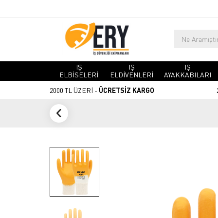
İŞ
İŞ
İŞ
ELBİSELERİ
ELDİVENLERİ
AYAKKABILARI
2000 TL ÜZERİ -
ÜCRETSİZ KARGO