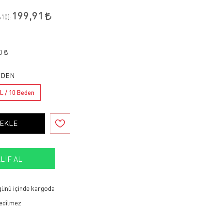
199,91
10
):
90
BEDEN
L / 10 Beden
 EKLE
LIF AL
 günü içinde kargoda