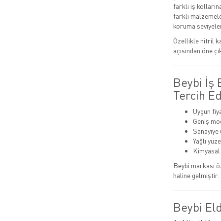
farklı iş kolları
farklı malzemele
koruma seviyeler
Özellikle nitril 
açısından öne çı
Beybi İş
Tercih Ed
Uygun fiy
Geniş mode
Sanayiye 
Yağlı yüz
Kimyasal 
Beybi markası ö
haline gelmiştir.
Beybi Eld