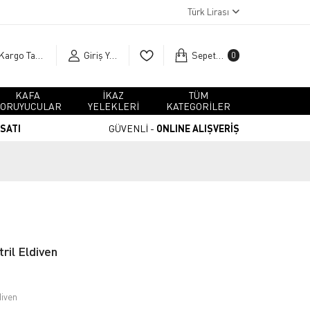
Türk Lirası
Kargo Takip
Giriş Yap
Sepetim
0
KAFA
İKAZ
TÜM
ORUYUCULAR
YELEKLERİ
KATEGORİLER
RSATI
GÜVENLİ -
ONLINE ALIŞVERİŞ
il Eldiven
diven