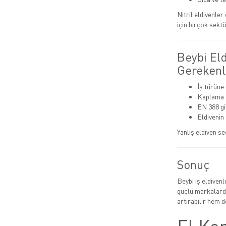
Nitril eldivenle
için birçok sektö
Beybi El
Gerekenl
İş türüne
Kaplama t
EN 388 gib
Eldivenin
Yanlış eldiven se
Sonuç
Beybi iş eldiven
güçlü markalarda
artırabilir hem de