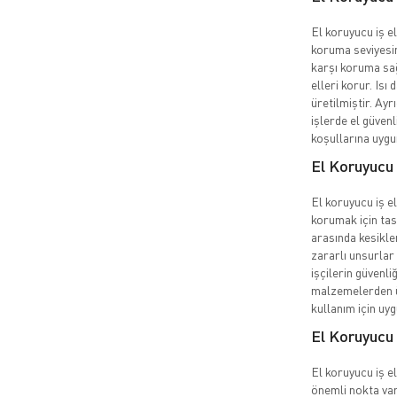
El koruyucu iş el
koruma seviyesin
karşı koruma sağ
elleri korur. Isı 
üretilmiştir. Ayr
işlerde el güvenl
koşullarına uygu
El Koruyucu 
El koruyucu iş eld
korumak için tas
arasında kesikler
zararlı unsurlar 
işçilerin güvenli
malzemelerden üre
kullanım için uy
El Koruyucu 
El koruyucu iş el
önemli nokta vard