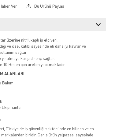
Haber Ver
Bu Ürünü Paylaş
r üzerine nitril kaplı iş eldiveni.
liği ve özel kalıbı sayesinde eli daha iyi kavrar ve
kullanım sağlar.
 yırtılmaya karşı direnç sağlar.
e 10 Beden için üretim yapılmaktadır.
M ALANLARI
ve Bakım
ik
e Ekipmanlar
a
eri, Türkiye’de iş güvenliği sektöründe en bilinen ve en
n markalardan biridir. Geniş ürün yelpazesi sayesinde