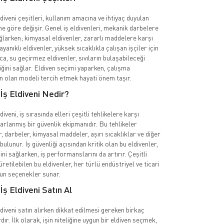
diveni çeşitleri, kullanım amacına ve ihtiyaç duyulan
e göre değişir. Genel iş eldivenleri, mekanik darbelere
larken; kimyasal eldivenler, zararlı maddelere karşı
dayanıklı eldivenler, yüksek sıcaklıkla çalışan işçiler için
ıca, su geçirmez eldivenler, sıvıların bulaşabileceği
iğini sağlar. Eldiven seçimi yaparken, çalışma
n olan modeli tercih etmek hayati önem taşır.
İş Eldiveni Nedir?
iveni, iş sırasında elleri çeşitli tehlikelere karşı
arlanmış bir güvenlik ekipmanıdır. Bu tehlikeler
, darbeler, kimyasal maddeler, aşırı sıcaklıklar ve diğer
bulunur. İş güvenliği açısından kritik olan bu eldivenler,
ğini sağlarken, iş performanslarını da artırır. Çeşitli
tilebilen bu eldivenler, her türlü endüstriyel ve ticari
gun seçenekler sunar.
İş Eldiveni Satın Al
diveni satın alırken dikkat edilmesi gereken birkaç
ır. İlk olarak, işin niteliğine uygun bir eldiven seçmek,