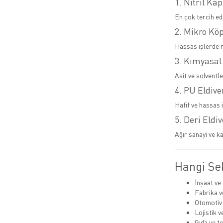
1. Nitril Kap
En çok tercih ed
2. Mikro Kö
Hassas işlerde 
3. Kimyasal
Asit ve solventl
4. PU Eldive
Hafif ve hassas i
5. Deri Eldi
Ağır sanayi ve ka
Hangi Sek
İnşaat ve
Fabrika v
Otomotiv
Lojistik 
Gıda ve t