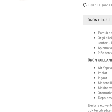
Fiyatı Düşünce 
ÜRÜN BILGISI
Pamuk asta
Örgü bilek
konforlu 
Aşınma ve
9 Beden v
ÜRÜN KULLANI
Alt Yapı 
İmalat
İnşaat
Madencil
Makine v
Otomotiv
Depolam
Beybi iş eldivenl
çok tercih edile