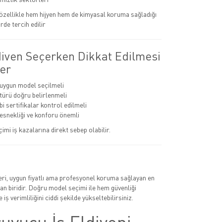
r özellikle hem hijyen hem de kimyasal koruma sağladığı
rde tercih edilir
diven Seçerken Dikkat Edilmesi
er
 uygun model seçilmeli
ürü doğru belirlenmeli
i sertifikalar kontrol edilmeli
 esnekliği ve konforu önemli
çimi iş kazalarına direkt sebep olabilir.
leri, uygun fiyatlı ama profesyonel koruma sağlayan en
n biridir. Doğru model seçimi ile hem güvenliği
 iş verimliliğini ciddi şekilde yükseltebilirsiniz.