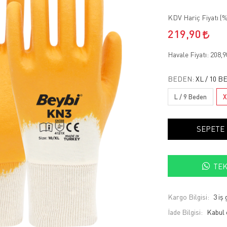
KDV Hariç Fiyatı (
%
219,90
Havale Fiyatı:
208,
BEDEN:
XL / 10 
L / 9 Beden
X
SEPETE
TEK
Kargo Bilgisi:
3 iş
İade Bilgisi: