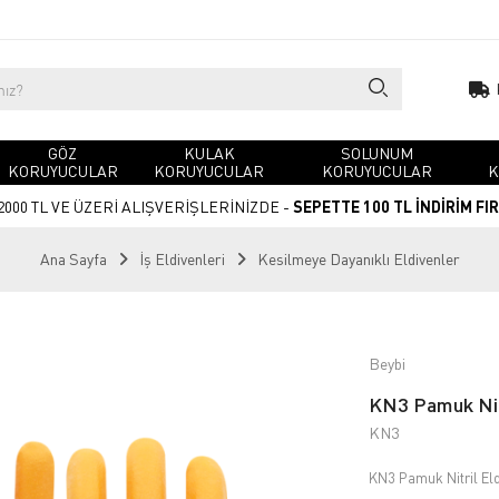
GÖZ
KULAK
SOLUNUM
KORUYUCULAR
KORUYUCULAR
KORUYUCULAR
K
2000 TL VE ÜZERİ ALIŞVERİŞLERİNİZDE -
SEPETTE 100 TL İNDİRİM FI
Ana Sayfa
İş Eldivenleri
Kesilmeye Dayanıklı Eldivenler
Beybi
KN3 Pamuk Nitr
KN3
KN3 Pamuk Nitril El