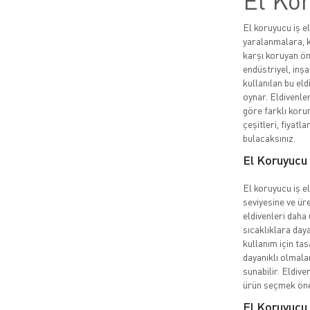
El Kor
El koruyucu iş el
yaralanmalara, k
karşı koruyan ön
endüstriyel, inşa
kullanılan bu eld
oynar. Eldivenler
göre farklı korum
çeşitleri, fiyatla
bulacaksınız.
El Koruyucu İ
El koruyucu iş el
seviyesine ve üre
eldivenleri daha 
sıcaklıklara daya
kullanım için ta
dayanıklı olmala
sunabilir. Eldive
ürün seçmek öne
El Koruyucu 