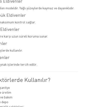
lı Eldivenler
ilen modeldir. Yağlı yüzeylerde kaymaz ve dayanıklıdır.
pük Eldivenler
maksimum kontrol sağlar.
 Eldivenler
ere karşı uzun süreli koruma sunar.
nler
şlerde kullanılır.
venler
ynak işlerinde tercih edilir.
törlerde Kullanılır?
 şantiye
e üretim
 ve bakım
ve depo
emizlik sektörleri