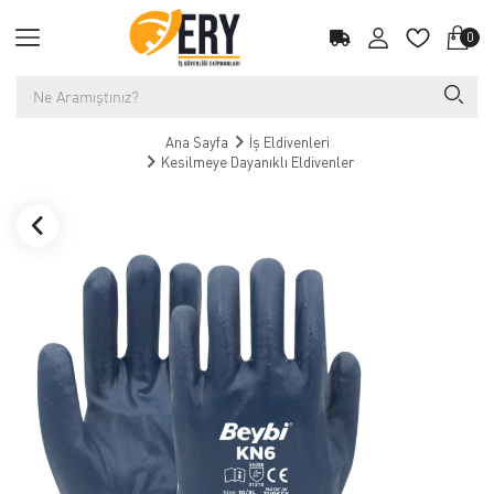
0
Ana Sayfa
İş Eldivenleri
Kesilmeye Dayanıklı Eldivenler