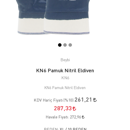
Beybi
KN6 Pamuk Nitril Eldiven
KN6
KN6 Pamuk Nitril Eldiven
261,21
KDV Hariç Fiyatı (
%10
):
287,33
Havale Fiyatı:
272,96
BEDEN:
XL / 10 BEDEN