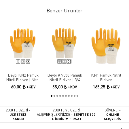
Benzer Ürünler
Beybi KN2 Pamuk
Beybi KN350 Pamuk
KN1 Pamuk Nitril
Nitril Eldiven | Nitril
Nitril Eldiven | 3/4
Eldiven
Kaplama İş Güvenliği
Nitril Kaplama İş
60,00
55,00
165,25
+KDV
+KDV
+KDV
Eldiveni
Eldiveni
2000 TL ÜZERİ -
2000 TL VE ÜZERİ
GÜVENLİ -
ÜCRETSİZ
ALIŞVERİŞLERİNİZDE -
SEPETTE 100
ONLINE
KARGO
TL İNDİRİM FIRSATI
ALIŞVERİŞ