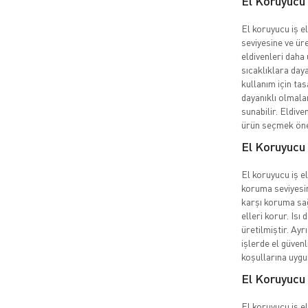
El Koruyucu İ
El koruyucu iş el
seviyesine ve üre
eldivenleri daha 
sıcaklıklara daya
kullanım için ta
dayanıklı olmala
sunabilir. Eldive
ürün seçmek öne
El Koruyucu 
El koruyucu iş el
koruma seviyesin
karşı koruma sağ
elleri korur. Isı 
üretilmiştir. Ayr
işlerde el güvenl
koşullarına uygu
El Koruyucu 
El koruyucu iş eld