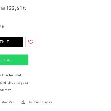
122,61
10
):
13
 EKLE
LIF AL
ı Gün Teslimat
 günü içinde kargoda
Haber Ver
Bu Ürünü Paylaş