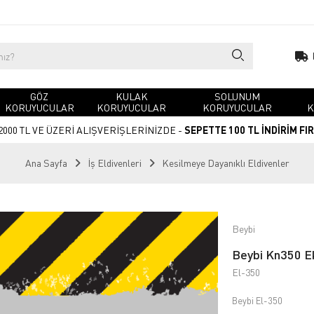
GÖZ
KULAK
SOLUNUM
KORUYUCULAR
KORUYUCULAR
KORUYUCULAR
K
2000 TL VE ÜZERİ ALIŞVERİŞLERİNİZDE -
SEPETTE 100 TL İNDİRİM FI
Ana Sayfa
İş Eldivenleri
Kesilmeye Dayanıklı Eldivenler
Beybi
Beybi Kn350 Ek
El-350
Beybi El-350