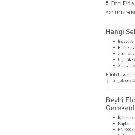
5. Deri Eldi
Ağır sanayi ve ka
Hangi Sek
İnşaat ve
Fabrika v
Otomotiv
Lojistik 
Gıda ve t
Nitril eldivenle
için birçok sektö
Beybi El
Gerekenl
İş türüne
Kaplama t
EN 388 gib