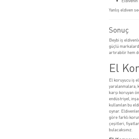
Eldivenin
Yanlış eldiven se
Sonuç
Beybi iş eldiven
güçlü markalarda
artırabilir hem de
El Kor
El koruyucu iş el
yaralanmalara, k
karşı koruyan ön
endüstriyel, inşa
kullanılan bu eld
oynar. Eldivenler
göre farklı korum
çeşitleri, fiyatla
bulacaksınız.