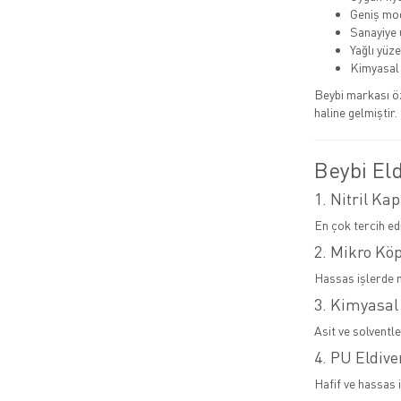
Geniş mode
Sanayiye 
Yağlı yüz
Kimyasal 
Beybi markası ö
haline gelmiştir.
Beybi Eld
1. Nitril Kap
En çok tercih ed
2. Mikro Kö
Hassas işlerde 
3. Kimyasal
Asit ve solventl
4. PU Eldive
Hafif ve hassas i