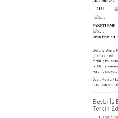
paketleme ve amb
2121
PAKETLEME = 1 p
Ürün Ebatları 
Beybi iş eldivenl
çok tercih edile
farklı iş kolları
farklı malzemele
koruma seviyeler
Özellikle nitril 
açısından öne çı
Beybi İş
Tercih Ed
Uygun fiy