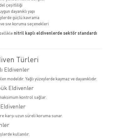
l çeşitliliği
uygun dayanıklı yapı
eylerde güçlü kavrama
ve sıvı koruma seçenekleri
zellikle
nitril kaplı eldivenlerde sektör standardı
iven Türleri
lı Eldivenler
ilen modeldir. Yağlı yüzeylerde kaymaz ve dayanıklıdır.
pük Eldivenler
maksimum kontrol sağlar.
 Eldivenler
ere karşı uzun süreli koruma sunar.
nler
şlerde kullanılır.