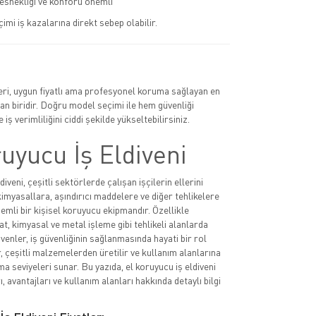
 esnekliği ve konforu önemli
çimi iş kazalarına direkt sebep olabilir.
leri, uygun fiyatlı ama profesyonel koruma sağlayan en
n biridir. Doğru model seçimi ile hem güvenliği
 iş verimliliğini ciddi şekilde yükseltebilirsiniz.
uyucu İş Eldiveni
diveni, çeşitli sektörlerde çalışan işçilerin ellerini
imyasallara, aşındırıcı maddelere ve diğer tehlikelere
emli bir kişisel koruyucu ekipmandır. Özellikle
at, kimyasal ve metal işleme gibi tehlikeli alanlarda
ivenler, iş güvenliğinin sağlanmasında hayati bir rol
, çeşitli malzemelerden üretilir ve kullanım alanlarına
a seviyeleri sunar. Bu yazıda, el koruyucu iş eldiveni
rı, avantajları ve kullanım alanları hakkında detaylı bilgi