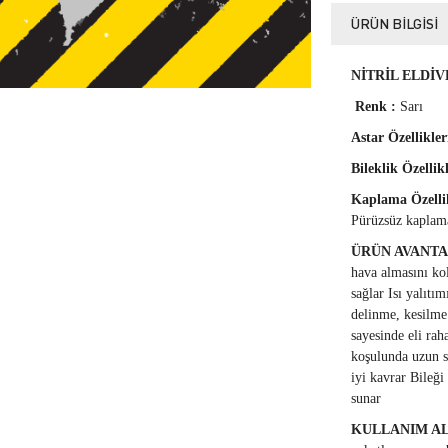
ÜRÜN BILGISI
NİTRİL ELDİ
Renk :
Sarı
Astar Özellikler
Bileklik Özellik
Kaplama Özelli
Pürüzsüz kaplam
ÜRÜN AVANT
hava almasını ko
sağlar Isı yalıtı
delinme, kesilme
sayesinde eli rah
koşulunda uzun sü
iyi kavrar Bileği
sunar
KULLANIM A