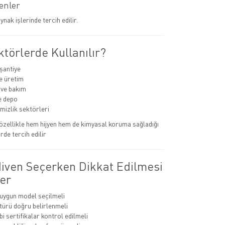
venler
ynak işlerinde tercih edilir.
törlerde Kullanılır?
 şantiye
e üretim
 ve bakım
ve depo
emizlik sektörleri
r özellikle hem hijyen hem de kimyasal koruma sağladığı
rde tercih edilir
diven Seçerken Dikkat Edilmesi
er
 uygun model seçilmeli
ürü doğru belirlenmeli
i sertifikalar kontrol edilmeli