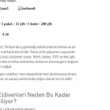
alaj sanayi
.
aket : 12 çift / 1 kutu : 288 çift
: 9 10
eri, Türkiye’de iş güvenliği sektöründe en bilinen ve en
n markalardan biridir. Geniş ürün yelpazesi sayesinde
na özel çözümler sunar. Nitril, lateks, PVC ve deri gibi
rden üretilen eldivenler, kullanım alanına göre değişen
i sağlar
kaplı modeller, hem dayanıklılık hem de kimyasal direnç
kar ve sanayi sektöründe yoğun olarak tercih edilir
 Eldivenleri Neden Bu Kadar
iliyor?
at / yüksek kalite dengesi