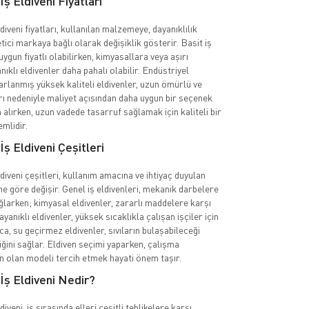
ş Eldiveni Fiyatları
diveni fiyatları, kullanılan malzemeye, dayanıklılık
tici markaya bağlı olarak değişiklik gösterir. Basit iş
uygun fiyatlı olabilirken, kimyasallara veya aşırı
nıklı eldivenler daha pahalı olabilir. Endüstriyel
sarlanmış yüksek kaliteli eldivenler, uzun ömürlü ve
rı nedeniyle maliyet açısından daha uygun bir seçenek
n alırken, uzun vadede tasarruf sağlamak için kaliteli bir
mlidir.
İş Eldiveni Çeşitleri
diveni çeşitleri, kullanım amacına ve ihtiyaç duyulan
e göre değişir. Genel iş eldivenleri, mekanik darbelere
larken; kimyasal eldivenler, zararlı maddelere karşı
dayanıklı eldivenler, yüksek sıcaklıkla çalışan işçiler için
ıca, su geçirmez eldivenler, sıvıların bulaşabileceği
iğini sağlar. Eldiven seçimi yaparken, çalışma
n olan modeli tercih etmek hayati önem taşır.
İş Eldiveni Nedir?
iveni, iş sırasında elleri çeşitli tehlikelere karşı