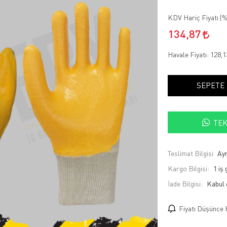
KDV Hariç Fiyatı (
%
134,87
Havale Fiyatı:
128,
SEPETE
TEK
Teslimat Bilgisi
Ayn
Kargo Bilgisi:
1 iş
İade Bilgisi:
Fiyatı Düşünce 