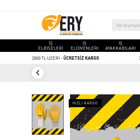
İŞ
İŞ
İŞ
ELBİSELERİ
ELDİVENLERİ
AYAKKABILARI
2000 TL ÜZERİ -
ÜCRETSİZ KARGO
HIZLI KARGO