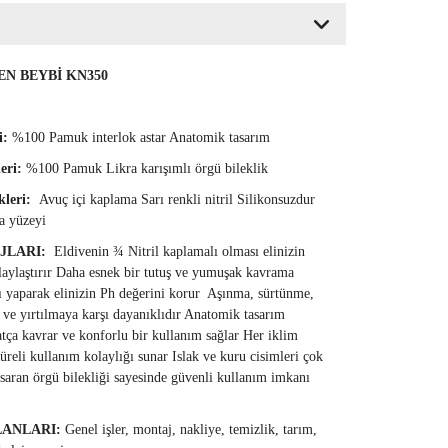
VEN BEYBİ
KN350
i:
%100 Pamuk interlok astar Anatomik tasarım
leri:
%100 Pamuk Likra karışımlı örgü bileklik
kleri:
Avuç içi kaplama Sarı renkli nitril Silikonsuzdur
a yüzeyi
AJLARI:
Eldivenin ¾ Nitril kaplamalı olması elinizin
laylaştırır Daha esnek bir tutuş ve yumuşak kavrama
mı yaparak elinizin Ph değerini korur Aşınma, sürtünme,
 ve yırtılmaya karşı dayanıklıdır Anatomik tasarım
atça kavrar ve konforlu bir kullanım sağlar Her iklim
reli kullanım kolaylığı sunar Islak ve kuru cisimleri çok
 saran örgü bilekliği sayesinde güvenli kullanım imkanı
LANLARI:
Genel işler, montaj, nakliye, temizlik, tarım,