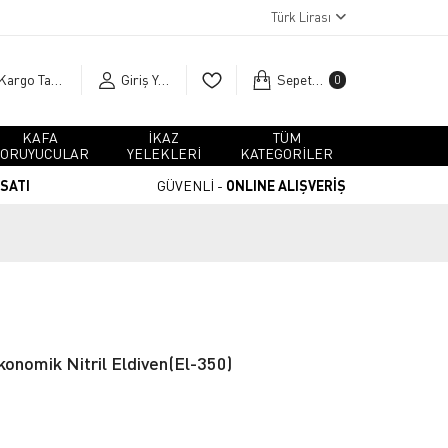
Türk Lirası
Kargo Takip
Giriş Yap
Sepetim
0
KAFA
İKAZ
TÜM
ORUYUCULAR
YELEKLERİ
KATEGORİLER
RSATI
GÜVENLİ -
ONLINE ALIŞVERİŞ
onomik Nitril Eldiven(El-350)