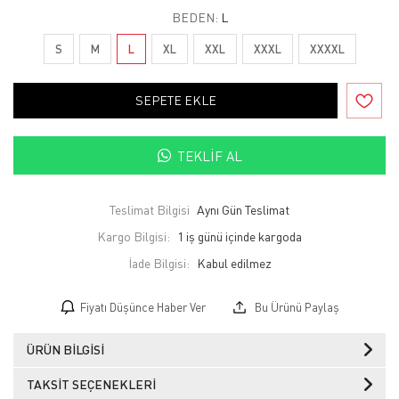
BEDEN:
L
S
M
L
XL
XXL
XXXL
XXXXL
SEPETE EKLE
TEKLIF AL
Teslimat Bilgisi
Aynı Gün Teslimat
Kargo Bilgisi:
1 iş günü içinde kargoda
İade Bilgisi:
Fiyatı Düşünce Haber Ver
Bu Ürünü Paylaş
ÜRÜN BILGISI
TAKSIT SEÇENEKLERI