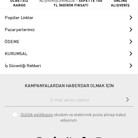
ÜCRETSİZ
ALIŞVERİŞLERİNİZDE -
SEPETTE 100
ONLINE
KARGO
TL İNDİRİM FIRSATI
ALIŞVERİŞ
Popüler Linkler
Pazaryerlerimiz
ÖDEME
KURUMSAL
İş Güvenliği Rehberi
KAMPANYALARDAN HABERDAR OLMAK İÇİN
Gizlilik politikasını
okudum ve elektronik posta almayı kabul
ediyorum.