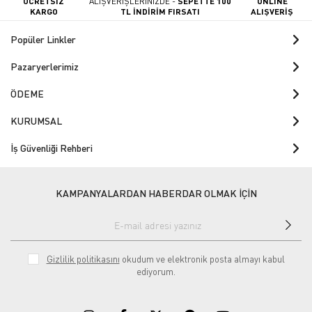
ÜCRETSİZ
ALIŞVERİŞLERİNİZDE -
SEPETTE 100
ONLINE
KARGO
TL İNDİRİM FIRSATI
ALIŞVERİŞ
Popüler Linkler
Pazaryerlerimiz
ÖDEME
KURUMSAL
İş Güvenliği Rehberi
KAMPANYALARDAN HABERDAR OLMAK İÇİN
Gizlilik politikasını
okudum ve elektronik posta almayı kabul
ediyorum.