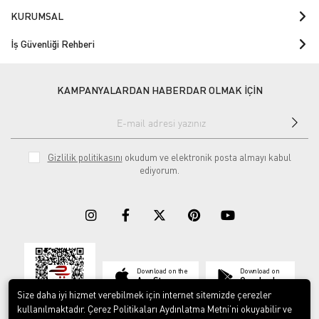
KURUMSAL
İş Güvenliği Rehberi
KAMPANYALARDAN HABERDAR OLMAK İÇİN
Gizlilik politikasını
okudum ve elektronik posta almayı kabul
ediyorum.
Download on the
Download on
App Store
Google play
Size daha iyi hizmet verebilmek için internet sitemizde çerezler
kullanılmaktadır. Çerez Politikaları Aydınlatma Metni’ni okuyabilir ve