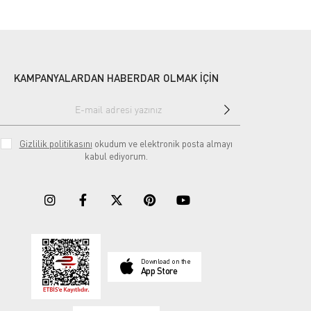
KAMPANYALARDAN HABERDAR OLMAK İÇİN
Gizlilik politikasını
okudum ve elektronik posta almayı
kabul ediyorum.
Download on the
App Store