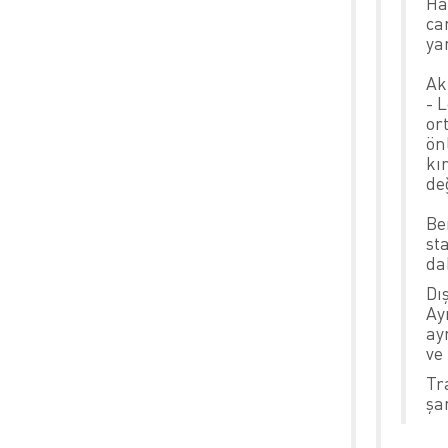
Haf
ca
ya
Ak
- 
or
önl
kı
de
Be
st
da
Dı
Ay
ay
ve
Tr
şa