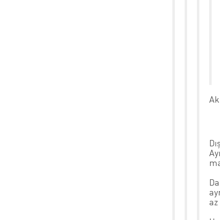
Ak
Dı
Ay
ma
Da
ay
az