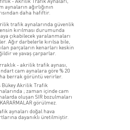
iflik - Akrilik Trafik Aynaları,
m aynaların ağırlığının
rısından daha hafiftir.
rilik trafik aynalarında güvenlik
Lensin kırılması durumunda
taya çıkabilecek yaralanmaları
er. Ağır darbelerle kırılsa bile,
rılan parçaların kenarları keskin
ğildir ve yavaş çarparlar.
rraklık - akrilik trafik aynası,
andart cam aynalara göre % 20
ha berrak görüntü verirler.
ş Bükey Akrilik Trafik
nalarında ; zaman içinde cam
nalarda oluşan SIR bozulmaları
 KARARMALAR görülmez.
afik aynaları doğal hava
rtlarına dayanıklı üretilmiştir.