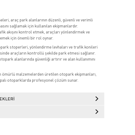
eri, araç park alanlarının düzenli, güvenli ve verimli
masını sağlamak için kullanılan ekipmanlardır.
fik akışını kontrol etmek, araçları yönlendirmek ve
emek için önemli bir rol oynar.
opark stoperleri, yönlendirme levhaları ve trafik konileri
esinde araçların kontrollü şekilde park etmesi sağlanır.
topark alanlarında güvenliği artırır ve alan kullanımını
un ömürlü malzemelerden üretilen otopark ekipmanları,
palı otoparklarda profesyonel çözüm sunar.
EKLERI