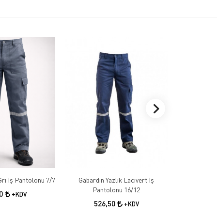
Gabardin Kışlık Gri İş Pantolonu 7/7
Gabardin Yazlık Lacivert İş
Gabardin 
Pantolonu 16/12
50
+KDV
526,50
55
+KDV