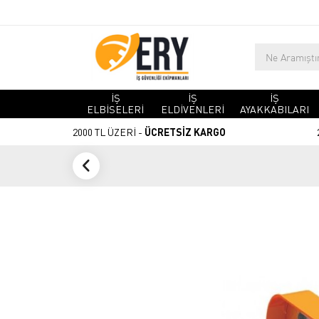
İŞ
İŞ
İŞ
ELBİSELERİ
ELDİVENLERİ
AYAKKABILARI
2000 TL ÜZERİ -
ÜCRETSİZ KARGO