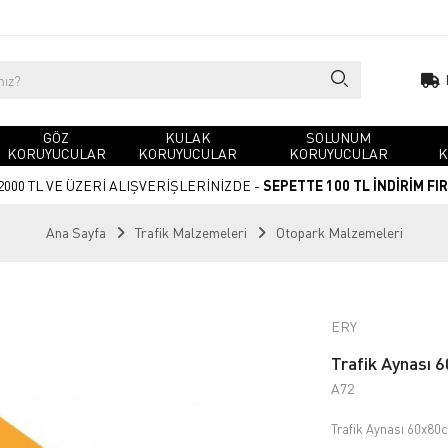
GÖZ
KULAK
SOLUNUM
KORUYUCULAR
KORUYUCULAR
KORUYUCULAR
K
2000 TL VE ÜZERİ ALIŞVERİŞLERİNİZDE -
SEPETTE 100 TL İNDİRİM FI
Ana Sayfa
Trafik Malzemeleri
Otopark Malzemeleri
ERY
Trafik Aynası
A72
Trafik Aynası 60x80