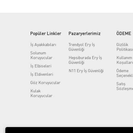
Popüler Linkler
Pazaryerlerimiz
ÖDEME
İş Ayakkabıları
Trendyol Ery İş
Gizlilik
Güvenliği
Politikası
Solunum
Koruyucular
Hepsiburada Ery İş
Kullanım
Güvenliği
Koşulları
İş Elbiseleri
N11 Ery İş Güvenliği
Ödeme
İş Eldivenleri
Seçenekl
Göz Koruyucular
Satış
Sözleşme
Kulak
Koruyucular