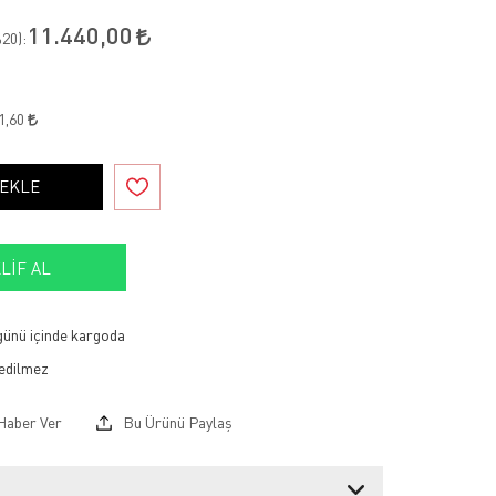
11.440,00
20
):
1,60
 EKLE
LIF AL
 günü içinde kargoda
Haber Ver
Bu Ürünü Paylaş