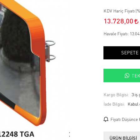
KDV Hariç Fiyatı (
%
13.728,00
Havale Fiyatı:
13.04
SEPETE
TEK
Kargo Bilgisi:
3 iş
İade Bilgisi:
Fiyatı Düşünce 
ÜRÜN BILGISI