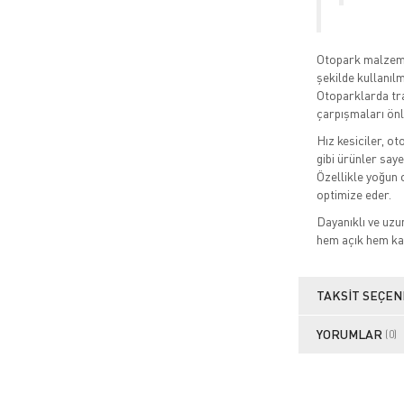
Otopark malzemel
şekilde kullanıl
Otoparklarda tra
çarpışmaları önl
Hız kesiciler, ot
gibi ürünler say
Özellikle yoğun o
optimize eder.
Dayanıklı ve uz
hem açık hem ka
TAKSIT SEÇEN
YORUMLAR
(0)