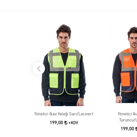
Yönetici İkaz Yeleği Sarı/Lacivert
Yönetici İk
Turuncu/L
199,00
+KDV
199,00