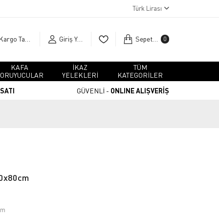
Türk Lirası
Kargo Takip
Giriş Yap
Sepetim
0
KAFA
İKAZ
TÜM
ORUYUCULAR
YELEKLERİ
KATEGORİLER
RSATI
GÜVENLİ -
ONLINE ALIŞVERİŞ
 60x80cm
cm