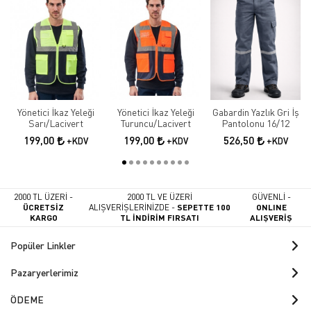
Yönetici İkaz Yeleği
Yönetici İkaz Yeleği
Gabardin Yazlık Gri İş
Sarı/Lacivert
Turuncu/Lacivert
Pantolonu 16/12
199,00
199,00
526,50
+KDV
+KDV
+KDV
2000 TL ÜZERİ -
2000 TL VE ÜZERİ
GÜVENLİ -
ÜCRETSİZ
ALIŞVERİŞLERİNİZDE -
SEPETTE 100
ONLINE
KARGO
TL İNDİRİM FIRSATI
ALIŞVERİŞ
Popüler Linkler
Pazaryerlerimiz
ÖDEME