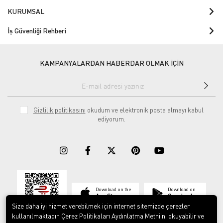
KURUMSAL
İş Güvenliği Rehberi
KAMPANYALARDAN HABERDAR OLMAK İÇİN
Gizlilik politikasını
okudum ve elektronik posta almayı kabul
ediyorum.
Download on the
Download on
App Store
Google play
Size daha iyi hizmet verebilmek için internet sitemizde çerezler
kullanılmaktadır. Çerez Politikaları Aydınlatma Metni’ni okuyabilir ve