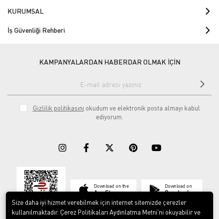
KURUMSAL
İş Güvenliği Rehberi
KAMPANYALARDAN HABERDAR OLMAK İÇİN
Gizlilik politikasını
okudum ve elektronik posta almayı kabul
ediyorum.
Download on the
Download on
App Store
Google play
Size daha iyi hizmet verebilmek için internet sitemizde çerezler
kullanılmaktadır. Çerez Politikaları Aydınlatma Metni’ni okuyabilir ve