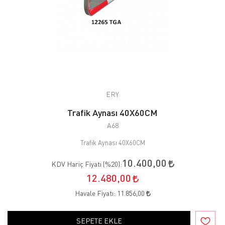
ERY
Trafik Aynası 40X60CM
A68
Trafik Aynası 40X60CM
10.400,00
KDV Hariç Fiyatı (
%20
):
12.480,00
Havale Fiyatı:
11.856,00
SEPETE EKLE