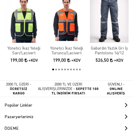
Yönetici İkaz Yeleği
Yönetici İkaz Yeleği
Gabardin Yazlık Gri İş
Sarı/Lacivert
Turuncu/Lacivert
Pantolonu 16/12
199,00
199,00
526,50
+KDV
+KDV
+KDV
2000 TL ÜZERİ -
2000 TL VE ÜZERİ
GÜVENLİ -
ÜCRETSİZ
ALIŞVERİŞLERİNİZDE -
SEPETTE 100
ONLINE
KARGO
TL İNDİRİM FIRSATI
ALIŞVERİŞ
Popüler Linkler
Pazaryerlerimiz
ÖDEME