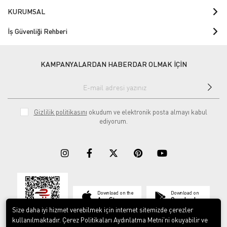
KURUMSAL
İş Güvenliği Rehberi
KAMPANYALARDAN HABERDAR OLMAK İÇİN
Gizlilik politikasını
okudum ve elektronik posta almayı kabul
ediyorum.
Download on the
Download on
App Store
Google play
Size daha iyi hizmet verebilmek için internet sitemizde çerezler
kullanılmaktadır. Çerez Politikaları Aydınlatma Metni’ni okuyabilir ve