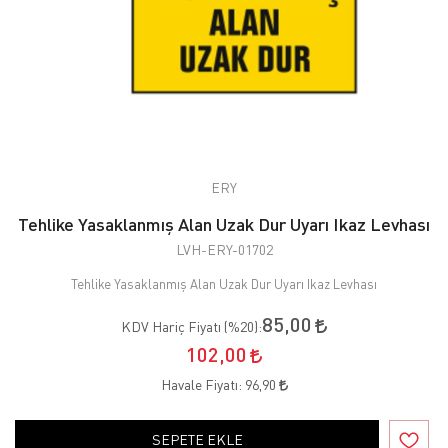
ERY
Tehlike Yasaklanmış Alan Uzak Dur Uyarı Ikaz Levhası
LVH-ERY-01702
Tehlike Yasaklanmış Alan Uzak Dur Uyarı Ikaz Levhası
85,00
KDV Hariç Fiyatı (
%20
):
102,00
Havale Fiyatı:
96,90
SEPETE EKLE