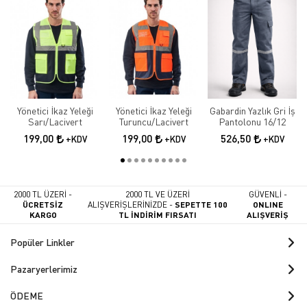
Yönetici İkaz Yeleği
Yönetici İkaz Yeleği
Gabardin Yazlık Gri İş
Sarı/Lacivert
Turuncu/Lacivert
Pantolonu 16/12
199,00
199,00
526,50
+KDV
+KDV
+KDV
2000 TL ÜZERİ -
2000 TL VE ÜZERİ
GÜVENLİ -
ÜCRETSİZ
ALIŞVERİŞLERİNİZDE -
SEPETTE 100
ONLINE
KARGO
TL İNDİRİM FIRSATI
ALIŞVERİŞ
Popüler Linkler
Pazaryerlerimiz
ÖDEME