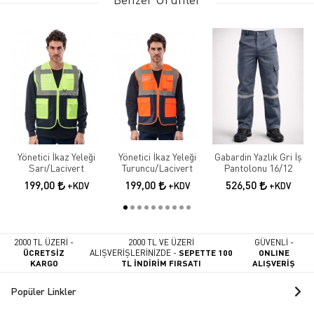
Yönetici İkaz Yeleği
Yönetici İkaz Yeleği
Gabardin Yazlık Gri İş
Sarı/Lacivert
Turuncu/Lacivert
Pantolonu 16/12
199,00
199,00
526,50
+KDV
+KDV
+KDV
2000 TL ÜZERİ -
2000 TL VE ÜZERİ
GÜVENLİ -
ÜCRETSİZ
ALIŞVERİŞLERİNİZDE -
SEPETTE 100
ONLINE
KARGO
TL İNDİRİM FIRSATI
ALIŞVERİŞ
Popüler Linkler