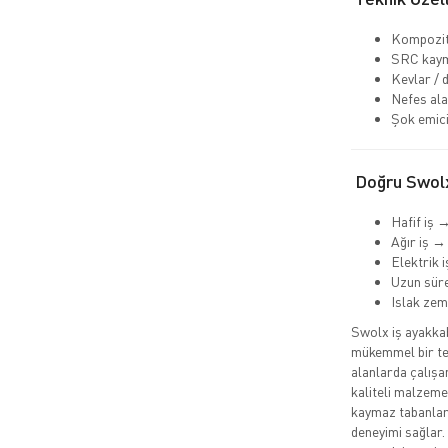
Kompozit
SRC kaym
Kevlar / 
Nefes ala
Şok emici
Doğru Swolx
Hafif iş 
Ağır iş →
Elektrik 
Uzun süre
Islak ze
Swolx iş ayakkabı
mükemmel bir ter
alanlarda çalışa
kaliteli malzemel
kaymaz tabanları
deneyimi sağlar.