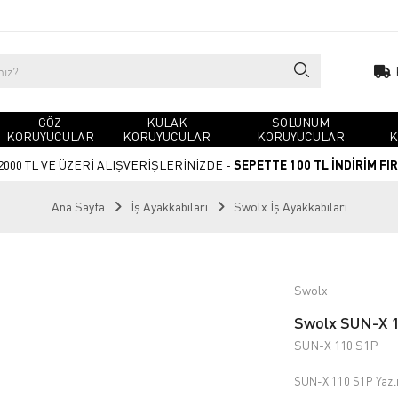
GÖZ
KULAK
SOLUNUM
KORUYUCULAR
KORUYUCULAR
KORUYUCULAR
K
2000 TL VE ÜZERİ ALIŞVERİŞLERİNİZDE -
SEPETTE 100 TL İNDİRİM FI
Ana Sayfa
İş Ayakkabıları
Swolx İş Ayakkabıları
Swolx
Swolx SUN-X 11
SUN-X 110 S1P
SUN-X 110 S1P Yazlık