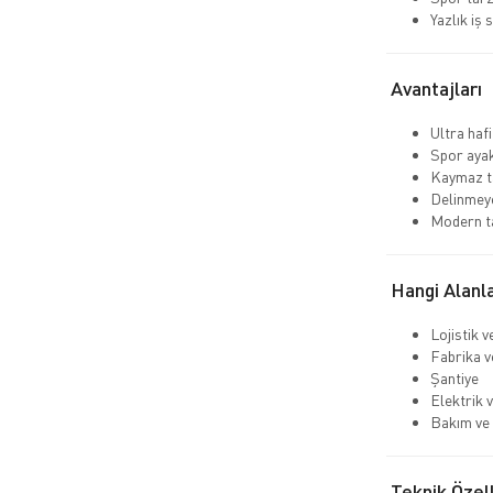
Yazlık iş 
Avantajları
Ultra hafi
Spor aya
Kaymaz ta
Delinmeye
Modern t
Hangi Alanla
Lojistik 
Fabrika v
Şantiye
Elektrik v
Bakım ve 
Teknik Özell