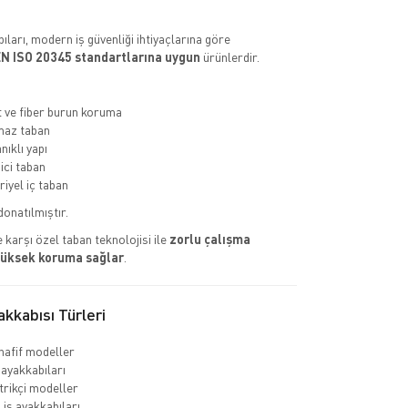
ıları, modern iş güvenliği ihtiyaçlarına göre
N ISO 20345 standartlarına uygun
ürünlerdir.
ve fiber burun koruma
az taban
nıklı yapı
ci taban
riyel iç taban
donatılmıştır.
 karşı özel taban teknolojisi ile
zorlu çalışma
yüksek koruma sağlar
.
kkabısı Türleri
hafif modeller
 ayakkabıları
rikçi modeller
 iş ayakkabıları