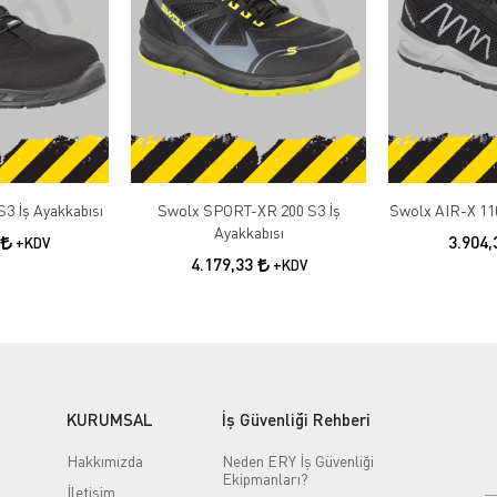
3 İş Ayakkabısı
Swolx SPORT-XR 200 S3 İş
Swolx AIR-X 110
Ayakkabısı
3.904
+KDV
4.179,33
+KDV
KURUMSAL
İş Güvenliği Rehberi
Hakkımızda
Neden ERY İş Güvenliği
Ekipmanları?
İletişim