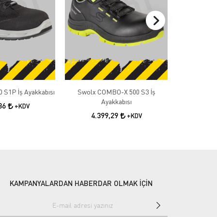
 S1P İş Ayakkabısı
Swolx COMBO-X 500 S3 İş
Swolx COMB
Ayakkabısı
A
,36
+KDV
4.399,29
4.3
+KDV
KAMPANYALARDAN HABERDAR OLMAK İÇİN