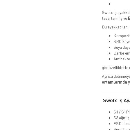
Swolx iş ayakkab
tasarlanmış ve
E
Bu ayakkabılar:
Kompozit 
SRC kaym
Suya daya
Darbe emi
Antibakte
gibi özelliklerle 
Ayrıca delinmeye
ortamlarında 
Swolx İş Aya
S1 / S1P 
S3 ağır iş
ESD elekt
Spor tarz