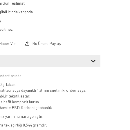
ı Gün Teslimat
 günü içinde kargoda
y
Haber Ver
Bu Ürünü Paylaş
ndartlarında
ıș Taban.
aliteli, suya dayanıklı 1.8 mm süet mikrofiber saya.
bilir tekstil astar.
a hafif kompozit burun.
danste ESD Karbon iç tabanlık.
mız yarım numara geniştir.
a tek ağırlığı 0,544 gramdır.