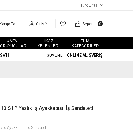
Türk Lirası
Kargo Takip
Giriş Yap
Sepetim
0
KAFA
İKAZ
TÜM
ORUYUCULAR
YELEKLERİ
KATEGORİLER
RSATI
GÜVENLİ -
ONLINE ALIŞVERİŞ
0 S1P Yazlık İş Ayakkabısı, İş Sandaleti
 İş Ayakkabısı, İş Sandaleti