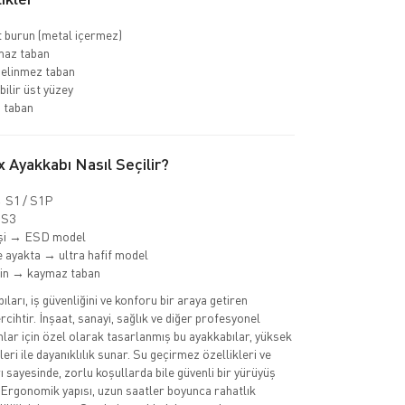
 burun (metal içermez)
az taban
delinmez taban
bilir üst yüzey
 taban
 Ayakkabı Nasıl Seçilir?
→ S1 / S1P
 S3
işi → ESD model
 ayakta → ultra hafif model
min → kaymaz taban
ları, iş güvenliğini ve konforu bir araya getiren
cihtir. İnşaat, sanayi, sağlık ve diğer profesyonel
nlar için özel olarak tasarlanmış bu ayakkabılar, yüksek
eri ile dayanıklılık sunar. Su geçirmez özellikleri ve
 sayesinde, zorlu koşullarda bile güvenli bir yürüyüş
 Ergonomik yapısı, uzun saatler boyunca rahatlık