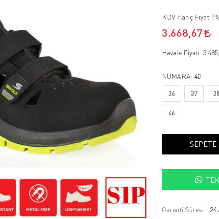
KDV Hariç Fiyatı (
%
3.668,67
Havale Fiyatı:
3.485
NUMARA:
40
36
37
3
46
SEPETE
TEK
Garanti Süresi:
24 