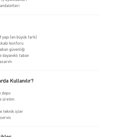
sandaletleri
f yapı (en büyük fark)
kkabı konforu
ban güvenliği
 dayanıklı taban
asarım
rda Kullanılır?
ve depo
e üretim
e teknik işler
servis
ikler