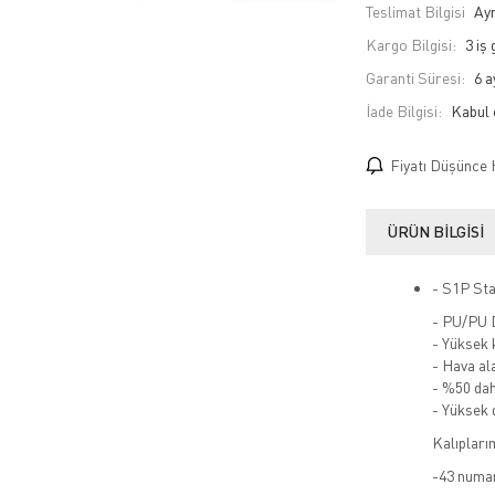
Teslimat Bilgisi
Ayn
Kargo Bilgisi:
3 iş
Garanti Süresi:
6 a
İade Bilgisi:
Fiyatı Düşünce 
ÜRÜN BILGISI
- S1P Sta
- PU/PU D
- Yüksek k
- Hava ala
- %50 dah
- Yüksek 
Kalıpları
-43 numar