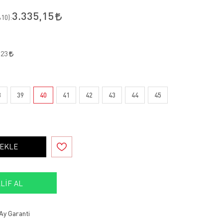
3.335,15
10
):
,23
8
39
40
41
42
43
44
45
 EKLE
LIF AL
Ay Garanti