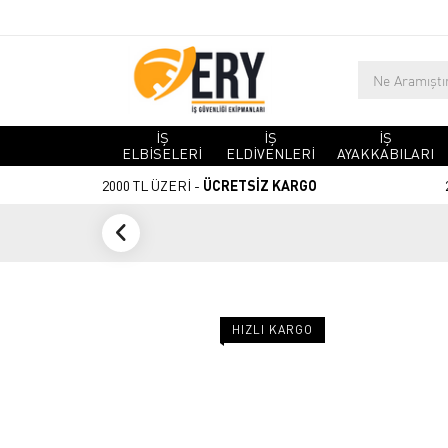
İŞ
İŞ
İŞ
ELBİSELERİ
ELDİVENLERİ
AYAKKABILARI
2000 TL ÜZERİ -
ÜCRETSİZ KARGO
HIZLI KARGO