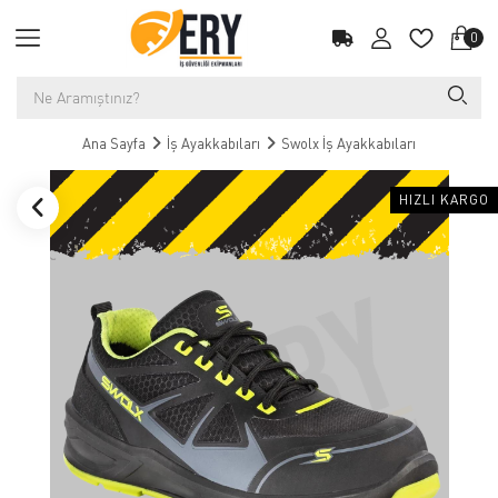
0
Ana Sayfa
İş Ayakkabıları
Swolx İş Ayakkabıları
HIZLI KARGO