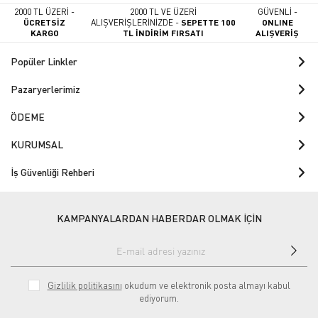
2000 TL ÜZERİ -
2000 TL VE ÜZERİ
GÜVENLİ -
ÜCRETSİZ
ALIŞVERİŞLERİNİZDE -
SEPETTE 100
ONLINE
KARGO
TL İNDİRİM FIRSATI
ALIŞVERİŞ
Popüler Linkler
Pazaryerlerimiz
ÖDEME
KURUMSAL
İş Güvenliği Rehberi
KAMPANYALARDAN HABERDAR OLMAK İÇİN
Gizlilik politikasını
okudum ve elektronik posta almayı kabul
ediyorum.