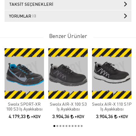
TAKSIT SEÇENEKLERI
YORUMLAR
(0)
Benzer Ürünler
Swolx SPORT-XR
Swolx AIR-X 100 S3
Swolx AIR-X 110 S1P
100 S3 İş Ayakkabısı
İş Ayakkabısı
İş Ayakkabısı
4.179,33
3.904,36
3.904,36
+KDV
+KDV
+KDV