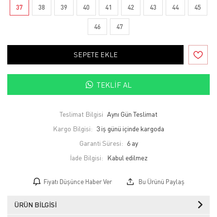
37
38
39
40
41
42
43
44
45
46
47
SEPETE EKLE
TEKLIF AL
Teslimat Bilgisi
Aynı Gün Teslimat
Kargo Bilgisi:
3 iş günü içinde kargoda
Garanti Süresi:
6 ay
İade Bilgisi:
Fiyatı Düşünce Haber Ver
Bu Ürünü Paylaş
ÜRÜN BILGISI