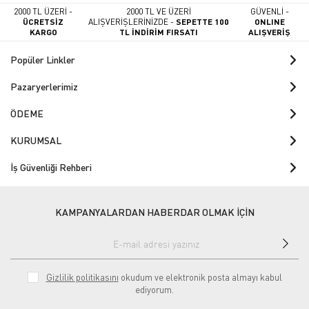
2000 TL ÜZERİ -
2000 TL VE ÜZERİ
GÜVENLİ -
ÜCRETSİZ
ALIŞVERİŞLERİNİZDE -
SEPETTE 100
ONLINE
KARGO
TL İNDİRİM FIRSATI
ALIŞVERİŞ
Popüler Linkler
Pazaryerlerimiz
ÖDEME
KURUMSAL
İş Güvenliği Rehberi
KAMPANYALARDAN HABERDAR OLMAK İÇİN
Gizlilik politikasını
okudum ve elektronik posta almayı kabul
ediyorum.