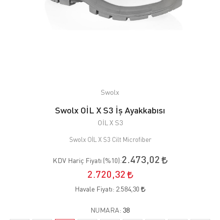
Swolx
Swolx OİL X S3 İş Ayakkabısı
OİL X S3
Swolx OİL X S3 Cilt Microfiber
2.473,02
KDV Hariç Fiyatı (
%10
):
2.720,32
Havale Fiyatı:
2.584,30
NUMARA:
38