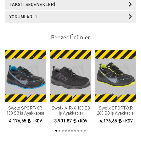
TAKSIT SEÇENEKLERI
YORUMLAR
(0)
Benzer Ürünler
Swolx SPORT-XR
Swolx AIR-X 100 S3
Swolx SPORT-XR
100 S3 İş Ayakkabısı
İş Ayakkabısı
200 S3 İş Ayakkabısı
4.176,65
3.901,87
4.176,65
+KDV
+KDV
+KDV