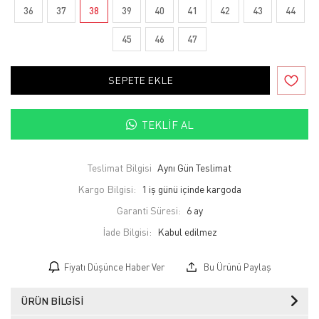
36
37
38
39
40
41
42
43
44
45
46
47
SEPETE EKLE
TEKLIF AL
Teslimat Bilgisi
Aynı Gün Teslimat
Kargo Bilgisi:
1 iş günü içinde kargoda
Garanti Süresi:
6 ay
İade Bilgisi:
Fiyatı Düşünce Haber Ver
Bu Ürünü Paylaş
ÜRÜN BILGISI