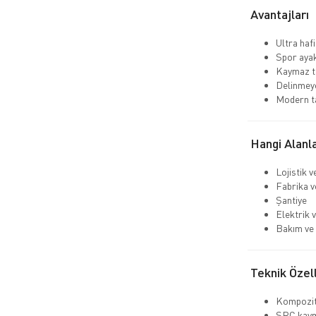
Avantajları
Ultra hafi
Spor aya
Kaymaz ta
Delinmeye
Modern t
Hangi Alanla
Lojistik 
Fabrika v
Şantiye
Elektrik v
Bakım ve 
Teknik Özell
Kompozit
SRC kaym