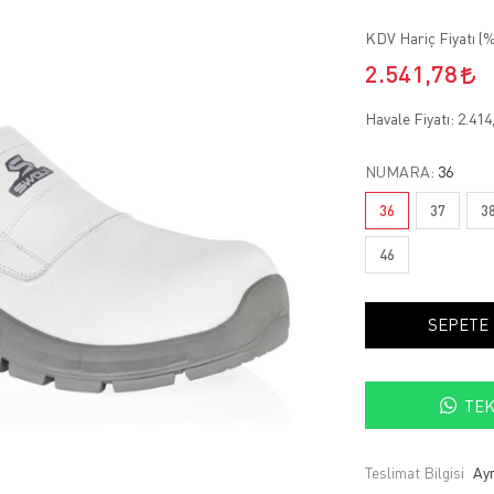
KDV Hariç Fiyatı (
%
2.541,78
Havale Fiyatı:
2.414
NUMARA:
36
36
37
3
46
SEPETE
TEK
Teslimat Bilgisi
Ayn