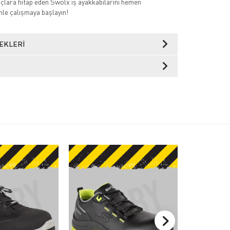
açlara hitap eden Swolx iş ayakkabılarını hemen
nle çalışmaya başlayın!
EKLERI