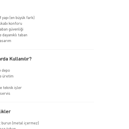
f yapı (en büyük fark)
kkabı konforu
ban güvenliği
 dayanıklı taban
asarım
rda Kullanılır?
ve depo
e üretim
e teknik işler
servis
ikler
 burun (metal içermez)
az taban