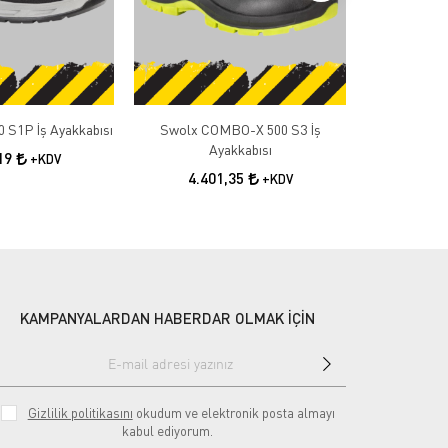
 S1P İş Ayakkabısı
Swolx COMBO-X 500 S3 İş
Swolx COMB
Ayakkabısı
A
,19
+KDV
4.401,35
4.4
+KDV
KAMPANYALARDAN HABERDAR OLMAK İÇİN
Gizlilik politikasını
okudum ve elektronik posta almayı
kabul ediyorum.