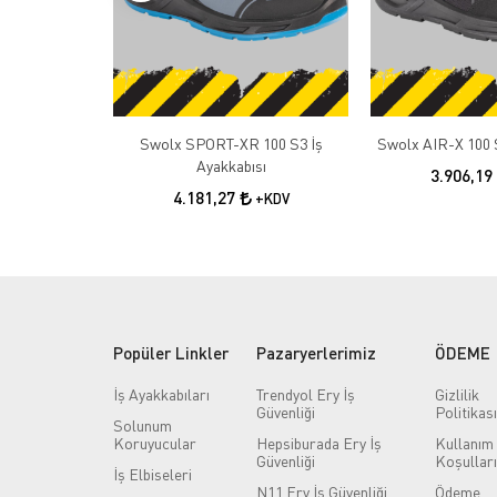
Swolx SPORT-XR 100 S3 İş
Swolx AIR-X 100 S
Ayakkabısı
3.906,19
4.181,27
+KDV
Popüler Linkler
Pazaryerlerimiz
ÖDEME
İş Ayakkabıları
Trendyol Ery İş
Gizlilik
Güvenliği
Politikası
Solunum
Koruyucular
Hepsiburada Ery İş
Kullanım
Güvenliği
Koşulları
İş Elbiseleri
N11 Ery İş Güvenliği
Ödeme