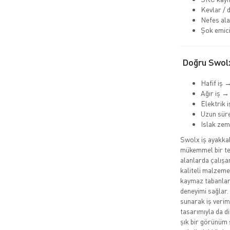
Kevlar / 
Nefes ala
Şok emici
Doğru Swolx
Hafif iş 
Ağır iş →
Elektrik 
Uzun süre
Islak ze
Swolx iş ayakkabı
mükemmel bir ter
alanlarda çalışa
kaliteli malzemel
kaymaz tabanları
deneyimi sağlar.
sunarak iş veriml
tasarımıyla da d
şık bir görünüm 