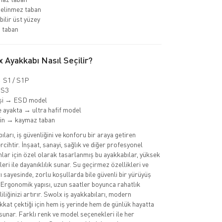
delinmez taban
bilir üst yüzey
 taban
 Ayakkabı Nasıl Seçilir?
→ S1 / S1P
 S3
işi → ESD model
 ayakta → ultra hafif model
min → kaymaz taban
ları, iş güvenliğini ve konforu bir araya getiren
cihtir. İnşaat, sanayi, sağlık ve diğer profesyonel
nlar için özel olarak tasarlanmış bu ayakkabılar, yüksek
eri ile dayanıklılık sunar. Su geçirmez özellikleri ve
 sayesinde, zorlu koşullarda bile güvenli bir yürüyüş
 Ergonomik yapısı, uzun saatler boyunca rahatlık
iliğinizi artırır. Swolx iş ayakkabıları, modern
ikkat çektiği için hem iş yerinde hem de günlük hayatta
sunar. Farklı renk ve model seçenekleri ile her