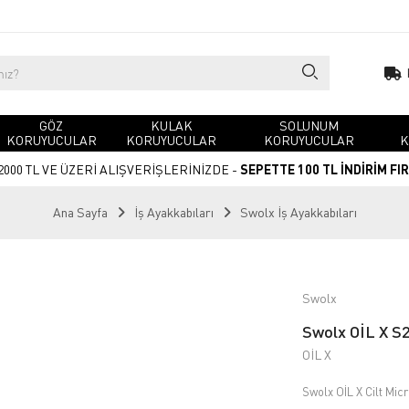
GÖZ
KULAK
SOLUNUM
KORUYUCULAR
KORUYUCULAR
KORUYUCULAR
K
2000 TL VE ÜZERİ ALIŞVERİŞLERİNİZDE -
SEPETTE 100 TL İNDİRİM FI
Ana Sayfa
İş Ayakkabıları
Swolx İş Ayakkabıları
Swolx
Swolx OİL X S2
OİL X
Swolx OİL X Cilt Micr