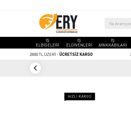
İŞ
İŞ
İŞ
ELBİSELERİ
ELDİVENLERİ
AYAKKABILARI
2000 TL ÜZERİ -
ÜCRETSİZ KARGO
HIZLI KARGO