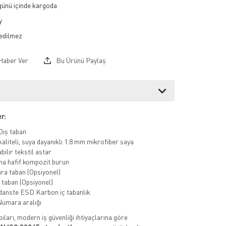
 günü içinde kargoda
y
Haber Ver
Bu Ürünü Paylaş
r:
Dış taban
kaliteli, suya dayanıklı 1.8 mm mikrofiber saya
bilir tekstil astar
a hafif kompozit burun
ara taban (Opsiyonel)
 taban (Opsiyonel)
danste ESD Karbon iç tabanlık
 Numara aralığı
ıları, modern iş güvenliği ihtiyaçlarına göre