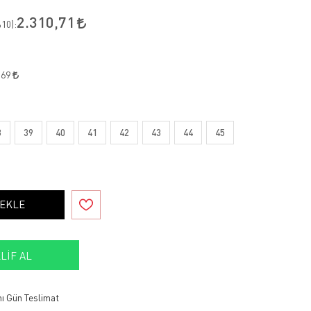
2.310,71
10
):
,69
8
39
40
41
42
43
44
45
 EKLE
LIF AL
ı Gün Teslimat