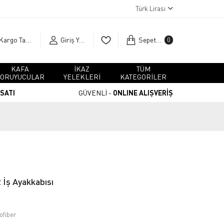
Türk Lirası
Kargo Takip
Giriş Yap
Sepetim
0
KAFA
İKAZ
TÜM
ORUYUCULAR
YELEKLERİ
KATEGORİLER
RSATI
GÜVENLİ -
ONLINE ALIŞVERİŞ
 İş Ayakkabısı
ofiber