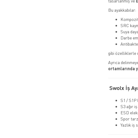
tasarlanmış ve
E
Bu ayakkabılar:
Kompozit 
SRC kaym
Suya daya
Darbe emi
Antibakte
gibi özelliklerle 
Ayrıca delinmeye
ortamlarında 
Swolx İş Aya
S1 / S1P 
S3 ağır iş
ESD elekt
Spor tarz
Yazlık iş 