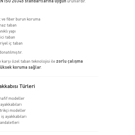
N ISO 20345 standartlarına uygun
ürünlerdir.
ve fiber burun koruma
az taban
nıklı yapı
ci taban
riyel iç taban
donatılmıştır.
 karşı özel taban teknolojisi ile
zorlu çalışma
yüksek koruma sağlar
.
kkabısı Türleri
hafif modeller
 ayakkabıları
rikçi modeller
 iş ayakkabıları
sandaletleri