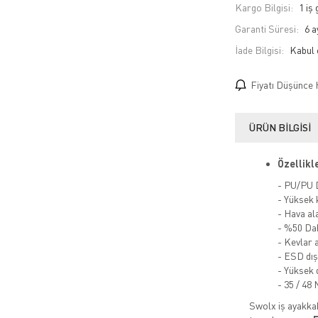
Kargo Bilgisi:
1 iş
Garanti Süresi:
6 a
İade Bilgisi:
Fiyatı Düşünce 
ÜRÜN BILGISI
Özellikle
- PU/PU 
- Yüksek 
- Hava ala
- %50 Dah
- Kevlar 
- ESD dış
- Yüksek 
- 35 / 48
Swolx iş ayakkab