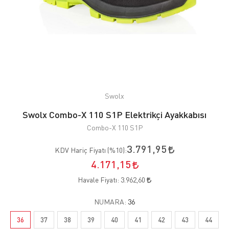
Swolx
Swolx Combo-X 110 S1P Elektrikçi Ayakkabısı
Combo-X 110 S1P
3.791,95
KDV Hariç Fiyatı (
%10
):
4.171,15
Havale Fiyatı:
3.962,60
NUMARA:
36
36
37
38
39
40
41
42
43
44