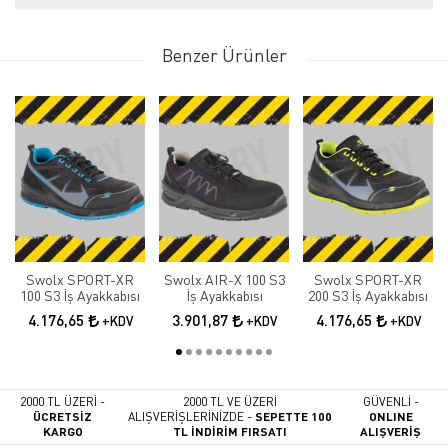
Benzer Ürünler
Swolx SPORT-XR
Swolx AIR-X 100 S3
Swolx SPORT-XR
100 S3 İş Ayakkabısı
İş Ayakkabısı
200 S3 İş Ayakkabısı
4.176,65
3.901,87
4.176,65
+KDV
+KDV
+KDV
2000 TL ÜZERİ -
2000 TL VE ÜZERİ
GÜVENLİ -
ÜCRETSİZ
ALIŞVERİŞLERİNİZDE -
SEPETTE 100
ONLINE
KARGO
TL İNDİRİM FIRSATI
ALIŞVERİŞ