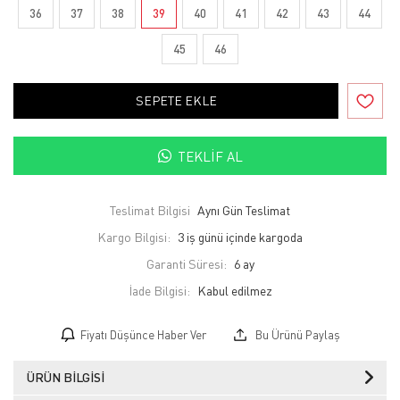
36
37
38
39
40
41
42
43
44
45
46
SEPETE EKLE
TEKLIF AL
Teslimat Bilgisi
Aynı Gün Teslimat
Kargo Bilgisi:
3 iş günü içinde kargoda
Garanti Süresi:
6 ay
İade Bilgisi:
Fiyatı Düşünce Haber Ver
Bu Ürünü Paylaş
ÜRÜN BILGISI