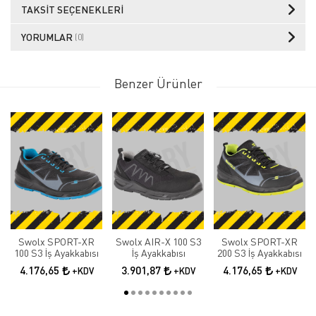
TAKSIT SEÇENEKLERI
YORUMLAR
(0)
Benzer Ürünler
Swolx SPORT-XR
Swolx AIR-X 100 S3
Swolx SPORT-XR
100 S3 İş Ayakkabısı
İş Ayakkabısı
200 S3 İş Ayakkabısı
4.176,65
3.901,87
4.176,65
+KDV
+KDV
+KDV