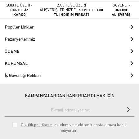
2000 TL ÜZERİ -
2000 TL VE ÜZERİ
GÜVENLİ -
ÜCRETSİZ
ALIŞVERİŞLERİNİZDE -
SEPETTE 100
ONLINE
KARGO
TL İNDİRİM FIRSATI
ALIŞVERİŞ
Popüler Linkler
Pazaryerlerimiz
ÖDEME
KURUMSAL
İş Güvenliği Rehberi
KAMPANYALARDAN HABERDAR OLMAK İÇİN
Gizlilik politikasını
okudum ve elektronik posta almayı kabul
ediyorum.