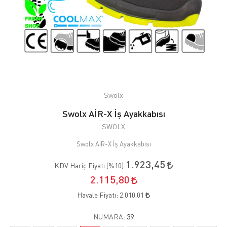
Swolx
Swolx AİR-X İş Ayakkabısı
SWOLX
Swolx AİR-X İş Ayakkabısı
1.923,45
KDV Hariç Fiyatı (
%10
):
2.115,80
Havale Fiyatı:
2.010,01
NUMARA:
39