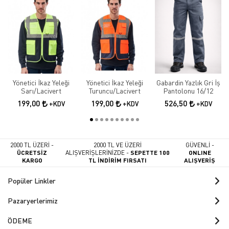
Yönetici İkaz Yeleği
Yönetici İkaz Yeleği
Gabardin Yazlık Gri İş
Sarı/Lacivert
Turuncu/Lacivert
Pantolonu 16/12
199,00
199,00
526,50
+KDV
+KDV
+KDV
2000 TL ÜZERİ -
2000 TL VE ÜZERİ
GÜVENLİ -
ÜCRETSİZ
ALIŞVERİŞLERİNİZDE -
SEPETTE 100
ONLINE
KARGO
TL İNDİRİM FIRSATI
ALIŞVERİŞ
Popüler Linkler
Pazaryerlerimiz
ÖDEME