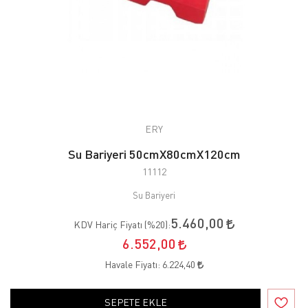
ERY
Su Bariyeri 50cmX80cmX120cm
11112
Su Bariyeri
5.460,00
KDV Hariç Fiyatı (
%20
):
6.552,00
Havale Fiyatı:
6.224,40
SEPETE EKLE