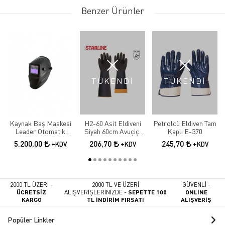
Benzer Ürünler
TÜKENDİ
TÜKENDİ
Kaynak Baş Maskesi
H2-60 Asit Eldiveni
Petrolcü Eldiven Tam
Leader Otomatik
Siyah 60cm Avuçiçi
Kaplı E-370
Kararan
Tırtıklı
5.200,00
206,70
245,70
+KDV
+KDV
+KDV
2000 TL ÜZERİ -
2000 TL VE ÜZERİ
GÜVENLİ -
ÜCRETSİZ
ALIŞVERİŞLERİNİZDE -
SEPETTE 100
ONLINE
KARGO
TL İNDİRİM FIRSATI
ALIŞVERİŞ
Popüler Linkler