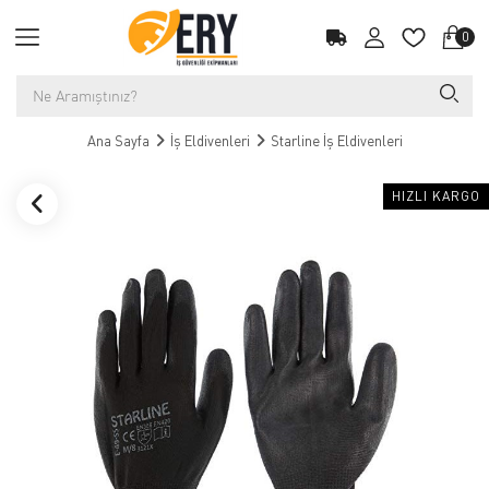
0
Ana Sayfa
İş Eldivenleri
Starline İş Eldivenleri
HIZLI KARGO