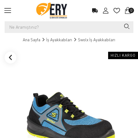
0
Ana Sayfa
İş Ayakkabıları
Swolx İş Ayakkabıları
HIZLI KARGO