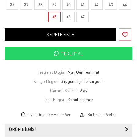
36
37
38
39
40
41
42
43
44
45
46
47
SEPETE EKLE
TEKLIF AL
Teslimat Bilgisi
Aynı Gün Teslimat
Kargo Bilgisi:
3 iş günü içinde kargoda
Garanti Süresi:
6 ay
İade Bilgisi:
Fiyatı Düşünce Haber Ver
Bu Ürünü Paylaş
ÜRÜN BILGISI