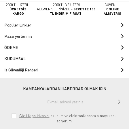
2000 TL ÜZERİ -
2000 TL VE ÜZERİ
GÜVENLİ -
ÜCRETSİZ
ALIŞVERİŞLERİNİZDE -
SEPETTE 100
ONLINE
KARGO
TL İNDİRİM FIRSATI
ALIŞVERİŞ
Popüler Linkler
Pazaryerlerimiz
ÖDEME
KURUMSAL
İş Güvenliği Rehberi
KAMPANYALARDAN HABERDAR OLMAK İÇİN
Gizlilik politikasını
okudum ve elektronik posta almayı kabul
ediyorum.