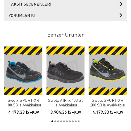
TAKSIT SEÇENEKLERI
YORUMLAR
(0)
Benzer Ürünler
Swolx SPORT-XR
Swolx AIR-X 100 S3
Swolx SPORT-XR
100 S3 İş Ayakkabısı
İş Ayakkabısı
200 S3 İş Ayakkabısı
4.179,33
3.904,36
4.179,33
+KDV
+KDV
+KDV