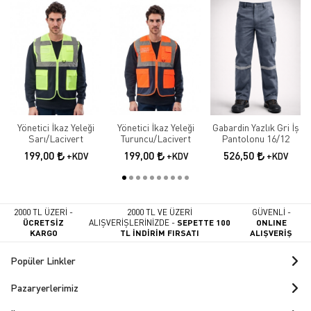
Yönetici İkaz Yeleği
Yönetici İkaz Yeleği
Gabardin Yazlık Gri İş
Sarı/Lacivert
Turuncu/Lacivert
Pantolonu 16/12
199,00
199,00
526,50
+KDV
+KDV
+KDV
2000 TL ÜZERİ -
2000 TL VE ÜZERİ
GÜVENLİ -
ÜCRETSİZ
ALIŞVERİŞLERİNİZDE -
SEPETTE 100
ONLINE
KARGO
TL İNDİRİM FIRSATI
ALIŞVERİŞ
Popüler Linkler
Pazaryerlerimiz