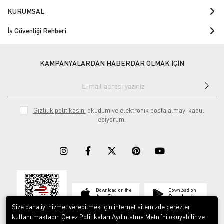
KURUMSAL
İş Güvenliği Rehberi
KAMPANYALARDAN HABERDAR OLMAK İÇİN
Gizlilik politikasını
okudum ve elektronik posta almayı kabul
ediyorum.
Download on the
Download on
App Store
Google play
Size daha iyi hizmet verebilmek için internet sitemizde çerezler
kullanılmaktadır. Çerez Politikaları Aydınlatma Metni’ni okuyabilir ve