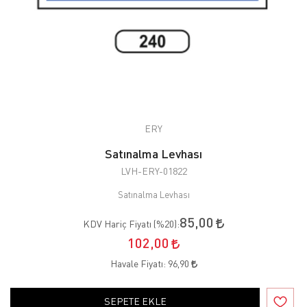
ERY
Satınalma Levhası
LVH-ERY-01822
Satınalma Levhası
85,00
KDV Hariç Fiyatı (
%20
):
102,00
Havale Fiyatı:
96,90
SEPETE EKLE