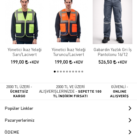
Yönetici İkaz Yeleği
Yönetici İkaz Yeleği
Gabardin Yazlık Gri İş
Sarı/Lacivert
Turuncu/Lacivert
Pantolonu 16/12
199,00
199,00
526,50
+KDV
+KDV
+KDV
2000 TL ÜZERİ -
2000 TL VE ÜZERİ
GÜVENLİ -
ÜCRETSİZ
ALIŞVERİŞLERİNİZDE -
SEPETTE 100
ONLINE
KARGO
TL İNDİRİM FIRSATI
ALIŞVERİŞ
Popüler Linkler
Pazaryerlerimiz
ÖDEME