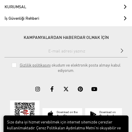
KURUMSAL
İş Güvenliği Rehberi
KAMPANYALARDAN HABERDAR OLMAK İÇİN
Gizlilik politikasını
okudum ve elektronik posta almayı kabul
ediyorum.
Download on the
Download on
App Store
Google play
Size daha iyi hizmet verebilmek için internet sitemizde çerezler
kullanılmaktadır. Çerez Politikaları Aydınlatma Metni’ni okuyabilir ve