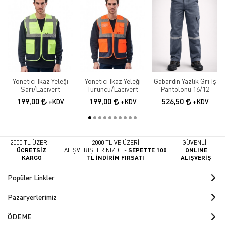
Yönetici İkaz Yeleği
Yönetici İkaz Yeleği
Gabardin Yazlık Gri İş
Sarı/Lacivert
Turuncu/Lacivert
Pantolonu 16/12
199,00
199,00
526,50
+KDV
+KDV
+KDV
2000 TL ÜZERİ -
2000 TL VE ÜZERİ
GÜVENLİ -
ÜCRETSİZ
ALIŞVERİŞLERİNİZDE -
SEPETTE 100
ONLINE
KARGO
TL İNDİRİM FIRSATI
ALIŞVERİŞ
Popüler Linkler
Pazaryerlerimiz
ÖDEME