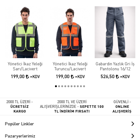
Yönetici İkaz Yeleği
Yönetici İkaz Yeleği
Gabardin Yazlık Gri İş
Sarı/Lacivert
Turuncu/Lacivert
Pantolonu 16/12
199,00
199,00
526,50
+KDV
+KDV
+KDV
2000 TL ÜZERİ -
2000 TL VE ÜZERİ
GÜVENLİ -
ÜCRETSİZ
ALIŞVERİŞLERİNİZDE -
SEPETTE 100
ONLINE
KARGO
TL İNDİRİM FIRSATI
ALIŞVERİŞ
Popüler Linkler
Pazaryerlerimiz