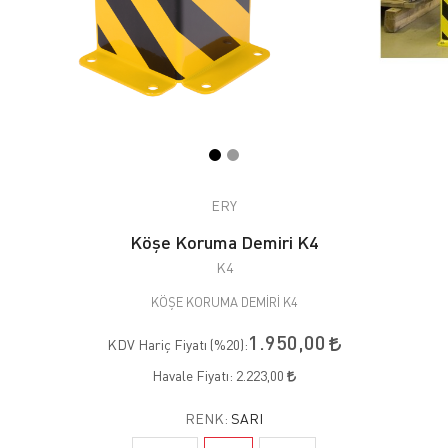
ERY
Köşe Koruma Demiri K4
K4
KÖŞE KORUMA DEMİRİ K4
1.950,00
KDV Hariç Fiyatı (
%20
):
Havale Fiyatı:
2.223,00
RENK:
SARI