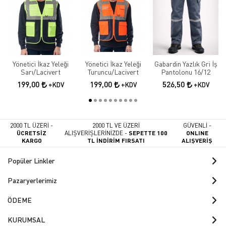
Yönetici İkaz Yeleği
Yönetici İkaz Yeleği
Gabardin Yazlık Gri İş
Sarı/Lacivert
Turuncu/Lacivert
Pantolonu 16/12
199,00
199,00
526,50
+KDV
+KDV
+KDV
2000 TL ÜZERİ -
2000 TL VE ÜZERİ
GÜVENLİ -
ÜCRETSİZ
ALIŞVERİŞLERİNİZDE -
SEPETTE 100
ONLINE
KARGO
TL İNDİRİM FIRSATI
ALIŞVERİŞ
Popüler Linkler
Pazaryerlerimiz
ÖDEME
KURUMSAL