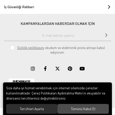
İş Güvenliği Rehberi
KAMPANYALARDAN HABERDAR OLMAK İÇİN
Gizlilik politikasını
okudum ve elektronik posta almayı kabul
ediyorum.
Size daha iyi hizmet verebilmek için internet sitemizde çerezler
Download on the
Download on
App Store
Google play
kullanılmaktadır. Çerez Politikaları Aydınlatma Metni’ni okuyabilir ve
dilerseniz tercihlerinizi değiştirebilirsiniz.
Tercihleri Ayarla
Tümünü Kabul Et
© 2023
ERY İş Güvenliği Ekipmanları
. Tüm hakları saklıdır.