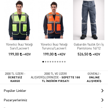
Yönetici İkaz Yeleği
Yönetici İkaz Yeleği
Gabardin Yazlık Gri İş
Sarı/Lacivert
Turuncu/Lacivert
Pantolonu 16/12
199,00
199,00
526,50
+KDV
+KDV
+KDV
2000 TL ÜZERİ -
2000 TL VE ÜZERİ
GÜVENLİ -
ÜCRETSİZ
ALIŞVERİŞLERİNİZDE -
SEPETTE 100
ONLINE
KARGO
TL İNDİRİM FIRSATI
ALIŞVERİŞ
Popüler Linkler
Pazaryerlerimiz