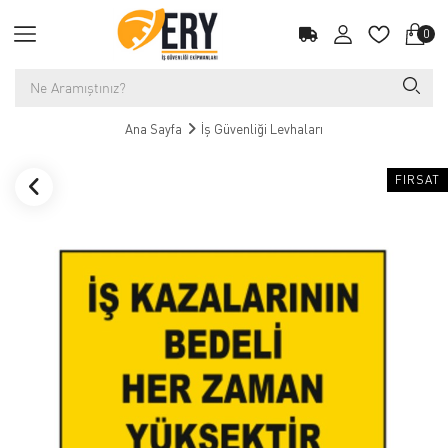
0
Ana Sayfa
İş Güvenliği Levhaları
FIRSAT