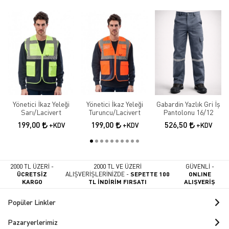
Yönetici İkaz Yeleği
Yönetici İkaz Yeleği
Gabardin Yazlık Gri İş
Sarı/Lacivert
Turuncu/Lacivert
Pantolonu 16/12
199,00
199,00
526,50
+KDV
+KDV
+KDV
2000 TL ÜZERİ -
2000 TL VE ÜZERİ
GÜVENLİ -
ÜCRETSİZ
ALIŞVERİŞLERİNİZDE -
SEPETTE 100
ONLINE
KARGO
TL İNDİRİM FIRSATI
ALIŞVERİŞ
Popüler Linkler
Pazaryerlerimiz