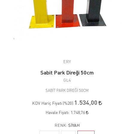
ERY
Sabit Park Direği 50cm
GL4
SABİT PARK DİREĞİ 50CM
1.534,00
KDV Hariç Fiyatı (
%20
):
Havale Fiyatı:
1.748,76
RENK:
SIYAH