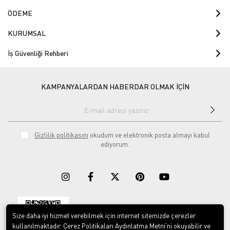
ÖDEME
KURUMSAL
İş Güvenliği Rehberi
KAMPANYALARDAN HABERDAR OLMAK İÇİN
Gizlilik politikasını
okudum ve elektronik posta almayı kabul
ediyorum.
Size daha iyi hizmet verebilmek için internet sitemizde çerezler
Download on the
Download on
App Store
Google play
kullanılmaktadır. Çerez Politikaları Aydınlatma Metni’ni okuyabilir ve