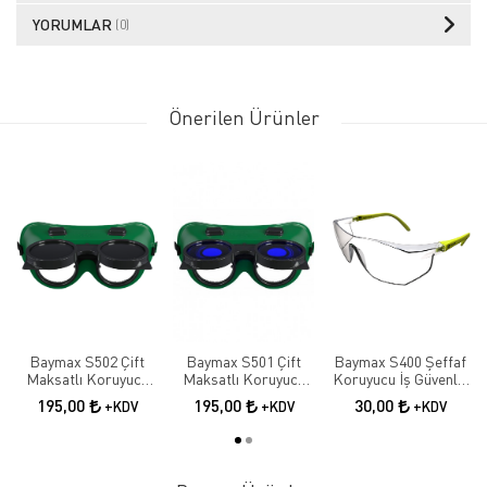
YORUMLAR
(0)
Önerilen Ürünler
Baymax S502 Çift
Baymax S501 Çift
Baymax S400 Şeffaf
Maksatlı Koruyucu
Maksatlı Koruyucu
Koruyucu İş Güvenlik
Kaynak Gözlüğü |
Kaynak Gözlüğü |
Gözlüğü
195,00
195,00
30,00
+KDV
+KDV
+KDV
Tam Kapalı İş
Tam Kapalı İş
Güvenliği Gözlüğü
Güvenliği Gözlüğü