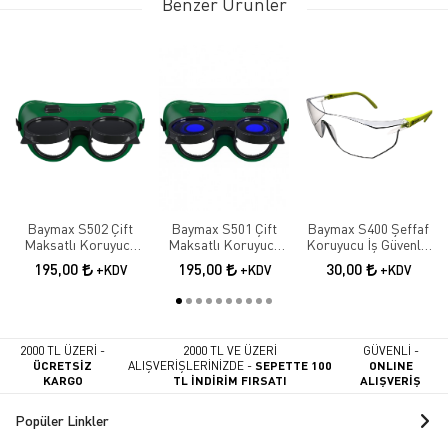
Benzer Ürünler
Baymax S502 Çift
Baymax S501 Çift
Baymax S400 Şeffaf
Maksatlı Koruyucu
Maksatlı Koruyucu
Koruyucu İş Güvenlik
Kaynak Gözlüğü |
Kaynak Gözlüğü |
Gözlüğü
195,00
195,00
30,00
+KDV
+KDV
+KDV
Tam Kapalı İş
Tam Kapalı İş
Güvenliği Gözlüğü
Güvenliği Gözlüğü
2000 TL ÜZERİ -
2000 TL VE ÜZERİ
GÜVENLİ -
ÜCRETSİZ
ALIŞVERİŞLERİNİZDE -
SEPETTE 100
ONLINE
KARGO
TL İNDİRİM FIRSATI
ALIŞVERİŞ
Popüler Linkler