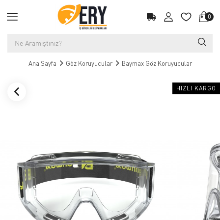
0
Ana Sayfa
Göz Koruyucular
Baymax Göz Koruyucular
HIZLI KARGO