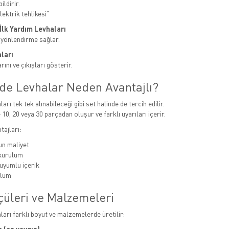
ildirir.
ektrik tehlikesi”
e İlk Yardım Levhaları
 yönlendirme sağlar.
ları
ını ve çıkışları gösterir.
nde Levhalar Neden Avantajlı?
ları tek tek alınabileceği gibi set halinde de tercih edilir.
 10, 20 veya 30 parçadan oluşur ve farklı uyarıları içerir.
tajları:
n maliyet
 kurulum
uyumlu içerik
ulum
çüleri ve Malzemeleri
aları farklı boyut ve malzemelerde üretilir: