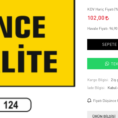
KDV Hariç Fiyatı (
%
102,00
Havale Fiyatı:
96,9
SEPETE
TEK
Kargo Bilgisi:
2 iş
İade Bilgisi:
Fiyatı Düşünce 
ÜRÜN BILGISI