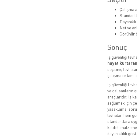
Çalışma a
Standartl
Dayanıklı
Net ve anl
Görünür b
Sonuç
İş güvenliği levh
hayat kurtaran
seçilmiş levhalar
çalışma ortamı o
İş güvenliği levh
ve çalışanların g
araçlarıdır. İş k
sağlamak için çeş
yasaklama, zorun
levhalar, hem gö
standartlara uygu
kaliteli malzeme
dayanıklılık göste