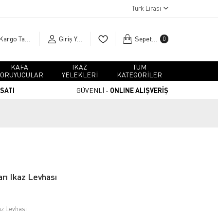
Türk Lirası
Kargo Takip
Giriş Yap
Sepetim
0
KAFA
İKAZ
TÜM
ORUYUCULAR
YELEKLERİ
KATEGORİLER
RSATI
GÜVENLİ -
ONLINE ALIŞVERİŞ
rı Ikaz Levhası
az Levhası