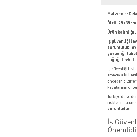
Malzeme : Dek
Ölçü: 25x35cm
Ürün kalınlığı
İş güvenliği le
zorunluluk levh
güvenliği tabela
sağlığı levhala
İş güvenliği levh
amacıyla kullanıl
önceden bildirere
kazalarının önle
Türkiye’de ve dün
risklerin bulund
zorunludur
.
İş Güven
Önemlidi