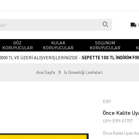
GÖZ
KULAK
SOLUNUM
KORUYUCULAR
KORUYUCULAR
KORUYUCULAR
K
2000 TL VE ÜZERİ ALIŞVERİŞLERİNİZDE -
SEPETTE 100 TL İNDİRİM FI
Ana Sayfa
İş Güvenliği Levhaları
ERY
Önce Kalite Uya
LVH-ERY-01707
Önce Kalite Uyarı Ik