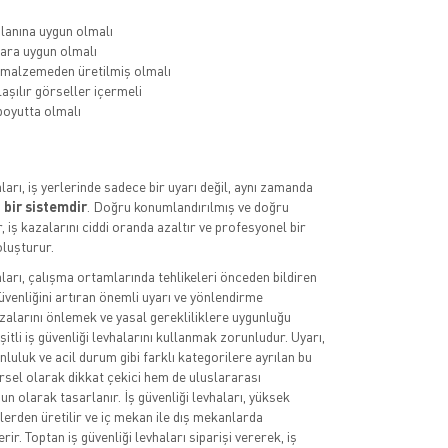
lanına uygun olmalı
ara uygun olmalı
 malzemeden üretilmiş olmalı
aşılır görseller içermeli
oyutta olmalı
aları, iş yerlerinde sadece bir uyarı değil, aynı zamanda
 bir sistemdir
. Doğru konumlandırılmış ve doğru
, iş kazalarını ciddi oranda azaltır ve profesyonel bir
luşturur.
aları, çalışma ortamlarında tehlikeleri önceden bildiren
üvenliğini artıran önemli uyarı ve yönlendirme
azalarını önlemek ve yasal gerekliliklere uygunluğu
itli iş güvenliği levhalarını kullanmak zorunludur. Uyarı,
luluk ve acil durum gibi farklı kategorilere ayrılan bu
rsel olarak dikkat çekici hem de uluslararası
n olarak tasarlanır. İş güvenliği levhaları, yüksek
lerden üretilir ve iç mekan ile dış mekanlarda
rir. Toptan iş güvenliği levhaları siparişi vererek, iş