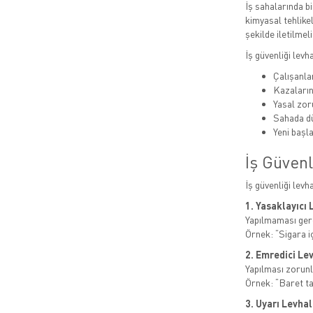
İş sahalarında bi
kimyasal tehlikel
şekilde iletilmeli
İş güvenliği levh
Çalışanlar
Kazaları
Yasal zor
Sahada dü
Yeni başla
İş Güvenl
İş güvenliği levh
1. Yasaklayıcı 
Yapılmaması gere
Örnek: “Sigara i
2. Emredici Le
Yapılması zorunl
Örnek: “Baret t
3. Uyarı Levhal