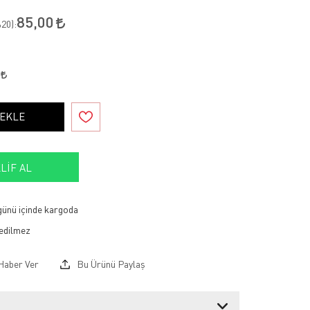
85,00
20
):
0
 EKLE
LIF AL
 günü içinde kargoda
Haber Ver
Bu Ürünü Paylaş