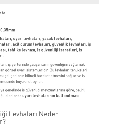
ota
 : 0,35mm
vhaları, uyarı levhaları, yasak levhaları,
aları, acil durum levhaları, güvenlik levhaları, iş
sı, tehlike levhası, iş güvenliği işaretleri, iş
rı.
aları, iş yerlerinde çalışanların güvenliğini sağlamak
an görsel uyarı sistemleridir. Bu levhalar, tehlikeleri
k çalışanların bilinçli hareket etmesini sağlar ve iş
nmesinde büyük rol oynar.
ya genelinde iş güvenliği mevzuatlarına göre, belirli
uğu alanlarda
uyarı levhalarının kullanılması
liği Levhaları Neden
r?