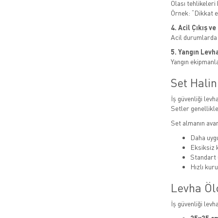
Olası tehlikeleri b
Örnek: “Dikkat el
4. Acil Çıkış v
Acil durumlarda
5. Yangın Levha
Yangın ekipmanlar
Set Hali
İş güvenliği levha
Setler genellikle
Set almanın avan
Daha uygu
Eksiksiz
Standart 
Hızlı kur
Levha Öl
İş güvenliği levh