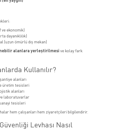
 (en yaygın)
kleri:
f ve ekonomik)
ta dayanıklılık)
al (uzun ömürlü dış mekan)
ebilir alanlara yerleştirilmesi
ve kolay fark
nlarda Kullanılır?
şantiye alanları
e üretim tesisleri
jistik alanları
e laboratuvarlar
sanayi tesisleri
alar hem çalışanları hem ziyaretçileri bilgilendirir.
Güvenliği Levhası Nasıl