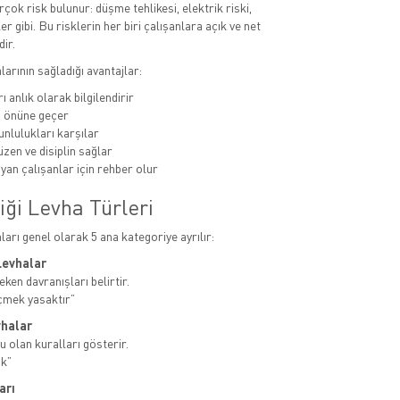
rçok risk bulunur: düşme tehlikesi, elektrik riski,
er gibi. Bu risklerin her biri çalışanlara açık ve net
dir.
alarının sağladığı avantajlar:
ı anlık olarak bilgilendirir
n önüne geçer
unlulukları karşılar
zen ve disiplin sağlar
yan çalışanlar için rehber olur
iği Levha Türleri
aları genel olarak 5 ana kategoriye ayrılır:
Levhalar
ken davranışları belirtir.
çmek yasaktır”
vhalar
u olan kuralları gösterir.
ak”
arı