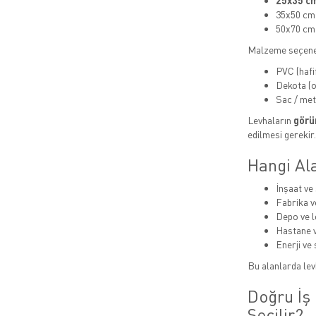
25x35 cm
35x50 cm
50x70 cm
Malzeme seçene
PVC (hafi
Dekota (or
Sac / met
Levhaların
görün
edilmesi gerekir.
Hangi Ala
İnşaat ve 
Fabrika v
Depo ve lo
Hastane v
Enerji ve 
Bu alanlarda levh
Doğru İş 
Seçilir?