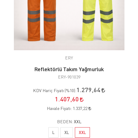
ERY
Reflektörlü Takım Yağmurluk
ERY-901039
1.279,64
KDV Hariç Fiyatı (
%10
):
1.407,60
Havale Fiyatı:
1.337,22
BEDEN:
XXL
L
XL
XXL