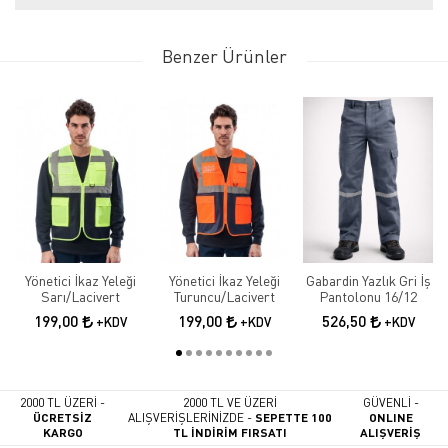
Benzer Ürünler
Yönetici İkaz Yeleği
Yönetici İkaz Yeleği
Gabardin Yazlık Gri İş
Sarı/Lacivert
Turuncu/Lacivert
Pantolonu 16/12
199,00
199,00
526,50
+KDV
+KDV
+KDV
2000 TL ÜZERİ -
2000 TL VE ÜZERİ
GÜVENLİ -
ÜCRETSİZ
ALIŞVERİŞLERİNİZDE -
SEPETTE 100
ONLINE
KARGO
TL İNDİRİM FIRSATI
ALIŞVERİŞ