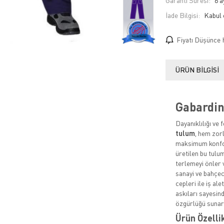
Garanti Süresi:
6 a
İade Bilgisi:
Fiyatı Düşünce 
ÜRÜN BILGISI
Gabardi
Dayanıklılığı ve 
tulum
, hem zor
maksimum konfor
üretilen bu tulum
terlemeyi önler v
sanayi ve bahçeci
cepleri ile iş al
askıları sayesin
özgürlüğü sunar
Ürün Özelli