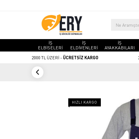
İŞ
İŞ
İŞ
ELBİSELERİ
ELDİVENLERİ
AYAKKABILARI
2000 TL ÜZERİ -
ÜCRETSİZ KARGO
HIZLI KARGO