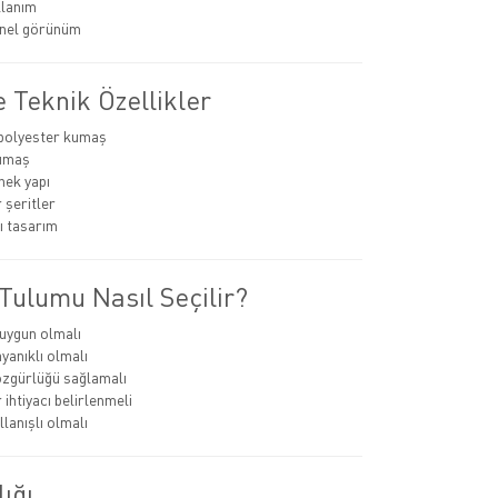
llanım
nel görünüm
 Teknik Özellikler
polyester kumaş
umaş
nek yapı
 şeritler
ı tasarım
Tulumu Nasıl Seçilir?
uygun olmalı
anıklı olmalı
zgürlüğü sağlamalı
ihtiyacı belirlenmeli
lanışlı olmalı
lığı