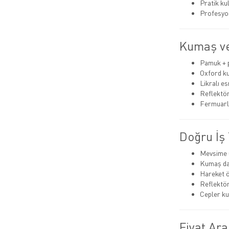
Pratik ku
Profesyo
Kumaş ve
Pamuk + 
Oxford k
Likralı es
Reflektör
Fermuarl
Doğru İş 
Mevsime 
Kumaş day
Hareket ö
Reflektör 
Cepler kul
Fiyat Ara