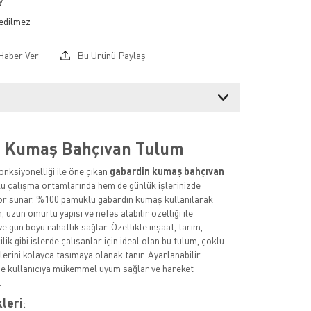
y
Haber Ver
Bu Ürünü Paylaş
n Kumaş Bahçıvan Tulum
fonksiyonelliği ile öne çıkan
gabardin kumaş bahçıvan
lu çalışma ortamlarında hem de günlük işlerinizde
 sunar. %100 pamuklu gabardin kumaş kullanılarak
, uzun ömürlü yapısı ve nefes alabilir özelliği ile
e gün boyu rahatlık sağlar. Özellikle inşaat, tarım,
lik gibi işlerde çalışanlar için ideal olan bu tulum, çoklu
etlerini kolayca taşımaya olanak tanır. Ayarlanabilir
de kullanıcıya mükemmel uyum sağlar ve hareket
.
kleri
: