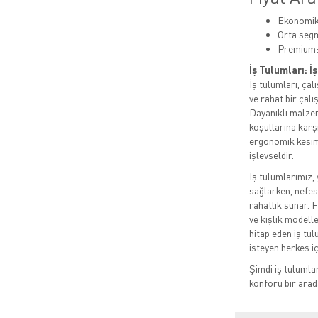
Ekonomik:
Orta segm
Premium:
İş Tulumları: 
İş tulumları, çal
ve rahat bir çal
Dayanıklı malzem
koşullarına karş
ergonomik kesimi
işlevseldir.
İş tulumlarımız,
sağlarken, nefes
rahatlık sunar. 
ve kışlık model
hitap eden iş tul
isteyen herkes iç
Şimdi iş tulumla
konforu bir arad