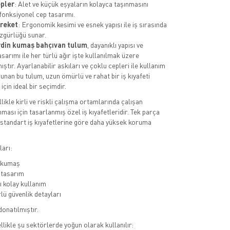
pler
: Alet ve küçük eşyaların kolayca taşınmasını
fonksiyonel cep tasarımı.
reket
: Ergonomik kesimi ve esnek yapısı ile iş sırasında
zgürlüğü sunar.
din kumaş bahçıvan tulum
, dayanıklı yapısı ve
asarımı ile her türlü ağır işte kullanılmak üzere
ştır. Ayarlanabilir askıları ve çoklu cepleri ile kullanım
sunan bu tulum, uzun ömürlü ve rahat bir iş kıyafeti
için ideal bir seçimdir.
llikle kirli ve riskli çalışma ortamlarında çalışan
ması için tasarlanmış özel iş kıyafetleridir. Tek parça
 standart iş kıyafetlerine göre daha yüksek koruma
arı:
ı kumaş
 tasarım
 kolay kullanım
lü güvenlik detayları
donatılmıştır.
llikle şu sektörlerde yoğun olarak kullanılır: