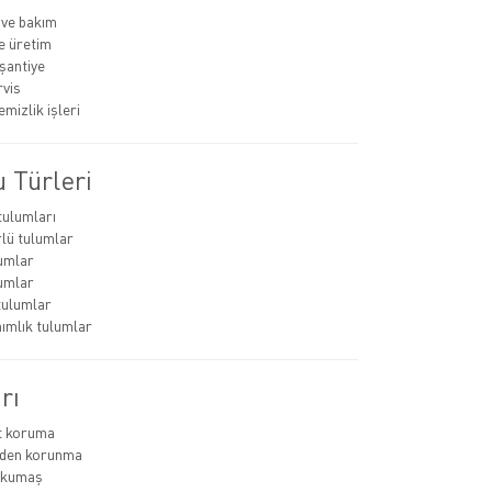
 ve bakım
e üretim
 şantiye
rvis
mizlik işleri
 Türleri
tulumları
lü tulumlar
lumlar
lumlar
tulumlar
nımlık tulumlar
rı
t koruma
rden korunma
ı kumaş