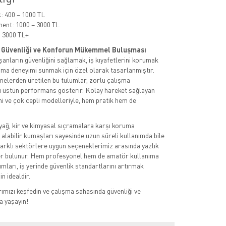
 400 – 1000 TL
ent: 1000 – 3000 TL
 3000 TL+
İş Güvenliği ve Konforun Mükemmel Buluşması
ışanların güvenliğini sağlamak, iş kıyafetlerini korumak
ışma deneyimi sunmak için özel olarak tasarlanmıştır.
elerden üretilen bu tulumlar, zorlu çalışma
ı üstün performans gösterir. Kolay hareket sağlayan
 ve çok cepli modelleriyle, hem pratik hem de
 yağ, kir ve kimyasal sıçramalara karşı koruma
 alabilir kumaşları sayesinde uzun süreli kullanımda bile
Farklı sektörlere uygun seçeneklerimiz arasında yazlık
ler bulunur. Hem profesyonel hem de amatör kullanıma
umları, iş yerinde güvenlik standartlarını artırmak
in idealdir.
rımızı keşfedin ve çalışma sahasında güvenliği ve
a yaşayın!