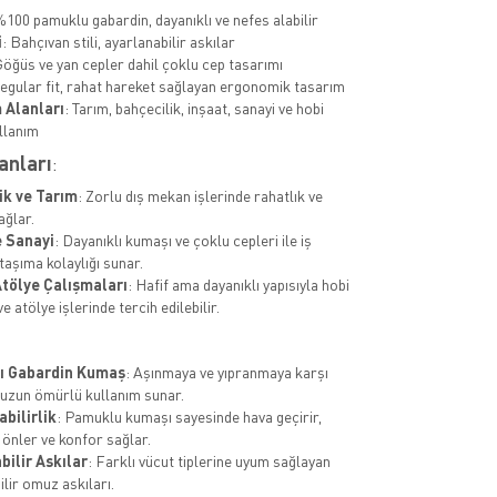
%100 pamuklu gabardin, dayanıklı ve nefes alabilir
i
: Bahçıvan stili, ayarlanabilir askılar
Göğüs ve yan cepler dahil çoklu cep tasarımı
Regular fit, rahat hareket sağlayan ergonomik tasarım
 Alanları
: Tarım, bahçecilik, inşaat, sanayi ve hobi
llanım
anları
:
ik ve Tarım
: Zorlu dış mekan işlerinde rahatlık ve
ğlar.
e Sanayi
: Dayanıklı kumaşı ve çoklu cepleri ile iş
 taşıma kolaylığı sunar.
Atölye Çalışmaları
: Hafif ama dayanıklı yapısıyla hobi
ve atölye işlerinde tercih edilebilir.
ı Gabardin Kumaş
: Aşınmaya ve yıpranmaya karşı
, uzun ömürlü kullanım sunar.
bilirlik
: Pamuklu kumaşı sayesinde hava geçirir,
 önler ve konfor sağlar.
bilir Askılar
: Farklı vücut tiplerine uyum sağlayan
lir omuz askıları.