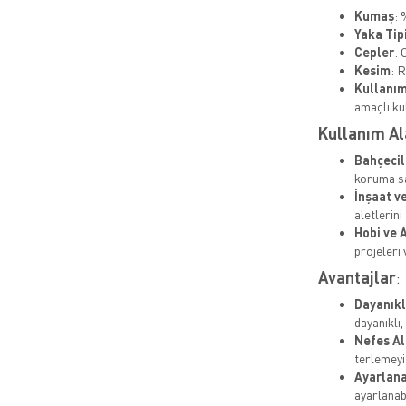
Kumaş
: 
Yaka Tip
Cepler
: 
Kesim
: 
Kullanım
amaçlı ku
Kullanım Al
Bahçecil
koruma sa
İnşaat v
aletlerini
Hobi ve 
projeleri 
Avantajlar
:
Dayanıkl
dayanıklı
Nefes Ala
terlemeyi
Ayarlana
ayarlanabi