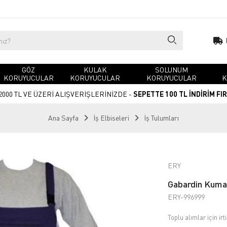
GÖZ
KULAK
SOLUNUM
KORUYUCULAR
KORUYUCULAR
KORUYUCULAR
K
2000 TL VE ÜZERİ ALIŞVERİŞLERİNİZDE -
SEPETTE 100 TL İNDİRİM FI
Ana Sayfa
İş Elbiseleri
İş Tulumları
ERY
Gabardin Kuma
ERY-996999
Toplu alımlar için irt