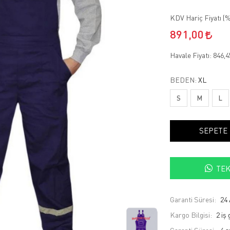
KDV Hariç Fiyatı (
%
891,00
Havale Fiyatı:
846,
BEDEN:
XL
S
M
L
SEPETE
TEK
Garanti Süresi:
24 
Kargo Bilgisi:
2 iş