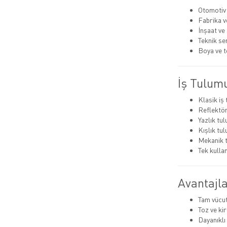
Otomotiv
Fabrika v
İnşaat ve
Teknik se
Boya ve te
İş Tulumu
Klasik iş 
Reflektör
Yazlık tu
Kışlık tu
Mekanik 
Tek kulla
Avantajla
Tam vücu
Toz ve ki
Dayanıkl