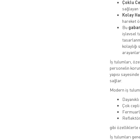
Çoklu Ce
sağlayan 
Kolay Ha
hareket ö
Bu
gabar
işlevsel t
tasarlanmı
kolaylığı 
arayanlar 
İş tulumları, öze
personelin korun
yapısı sayesinde
sağlar.
Modern iş tuluml
Dayanıkl
Çok cepli
Fermuarlı
Reflektör
gibi özelliklerle 
İş tulumları gene