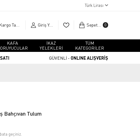
Türk Lirası
Kargo Takip
Giriş Yap
Sepetim
0
KAFA
İKAZ
TÜM
ORUYUCULAR
YELEKLERİ
KATEGORİLER
RSATI
GÜVENLİ -
ONLINE ALIŞVERİŞ
ş Bahçıvan Tulum
ibata geçiniz.