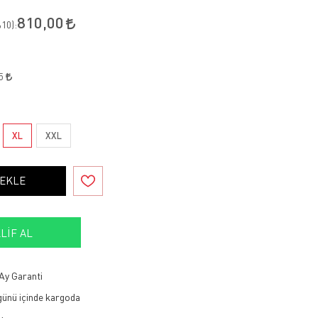
810,00
10
):
45
XL
XXL
 EKLE
LIF AL
Ay Garanti
 günü içinde kargoda