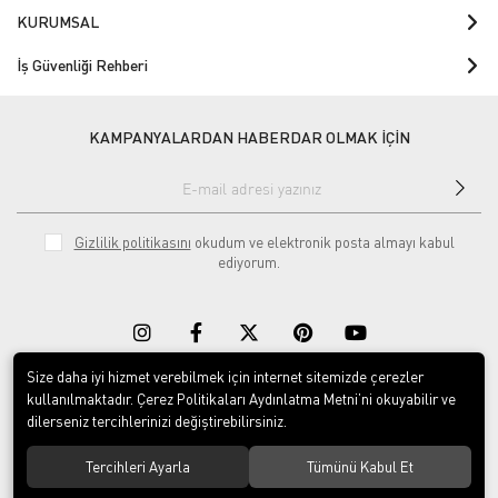
KURUMSAL
İş Güvenliği Rehberi
KAMPANYALARDAN HABERDAR OLMAK İÇİN
Gizlilik politikasını
okudum ve elektronik posta almayı kabul
ediyorum.
Size daha iyi hizmet verebilmek için internet sitemizde çerezler
kullanılmaktadır. Çerez Politikaları Aydınlatma Metni’ni okuyabilir ve
Download on the
Download on
dilerseniz tercihlerinizi değiştirebilirsiniz.
App Store
Google play
Tercihleri Ayarla
Tümünü Kabul Et