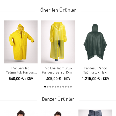
Önerilen Ürünler
Pvc Sarı Işçi
Pvc Eva Yağmurluk
Pardesü Panço
Yağmurluk Pardüse
Pardesü Sarı 0.15mm
Yağmurluk Haki
0,32 Astarlı
540,00
405,00
1.215,00
+KDV
+KDV
+KDV
Benzer Ürünler