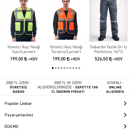
Yönetici İkaz Yeleği
Yönetici İkaz Yeleği
Gabardin Yazlık Gri İş
Sarı/Lacivert
Turuncu/Lacivert
Pantolonu 16/12
199,00
199,00
526,50
+KDV
+KDV
+KDV
2000 TL ÜZERİ -
2000 TL VE ÜZERİ
GÜVENLİ -
ÜCRETSİZ
ALIŞVERİŞLERİNİZDE -
SEPETTE 100
ONLINE
KARGO
TL İNDİRİM FIRSATI
ALIŞVERİŞ
Popüler Linkler
Pazaryerlerimiz
ÖDEME