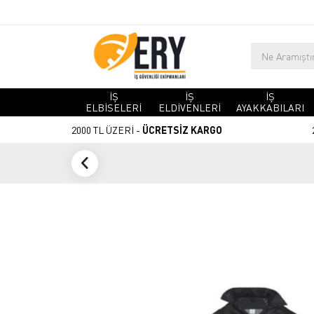
İŞ
İŞ
İŞ
ELBİSELERİ
ELDİVENLERİ
AYAKKABILARI
2000 TL ÜZERİ -
ÜCRETSİZ KARGO