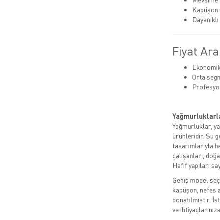
Kapüşon v
Dayanıklı
Fiyat Ara
Ekonomik:
Orta segm
Profesyo
Yağmurluklarla
Yağmurluklar, ya
ürünleridir. Su 
tasarımlarıyla h
çalışanları, doğa
Hafif yapıları sa
Geniş model seçe
kapüşon, nefes a
donatılmıştır. İs
ve ihtiyaçlarını