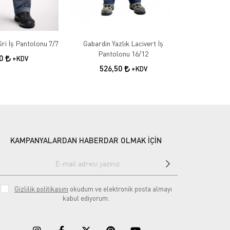
Gabardin Kışlık Gri İş Pantolonu 7/7
Gabardin Yazlık Lacivert İş
Gabardin 
Pantolonu 16/12
50
+KDV
526,50
55
+KDV
KAMPANYALARDAN HABERDAR OLMAK İÇİN
Gizlilik politikasını
okudum ve elektronik posta almayı
kabul ediyorum.