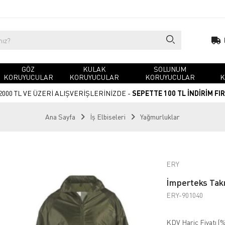
GÖZ
KULAK
SOLUNUM
KORUYUCULAR
KORUYUCULAR
KORUYUCULAR
K
2000 TL VE ÜZERİ ALIŞVERİŞLERİNİZDE -
SEPETTE 100 TL İNDİRİM FI
Ana Sayfa
İş Elbiseleri
Yağmurluklar
ERY
İmperteks Tak
ERY-901040
KDV Hariç Fiyatı (
%