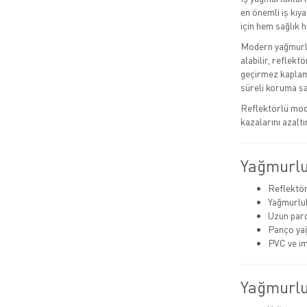
en önemli iş kıya
için hem sağlık h
Modern yağmurlu
alabilir, reflek
geçirmez kaplama
süreli koruma s
Reflektörlü mode
kazalarını azaltı
Yağmurlu
Reflektör
Yağmurluk
Uzun pard
Panço ya
PVC ve i
Yağmurlu