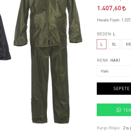
1.407,60
Havale Fiyatı:
1.337
BEDEN:
L
L
XL
XX
RENK:
HAKI
SEPETE
TEK
Kargo Bilgisi:
2 iş