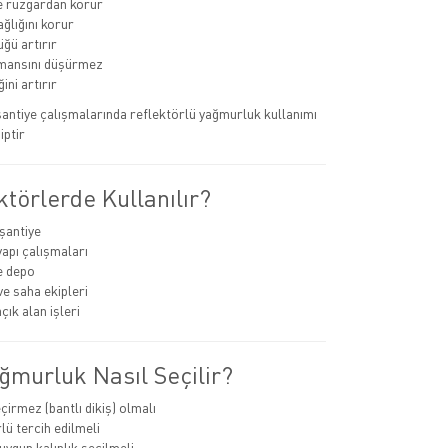
e rüzgardan korur
ğlığını korur
ğü artırır
rmansını düşürmez
ini artırır
 şantiye çalışmalarında reflektörlü yağmurluk kullanımı
iptir
törlerde Kullanılır?
 şantiye
yapı çalışmaları
ve depo
ve saha ekipleri
çık alan işleri
ğmurluk Nasıl Seçilir?
çirmez (bantlı dikiş) olmalı
lü tercih edilmeli
ygun kalınlık seçilmeli