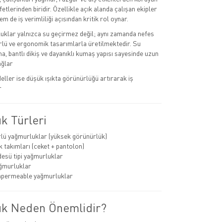
fetlerinden biridir. Özellikle açık alanda çalışan ekipler
em de iş verimliliği açısından kritik rol oynar.
klar yalnızca su geçirmez değil; aynı zamanda nefes
törlü ve ergonomik tasarımlarla üretilmektedir. Su
, bantlı dikiş ve dayanıklı kumaş yapısı sayesinde uzun
ağlar
ller ise düşük ışıkta görünürlüğü artırarak iş
r
k Türleri
lü yağmurluklar (yüksek görünürlük)
 takımları (ceket + pantolon)
esü tipi yağmurluklar
ğmurluklar
mpermeable yağmurluklar
k Neden Önemlidir?