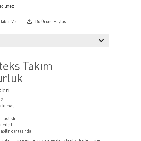
Haber Ver
Bu Ürünü Paylaş
teks Takım
rluk
leri
m2
s kumaş
 lastikli
 çıtçıt
nabilir çantasında
, çalışanları yağmur, rüzgar ve dış etkenlerden koruyan