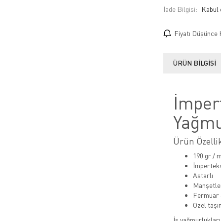
İade Bilgisi:
Fiyatı Düşünce 
ÜRÜN BILGISI
İmper
Yağmu
Ürün Özellik
190 gr / 
İmpertek
Astarlı
Manşetler
Fermuar +
Özel taşı
İş yağmurlukları