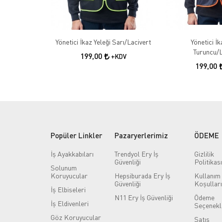
Yönetici İkaz Yeleği Sarı/Lacivert
Yönetici İk
Turuncu/L
199,00
+KDV
199,00
Popüler Linkler
Pazaryerlerimiz
ÖDEME
İş Ayakkabıları
Trendyol Ery İş
Gizlilik
Güvenliği
Politikası
Solunum
Koruyucular
Hepsiburada Ery İş
Kullanım
Güvenliği
Koşulları
İş Elbiseleri
N11 Ery İş Güvenliği
Ödeme
İş Eldivenleri
Seçenekl
Göz Koruyucular
Satış