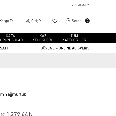
Türk Lirası
Kargo Takip
Giriş Yap
Sepetim
0
KAFA
İKAZ
TÜM
ORUYUCULAR
YELEKLERİ
KATEGORİLER
RSATI
GÜVENLİ -
ONLINE ALIŞVERİŞ
ım Yağmurluk
1.279,64
10
):