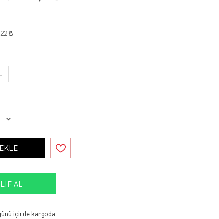
,22
L
 EKLE
LIF AL
 günü içinde kargoda