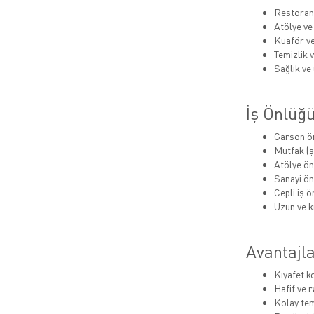
Restoran
Atölye ve
Kuaför ve
Temizlik 
Sağlık ve 
İş Önlüğü
Garson ö
Mutfak (ş
Atölye ön
Sanayi ön
Cepli iş ö
Uzun ve k
Avantajla
Kıyafet 
Hafif ve 
Kolay tem