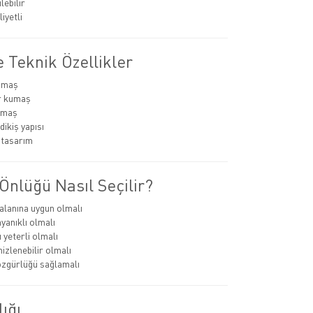
lebilir
iyetli
 Teknik Özellikler
umaş
r kumaş
kumaş
dikiş yapısı
 tasarım
Önlüğü Nasıl Seçilir?
alanına uygun olmalı
anıklı olmalı
 yeterli olmalı
izlenebilir olmalı
zgürlüğü sağlamalı
lığı