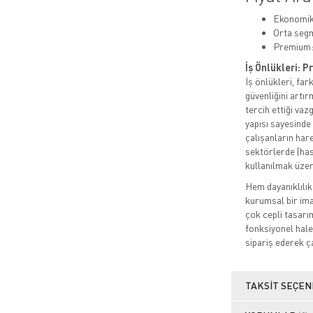
Ekonomik:
Orta segm
Premium:
İş Önlükleri: 
İş önlükleri, fa
güvenliğini artı
tercih ettiği vaz
yapısı sayesinde
çalışanların hare
sektörlerde (has
kullanılmak üzer
Hem dayanıklılık
kurumsal bir imaj
çok cepli tasarı
fonksiyonel hale 
sipariş ederek ça
TAKSIT SEÇEN