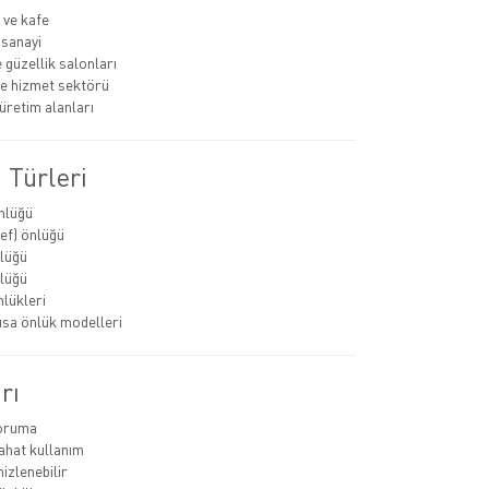
 ve kafe
 sanayi
 güzellik salonları
ve hizmet sektörü
üretim alanları
 Türleri
nlüğü
ef) önlüğü
lüğü
lüğü
nlükleri
ısa önlük modelleri
rı
koruma
rahat kullanım
izlenebilir