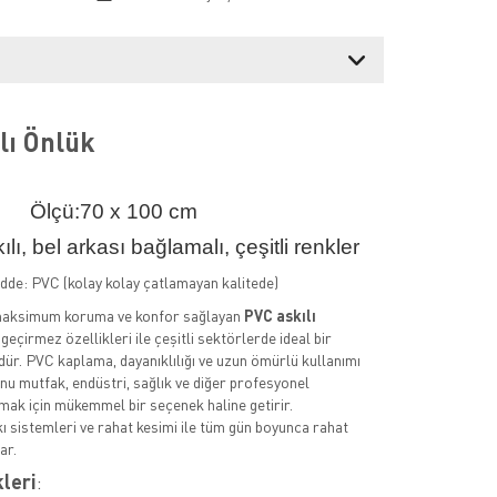
lı Önlük
Ölçü:70 x 100 cm
ı, bel arkası bağlamalı, çeşitli renkler
e: PVC (kolay kolay çatlamayan kalitede)
maksimum koruma ve konfor sağlayan
PVC askılı
ı geçirmez özellikleri ile çeşitli sektörlerde ideal bir
r. PVC kaplama, dayanıklılığı ve uzun ömürlü kullanımı
a onu mutfak, endüstri, sağlık ve diğer profesyonel
mak için mükemmel bir seçenek haline getirir.
kı sistemleri ve rahat kesimi ile tüm gün boyunca rahat
ar.
kleri
: