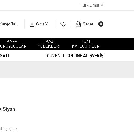
Türk Lirası
Kargo Takip
Giriş Yap
Sepetim
0
KAFA
İKAZ
TÜM
ORUYUCULAR
YELEKLERİ
KATEGORİLER
RSATI
GÜVENLİ -
ONLINE ALIŞVERİŞ
k Siyah
ata geçiniz.