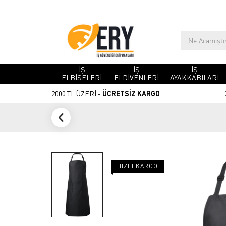
İŞ
İŞ
İŞ
ELBİSELERİ
ELDİVENLERİ
AYAKKABILARI
2000 TL ÜZERİ -
ÜCRETSİZ KARGO
HIZLI KARGO