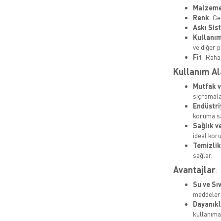
Malzem
Renk
: Ge
Askı Sis
Kullanım
ve diğer 
Fit
: Raha
Kullanım Al
Mutfak v
sıçramala
Endüstri
koruma sa
Sağlık v
ideal kor
Temizlik
sağlar.
Avantajlar
:
Su ve Sı
maddeler
Dayanıkl
kullanıma 