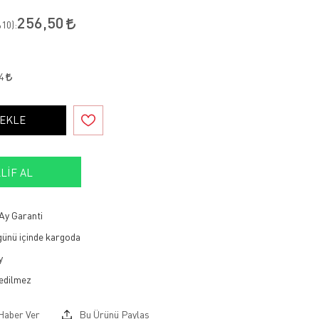
256,50
10
):
04
 EKLE
LIF AL
Ay Garanti
 günü içinde kargoda
y
Haber Ver
Bu Ürünü Paylaş