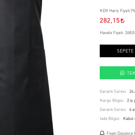
KDV Hariç Fiyatı (
%
282,15
Havale Fiyatı:
268,
SEPETE
TEK
Garanti Süresi:
24 
Kargo Bilgisi:
2 iş
Garanti Süresi:
6 a
İade Bilgisi:
Fiyatı Düşünce 