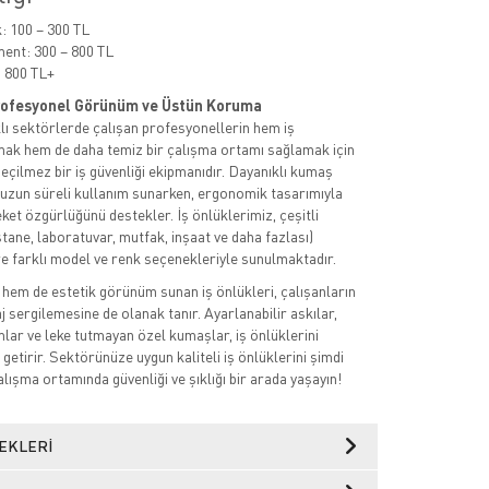
 100 – 300 TL
ent: 300 – 800 TL
 800 TL+
Profesyonel Görünüm ve Üstün Koruma
rklı sektörlerde çalışan profesyonellerin hem iş
rmak hem de daha temiz bir çalışma ortamı sağlamak için
geçilmez bir iş güvenliği ekipmanıdır. Dayanıklı kumaş
 uzun süreli kullanım sunarken, ergonomik tasarımıyla
ket özgürlüğünü destekler. İş önlüklerimiz, çeşitli
tane, laboratuvar, mutfak, inşaat ve daha fazlası)
e farklı model ve renk seçenekleriyle sunulmaktadır.
 hem de estetik görünüm sunan iş önlükleri, çalışanların
 sergilemesine de olanak tanır. Ayarlanabilir askılar,
mlar ve leke tutmayan özel kumaşlar, iş önlüklerini
getirir. Sektörünüze uygun kaliteli iş önlüklerini şimdi
lışma ortamında güvenliği ve şıklığı bir arada yaşayın!
EKLERI