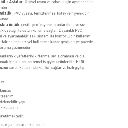
bilir Askılar
: Kişisel uyum ve rahatlık için ayarlanabilir
mleri.
mizlik
: PVC yüzeyi, temizlenmesi kolay ve hijyenik bir
sunar.
skılı önlük
, çeşitli profesyonel alanlarda su ve sıvı
ik özelliği ile üstün koruma sağlar. Dayanıklı PVC
 ve ayarlanabilir askı sistemi ile konforlu bir kullanım
tfaktan endüstriyel kullanıma kadar geniş bir yelpazede
 koruma çözümüdür.
ışanların kıyafetlerini kirlenme, sıvı sıçraması ve dış
ak için kullanılan temel iş giyim ürünleridir. Hafif
uzun süreli kullanımda konfor sağlar ve hızlı giyilip
eri:
ı kumaş
 tasarım
izlenebilir yapı
k kullanım
 üretilmektedir.
likle şu alanlarda kullanılır: