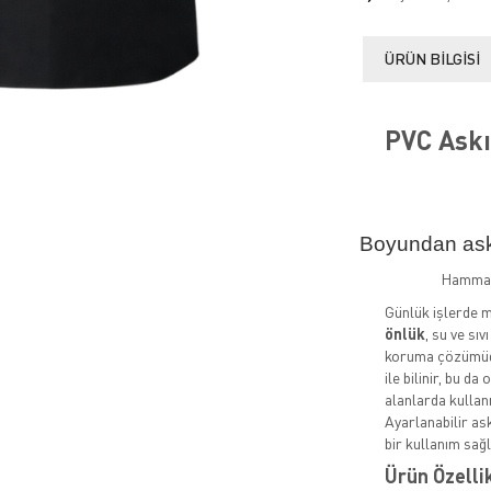
ÜRÜN BILGISI
PVC Askı
Boyundan askıl
Hammadd
Günlük işlerde 
önlük
, su ve sıv
koruma çözümüdü
ile bilinir, bu d
alanlarda kullan
Ayarlanabilir as
bir kullanım sağl
Ürün Özelli