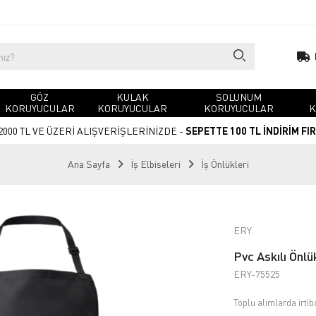
GÖZ
KULAK
SOLUNUM
KORUYUCULAR
KORUYUCULAR
KORUYUCULAR
K
2000 TL VE ÜZERİ ALIŞVERİŞLERİNİZDE -
SEPETTE 100 TL İNDİRİM FI
Ana Sayfa
İş Elbiseleri
İş Önlükleri
ERY
Pvc Askılı Önlü
ERY-75525
Toplu alımlarda irtib