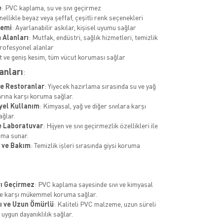
e
: PVC kaplama, su ve sıvı geçirmez
nellikle beyaz veya şeffaf, çeşitli renk seçenekleri
temi
: Ayarlanabilir askılar, kişisel uyumu sağlar
 Alanları
: Mutfak, endüstri, sağlık hizmetleri, temizlik
profesyonel alanlar
t ve geniş kesim, tüm vücut koruması sağlar
anları
:
e Restoranlar
: Yiyecek hazırlama sırasında su ve yağ
rına karşı koruma sağlar.
yel Kullanım
: Kimyasal, yağ ve diğer sıvılara karşı
ğlar.
e Laboratuvar
: Hijyen ve sıvı geçirmezlik özellikleri ile
uma sunar.
 ve Bakım
: Temizlik işleri sırasında giysi koruma
vı Geçirmez
: PVC kaplama sayesinde sıvı ve kimyasal
e karşı mükemmel koruma sağlar.
ı ve Uzun Ömürlü
: Kaliteli PVC malzeme, uzun süreli
uygun dayanıklılık sağlar.