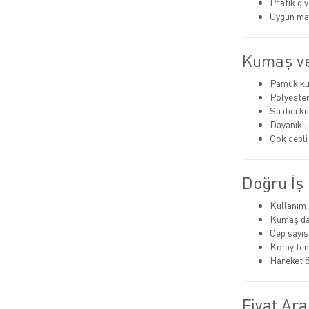
Pratik giyi
Uygun mal
Kumaş ve
Pamuk k
Polyeste
Su itici 
Dayanıklı 
Çok cepli
Doğru İş 
Kullanım 
Kumaş day
Cep sayısı
Kolay tem
Hareket ö
Fiyat Ara