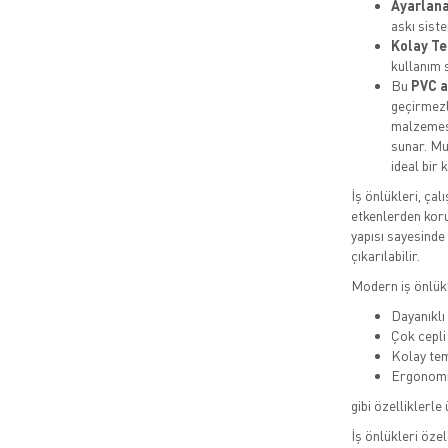
Ayarlana
askı siste
Kolay Te
kullanım 
Bu
PVC a
geçirmezl
malzemesi
sunar. Mu
ideal bir
İş önlükleri, çal
etkenlerden korum
yapısı sayesinde 
çıkarılabilir.
Modern iş önlükl
Dayanıkl
Çok cepli
Kolay tem
Ergonomi
gibi özelliklerle
İş önlükleri özel