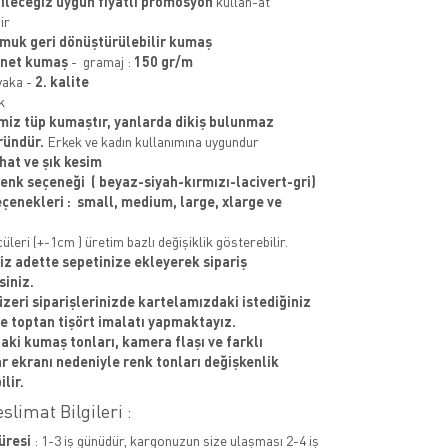
ileceğiz uygun fiyatlı promosyon
kullan-at
ir
uk geri dönüştürülebilir kumaş
enet kumaş
- gramaj :
150 gr/m
yaka -
2. kalite
k
miz t
üp kumaştır, yanlarda dikiş bulunmaz
ründür.
Erkek ve kadın kullanımına uygundur
hat ve şık kesim
 renk seçeneği ( beyaz-siyah-kırmızı-lacivert-gri)
çenekleri : small, medium, large, xlarge ve
leri (+-1cm ) üretim bazlı değişiklik gösterebilir.
niz adette sepetinize ekleyerek sipariş
siniz.
üzeri siparişlerinizde kartelamızdaki istediğiniz
e toptan tişört imalatı yapmaktayız.
aki kumaş tonları, kamera flaşı ve farklı
ar ekranı nedeniyle renk tonları değişkenlik
lir.
slimat Bilgileri :
üresi
: 1-3 iş günüdür, kargonuzun size ulaşması 2-4 iş