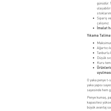
günüdür. 
ulaşabilir
stoklarım
Sipariş ve
çalışınız.
İmalat h
Yıkama Talimat
Maksim
Ağartıcı 
Tanburlu 
Düşük sıc
Kuru tem
Ürünleri
uyulması 
O yaka penye t-sh
yaka yapısı saye
sayesinde hem gü
Penye kumaş, pam
kapasitesi yüksek
büyük avantaj sa