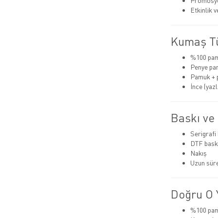
Promosyo
Etkinlik 
Kumaş Tü
%100 pa
Penye pa
Pamuk + 
İnce (yazlı
Baskı ve
Serigrafi
DTF bask
Nakış
Uzun süre
Doğru O Y
%100 pamu