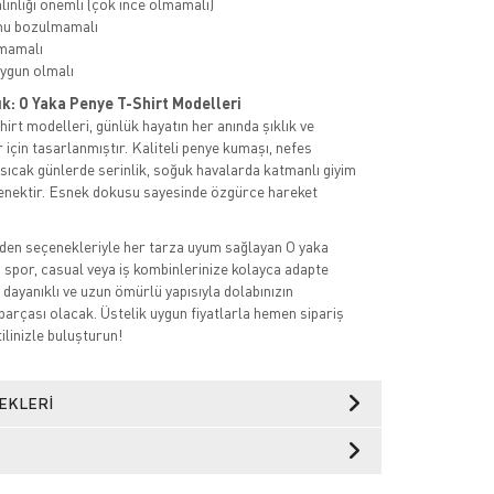
ınlığı önemli (çok ince olmamalı)
mu bozulmamalı
mamalı
ygun olmalı
ık: O Yaka Penye T-Shirt Modelleri
irt modelleri, günlük hayatın her anında şıklık ve
 için tasarlanmıştır. Kaliteli penye kumaşı, nefes
a sıcak günlerde serinlik, soğuk havalarda katmanlı giyim
eçenektir. Esnek dokusu sayesinde özgürce hareket
den seçenekleriyle her tarza uyum sağlayan O yaka
, spor, casual veya iş kombinlerinize kolayca adapte
 dayanıklı ve uzun ömürlü yapısıyla dolabınızın
parçası olacak. Üstelik uygun fiyatlarla hemen sipariş
tilinizle buluşturun!
EKLERI