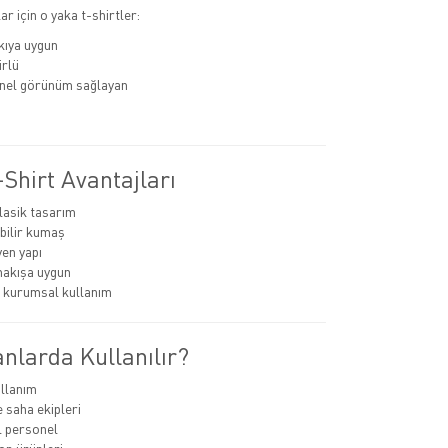
r için o yaka t-shirtler:
kıya uygun
rlü
nel görünüm sağlayan
Shirt Avantajları
lasik tasarım
bilir kumaş
en yapı
nakışa uygun
 kurumsal kullanım
nlarda Kullanılır?
llanım
e saha ekipleri
 personel