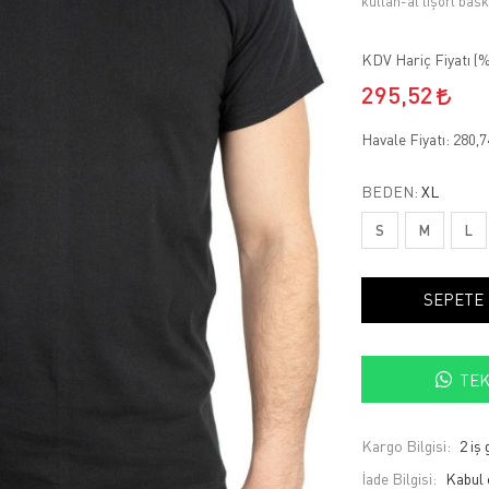
kullan-at tişört bas
KDV Hariç Fiyatı (
%
295,52
Havale Fiyatı:
280,
BEDEN:
XL
S
M
L
SEPETE
TEK
Kargo Bilgisi:
2 iş
İade Bilgisi: