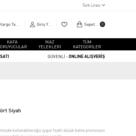
Türk Lirası
Kargo Takip
Giriş Yap
Sepetim
0
KAFA
İKAZ
TÜM
ORUYUCULAR
YELEKLERİ
KATEGORİLER
RSATI
GÜVENLİ -
ONLINE ALIŞVERİŞ
ört Siyah
erinizde kullanabileceğiz uygun fiyatlı düşük kalite promosyon