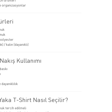
n ürünleri
ve organizasyonlar
rleri
muk
muk
polyester
k) / kalın (dayanıklı)
 Nakış Kullanımı
 baskı
ı
 dayanıklılık
aka T-Shirt Nasıl Seçilir?
k tercih edilmeli