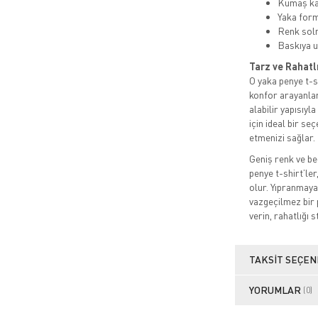
Kumaş kal
Yaka for
Renk sol
Baskıya u
Tarz ve Rahatl
O yaka penye t-sh
konfor arayanlar
alabilir yapısıyl
için ideal bir s
etmenizi sağlar.
Geniş renk ve be
penye t-shirt’ler
olur. Yıpranmaya
vazgeçilmez bir 
verin, rahatlığı s
TAKSIT SEÇEN
YORUMLAR
(0)