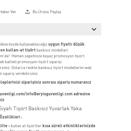
Haber Ver
Bu Ürünü Paylaş
liklerinizde kullanabileceğiz
uygun fiyatlı düşük
on kullan-at tişört
baskısız modelleri
com'da! Hemen sepetinize beyaz promosyon tişört
ek kaliteli promosyon tişört siparişi
irsiniz. Onlarca renkte baskısız tişört modellerini web
 sipariş verebilirsiniz.
leplerinizi siparişiniz sonrası sipariş numaranız
uvenligi.com/info@eryisguvenligi.com adresine
niz
iyah Tişört Baskısız Yuvarlak Yaka
Özellikleri :
lite -
kullan at tişörtler
kısa süreli etkinliklerinizde