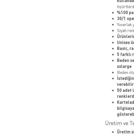
kullanab
tişörtlerd
%100 pam
30/1 op
Yuvarlak 
Siyah ren
Ürünleri
Unisex ü
Basic, ra
5 farklı
Beden se
xxlarge
Beden ölçü
İstediği
verebilir
50 adet 
renklerd
Kartelad
bilgisay
gösterebi
Üretim ve Te
Üretim s