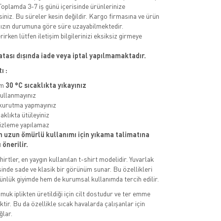
Toplamda 3-7 iş günü içerisinde ürünlerinize
siniz. Bu süreler kesin değildir. Kargo firmasına ve ürün
ızın durumuna göre süre uzayabilmektedir.
rirken lütfen iletişim bilgilerinizi eksiksiz girmeye
atası dışında iade veya iptal yapılmamaktadır.
ı :
um
30 °C sıcaklıkta yıkayınız
kullanmayınız
kurutma yapmayınız
aklıkta ütüleyiniz
izleme yapılamaz
n uzun ömürlü kullanımı için yıkama talimatına
önerilir.
irtler, en yaygın kullanılan t-shirt modelidir. Yuvarlak
sinde sade ve klasik bir görünüm sunar. Bu özellikleri
nlük giyimde hem de kurumsal kullanımda tercih edilir.
uk iplikten üretildiği için cilt dostudur ve ter emme
tir. Bu da özellikle sıcak havalarda çalışanlar için
ğlar.