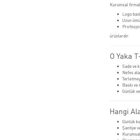
Kurumsal firmala
Logo bas
Uzun ömü
Profesyo
ürünlerdir.
O Yaka T-
Sade ve k
Nefes ala
Terletmey
Baskı ve 
Günlük ve
Hangi Ala
Günlük ku
Şantiye v
Kurumsal