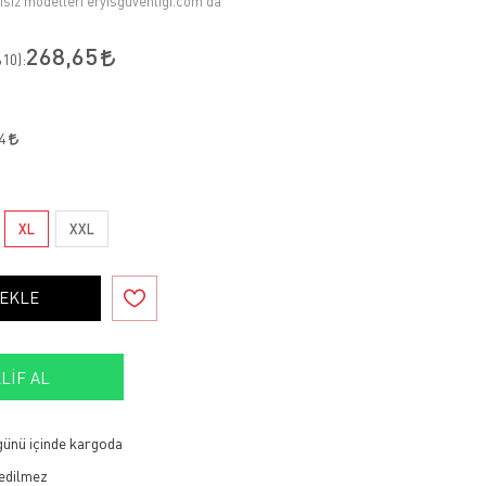
kısız modelleri eryisguvenligi.com'da
268,65
10
):
74
XL
XXL
 EKLE
LIF AL
 günü içinde kargoda