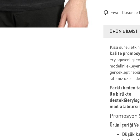
Fiyatı Düşünce 
ÜRÜN BILGISI
Kısa süreli etkin
kalite promosy
eryisguvenligi.
modelini ekleyer
gerçekleştirebil
sitemiz üzerinden
Farklı beden ta
ile birlikte
destek@eryisg
mail atabilirsi
Promosyon S
Ürün İçeriği Ve 
Düşük ka