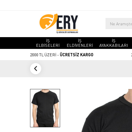
İŞ
İŞ
İŞ
ELBİSELERİ
ELDİVENLERİ
AYAKKABILARI
2000 TL ÜZERİ -
ÜCRETSİZ KARGO