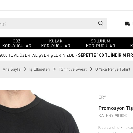
GÖZ
KULAK
SOLUNUM
KORUYUCULAR
KORUYUCULAR
KORUYUCULAR
K
2000 TL VE ÜZERİ ALIŞVERİŞLERİNİZDE -
SEPETTE 100 TL İNDİRİM FI
Ana Sayfa
İş Elbiseleri
TShirt ve Sweat
O Yaka Penye TShirt
ERY
Promosyon Tiş
KA-ERY-901080
Kısa süreli etkinlikl