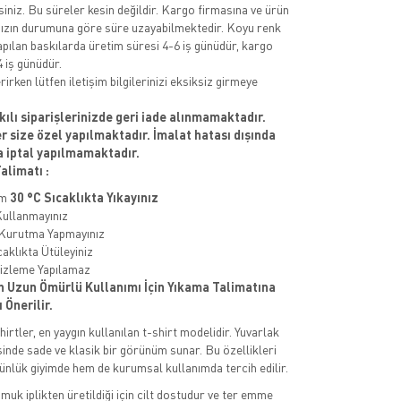
siniz. Bu süreler kesin değildir. Kargo firmasına ve ürün
ızın durumuna göre süre uzayabilmektedir. Koyu renk
apılan baskılarda üretim süresi 4-6 iş günüdür, kargo
 iş günüdür.
rirken lütfen iletişim bilgilerinizi eksiksiz girmeye
kılı siparişlerinizde geri iade alınmamaktadır.
er size özel yapılmaktadır. İmalat hatası dışında
a iptal yapılmamaktadır.
alimatı :
um
30 °C Sıcaklıkta Yıkayınız
Kullanmayınız
 Kurutma Yapmayınız
aklıkta Ütüleyiniz
izleme Yapılamaz
n Uzun Ömürlü Kullanımı İçin Yıkama Talimatına
 Önerilir.
irtler, en yaygın kullanılan t-shirt modelidir. Yuvarlak
sinde sade ve klasik bir görünüm sunar. Bu özellikleri
nlük giyimde hem de kurumsal kullanımda tercih edilir.
uk iplikten üretildiği için cilt dostudur ve ter emme