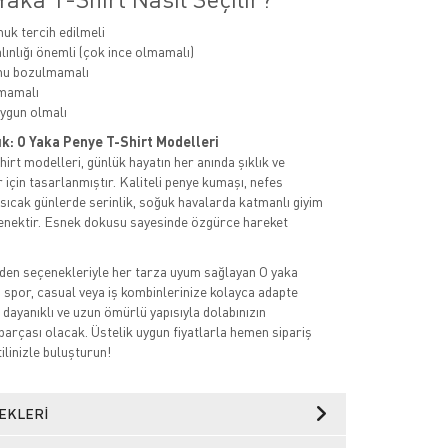
k tercih edilmeli
ınlığı önemli (çok ince olmamalı)
mu bozulmamalı
mamalı
ygun olmalı
ık: O Yaka Penye T-Shirt Modelleri
irt modelleri, günlük hayatın her anında şıklık ve
 için tasarlanmıştır. Kaliteli penye kumaşı, nefes
a sıcak günlerde serinlik, soğuk havalarda katmanlı giyim
eçenektir. Esnek dokusu sayesinde özgürce hareket
den seçenekleriyle her tarza uyum sağlayan O yaka
, spor, casual veya iş kombinlerinize kolayca adapte
 dayanıklı ve uzun ömürlü yapısıyla dolabınızın
parçası olacak. Üstelik uygun fiyatlarla hemen sipariş
tilinizle buluşturun!
EKLERI