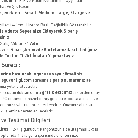
ründür
. Erkek Ve Kadın Kullanımına Uygundur
hat Ve Şık Kesim
çenekleri : Small, Medium, Large, XLarge ve
üleri (+-1cm ) Üretim Bazlı Değişiklik Gösterebilir.
niz Adette Sepetinize Ekleyerek Sipariş
siniz.
atış Miktarı :
1 Adet
Üzeri Siparişlerinizde Kartelamızdaki İstediğiniz
e Toptan Tişört İmalatı Yapmaktayız.
 Süreci :
zerine basılacak logonuzu veya görselinizi
isguvenligi.com
adresine
sipariş numaranız
ile
iz yeterli olacaktır.
izi oluşturduktan sonra
grafik ekibimiz
sizlerden onay
n PC ortamında hazırlanmış görseli e-posta adresinize
fonunuza whatsapptan iletilecektir. Onayınız alındıktan
kı işlemine devam edilecektir.
ve Teslimat Bilgileri :
üresi
: 2-4 iş günüdür, kargonuzun size ulaşması 3-5 iş
Toplamda 4-6 iş günü içerisinde ürünlerinize