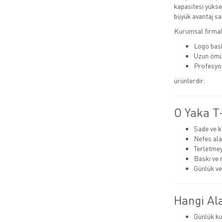
kapasitesi yüksek
büyük avantaj sa
Kurumsal firmala
Logo bas
Uzun ömü
Profesyo
ürünlerdir.
O Yaka T-
Sade ve k
Nefes ala
Terletmey
Baskı ve 
Günlük ve
Hangi Ala
Günlük ku