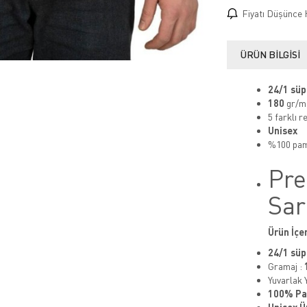
Fiyatı Düşünce 
ÜRÜN BILGISI
24/1 sü
180
gr/m
5 farklı 
Unisex
%100 pa
Pre
Sar
Ürün İçer
24/1 sü
Gramaj :
Yuvarlak 
100% P