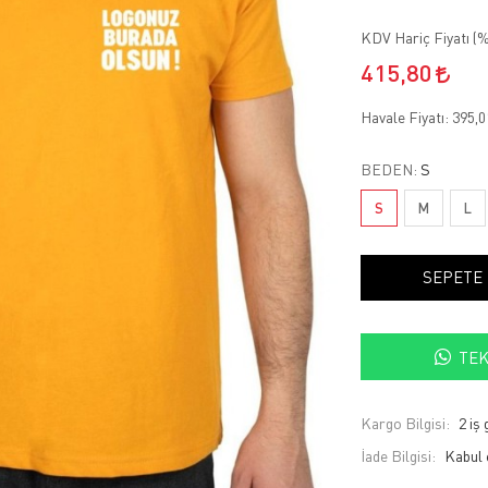
KDV Hariç Fiyatı (
%
415,80
Havale Fiyatı:
395,
BEDEN:
S
S
M
L
SEPETE
TEK
Kargo Bilgisi:
2 iş
İade Bilgisi: