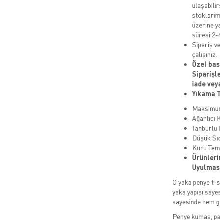
ulaşabilir
stoklarım
üzerine y
süresi 2-4
Sipariş ve
çalışınız.
Özel bas
Siparişl
iade vey
Yıkama T
Maksim
Ağartıcı 
Tanburlu
Düşük Sıc
Kuru Tem
Ürünleri
Uyulması
O yaka penye t-sh
yaka yapısı saye
sayesinde hem gü
Penye kumaş, pam