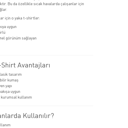
tir. Bu da özellikle sıcak havalarda çalışanlar için
ğlar.
r için o yaka t-shirtler:
kıya uygun
rlü
nel görünüm sağlayan
Shirt Avantajları
lasik tasarım
bilir kumaş
en yapı
nakışa uygun
 kurumsal kullanım
nlarda Kullanılır?
llanım