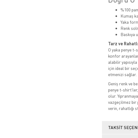
%100 pamu
Kumaş kal
Yaka for
Renk sol
Baskıya u
Tarz ve Rahatl
O yaka penye t-sh
konfor arayanlar
alabilir yapısıyl
için ideal bir s
etmenizi sağlar.
Geniş renk ve be
penye t-shirt’ler
olur. Yıpranmaya
vazgeçilmez bir 
verin, rahatlığı s
TAKSIT SEÇEN