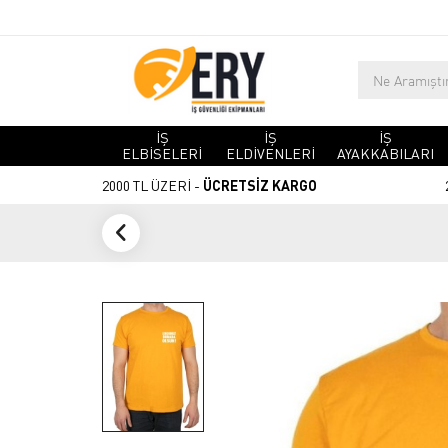
İŞ
İŞ
İŞ
ELBİSELERİ
ELDİVENLERİ
AYAKKABILARI
2000 TL ÜZERİ -
ÜCRETSİZ KARGO