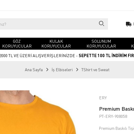
GÖZ
KULAK
SOLUNUM
KORUYUCULAR
KORUYUCULAR
KORUYUCULAR
K
2000 TL VE ÜZERİ ALIŞVERİŞLERİNİZDE -
SEPETTE 100 TL İNDİRİM FI
Ana Sayfa
İş Elbiseleri
TShirt ve Sweat
ERY
Premium Baskıl
PT-ERY-908058
Premium Baskılı Tişö