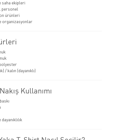
e saha ekipleri
 personel
n ürünleri
ve organizasyonlar
rleri
muk
muk
polyester
k) / kalın (dayanıklı)
 Nakış Kullanımı
 baskı
ı
 dayanıklılık
aka T-Shirt Nasıl Seçilir?