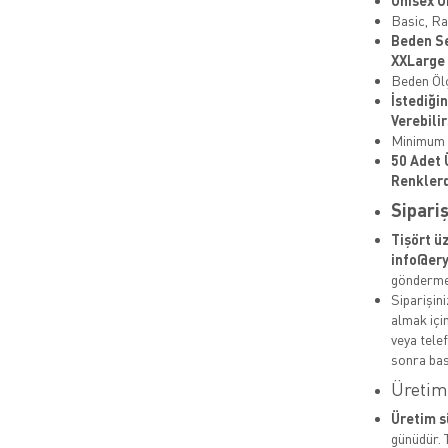
Unisex Ü
Basic, Ra
Beden Se
XXLarge
Beden Ölç
İstediği
Verebilir
Minimum S
50 Adet 
Renklerd
Sipariş
Tişört ü
info@ery
göndermen
Siparişin
almak içi
veya tele
sonra bas
Üretim 
Üretim s
günüdür. 