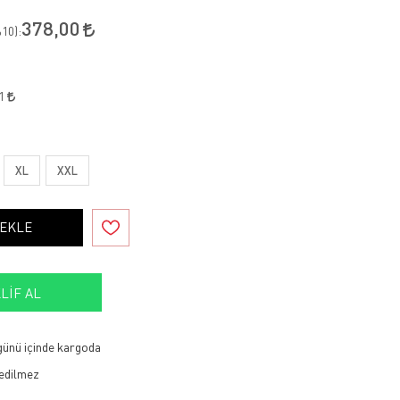
378,00
10
):
01
XL
XXL
 EKLE
LIF AL
 günü içinde kargoda