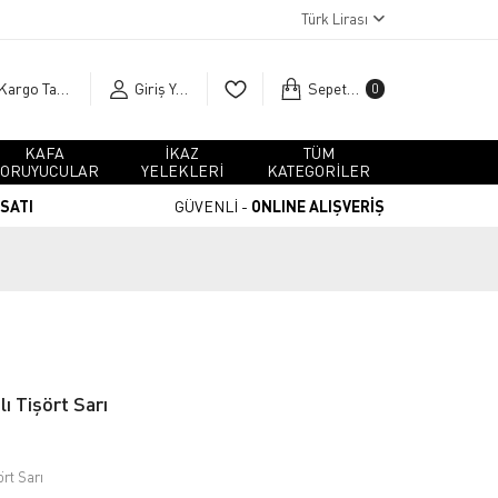
Türk Lirası
Kargo Takip
Giriş Yap
Sepetim
0
KAFA
İKAZ
TÜM
ORUYUCULAR
YELEKLERİ
KATEGORİLER
RSATI
GÜVENLİ -
ONLINE ALIŞVERİŞ
ı Tişört Sarı
rt Sarı