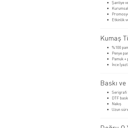
Şantiye v
Kurumsal
Promosyo
Etkinlik 
Kumaş Tü
%100 pa
Penye pa
Pamuk + 
İnce (yazlı
Baskı ve
Serigrafi
DTF bask
Nakış
Uzun süre
Doğru O Y