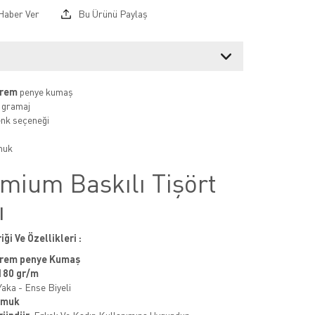
Haber Ver
Bu Ürünü Paylaş
prem
penye kumaş
 gramaj
renk seçeneği
muk
mium Baskılı Tişört
ı
iği Ve Özellikleri :
prem penye Kumaş
180 gr/m
Yaka - Ense Biyeli
amuk