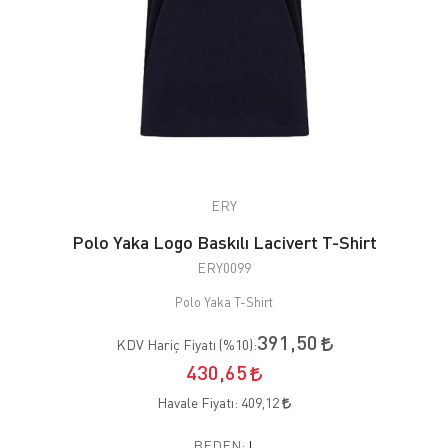
ERY
Polo Yaka Logo Baskılı Lacivert T-Shirt
ERY0099
Polo Yaka T-Shirt
391,50
KDV Hariç Fiyatı (
%10
):
430,65
Havale Fiyatı:
409,12
BEDEN:
L