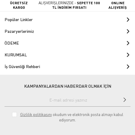
ÜCRETSİZ
ALIŞVERİŞLERİNİZDE -
SEPETTE 100
ONLINE
KARGO
TL İNDİRİM FIRSATI
ALIŞVERİŞ
Popüler Linkler
Pazaryerlerimiz
ÖDEME
KURUMSAL
İş Güvenliği Rehberi
KAMPANYALARDAN HABERDAR OLMAK İÇİN
Gizlilik politikasını
okudum ve elektronik posta almayı kabul
ediyorum.