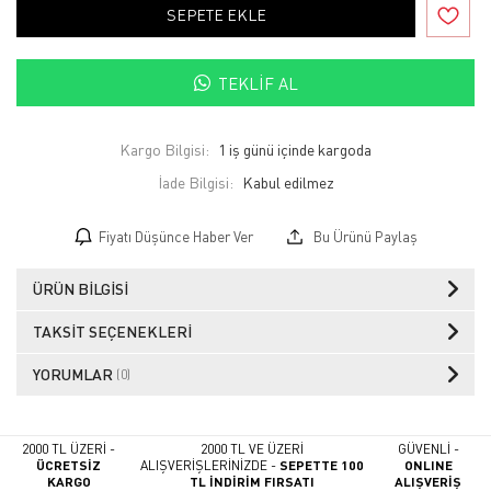
SEPETE EKLE
TEKLIF AL
Kargo Bilgisi:
1 iş günü içinde kargoda
İade Bilgisi:
Fiyatı Düşünce Haber Ver
Bu Ürünü Paylaş
ÜRÜN BILGISI
TAKSIT SEÇENEKLERI
YORUMLAR
(0)
2000 TL ÜZERİ -
2000 TL VE ÜZERİ
GÜVENLİ -
ÜCRETSİZ
ALIŞVERİŞLERİNİZDE -
SEPETTE 100
ONLINE
KARGO
TL İNDİRİM FIRSATI
ALIŞVERİŞ