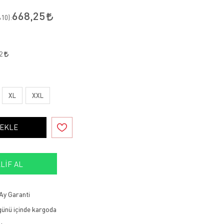
668,25
10
):
32
XL
XXL
 EKLE
LIF AL
Ay Garanti
 günü içinde kargoda