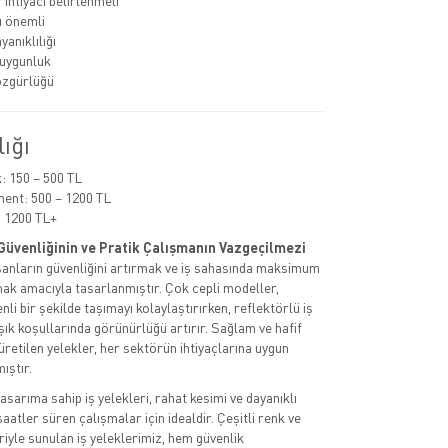
ihtiyacı belirlenmeli
ı önemli
anıklılığı
uygunluk
özgürlüğü
lığı
 150 – 500 TL
ent: 500 – 1200 TL
 1200 TL+
ş Güvenliğinin ve Pratik Çalışmanın Vazgeçilmezi
lışanların güvenliğini artırmak ve iş sahasında maksimum
mak amacıyla tasarlanmıştır. Çok cepli modeller,
li bir şekilde taşımayı kolaylaştırırken, reflektörlü iş
şık koşullarında görünürlüğü artırır. Sağlam ve hafif
etilen yelekler, her sektörün ihtiyaçlarına uygun
ıştır.
asarıma sahip iş yelekleri, rahat kesimi ve dayanıklı
atler süren çalışmalar için idealdir. Çeşitli renk ve
iyle sunulan iş yeleklerimiz, hem güvenlik