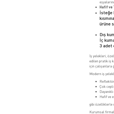
eşyalarını
Hafif ve 
İsteğe 
kısmına
ürüne s
Dış kum
İç kuma
3 adet 
İş yelekleri, öze
edilen pratik iş 
için çalışanlara 
Modern iş yelekl
Reflektör
Çok cepli
Dayanıklı
Hafif ve 
gibi özelliklerle 
Kurumsal firmala