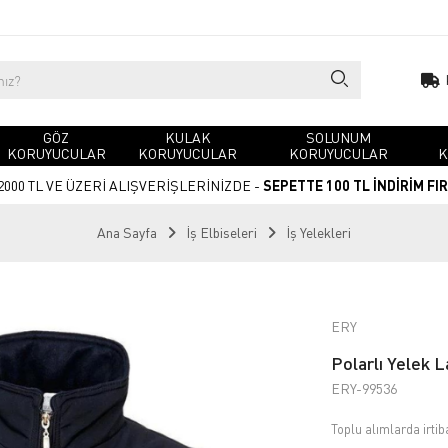
GÖZ
KULAK
SOLUNUM
KORUYUCULAR
KORUYUCULAR
KORUYUCULAR
K
2000 TL VE ÜZERİ ALIŞVERİŞLERİNİZDE -
SEPETTE 100 TL İNDİRİM FI
Ana Sayfa
İş Elbiseleri
İş Yelekleri
ERY
Polarlı Yelek L
ERY-99536
Toplu alımlarda irtib