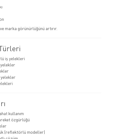
kı
on
r ve marka görünürlüğünü artırır.
Türleri
ü iş yelekleri
 yelekler
ekler
 yelekler
elekleri
rı
rahat kullanım
areket özgürlüğü
pler
k (reflektörlü modeller)
atlı çözüm