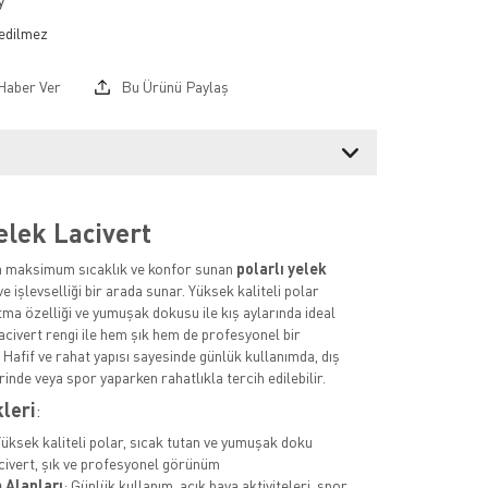
y
Haber Ver
Bu Ürünü Paylaş
elek Lacivert
 maksimum sıcaklık ve konfor sunan
polarlı yelek
ı ve işlevselliği bir arada sunar. Yüksek kaliteli polar
tma özelliği ve yumuşak dokusu ile kış aylarında ideal
Lacivert rengi ile hem şık hem de profesyonel bir
Hafif ve rahat yapısı sayesinde günlük kullanımda, dış
inde veya spor yaparken rahatlıkla tercih edilebilir.
kleri
:
Yüksek kaliteli polar, sıcak tutan ve yumuşak doku
civert, şık ve profesyonel görünüm
 Alanları
: Günlük kullanım, açık hava aktiviteleri, spor