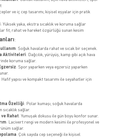
t
 cepler ve iç cep tasarımı, kişisel eşyalar için pratik
a
i
: Yüksek yaka, ekstra sıcaklık ve koruma sağlar
lar fit, rahat ve hareket özgürlüğü sunan kesim
anları
:
Kullanım
: Soğuk havalarda rahat ve sıcak bir seçenek.
a Aktiviteleri
: Dağcılık, yürüyüş, kamp gibi açık hava
erinde koruma sağlar.
Egzersiz
: Spor yaparken veya egzersiz yaparken
unar.
: Hafif yapısı ve kompakt tasarımı ile seyahatler için
tma Özelliği
: Polar kumaşı, soğuk havalarda
sıcaklık sağlar.
 ve Rahat
: Yumuşak dokusu ile gün boyu konfor sunar.
rım
: Lacivert rengi ve modern kesimi ile profesyonel ve
örünüm sağlar.
Depolama
: Çok sayıda cep seçeneği ile kişisel