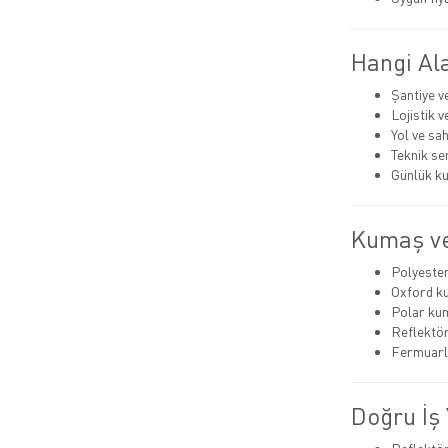
Hangi Ala
Şantiye v
Lojistik 
Yol ve sa
Teknik se
Günlük ku
Kumaş ve
Polyeste
Oxford k
Polar ku
Reflektör
Fermuarlı
Doğru İş 