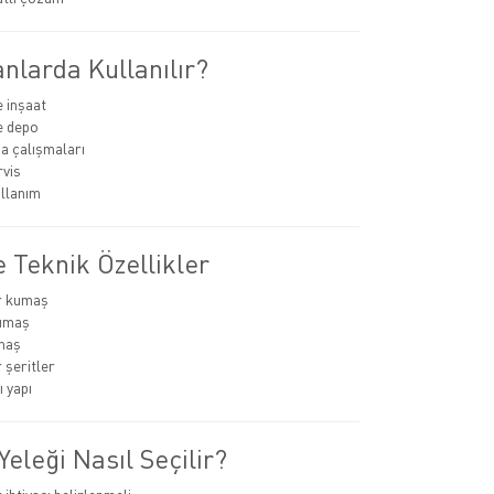
nlarda Kullanılır?
e inşaat
ve depo
ha çalışmaları
rvis
llanım
 Teknik Özellikler
r kumaş
umaş
maş
 şeritler
 yapı
Yeleği Nasıl Seçilir?