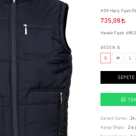
KDV Hariç Fiyatı (
%
735,08
Havale Fiyatı:
698,
BEDEN:
S
S
M
L
SEPETE
TEK
Garanti Süresi:
24 
Kargo Bilgisi:
2 iş