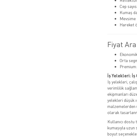
Reflektör 
Cep sayıs
Kumaş day
Mevsime 
Hareket 
Fiyat Ara
Ekonomik:
Orta segm
Premium:
İş Yelekleri: İ
İş yelekleri, ça
verimlilik sağla
ekipmanları düzen
yelekleri düşük ı
malzemelerden ür
olarak tasarlanm
Kullanıcı dostu t
kumaşıyla uzun sa
boyut seçenekler