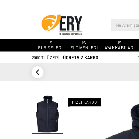
İŞ
İŞ
İŞ
ELBİSELERİ
ELDİVENLERİ
AYAKKABILARI
2000 TL ÜZERİ -
ÜCRETSİZ KARGO
HIZLI KARGO