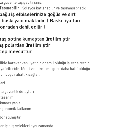
zı güvenle taşıyabilirsiniz.
Taşınabilir
: Kolayca katlanabilir ve taşıması pratik.
bağlı iş elbiselerinize göğüs ve sırt
 baskı yapılmaktadır. ( Baskı fiyatları
onradan dahil edilir )
aş sotina kumaştan üretilmiştir
ş polardan üretilmiştir
cep mevcuttur.
llikle hareket kabiliyetinin önemli olduğu işlerde tercih
kıyafetleridir. Mont ve ceketlere göre daha hafif olduğu
gün boyu rahatlık sağlar.
eri:
lü güvenlik detayları
 tasarım
 kumaş yapısı
ergonomik kullanım
donatılmıştır.
r için iş yelekleri aynı zamanda: