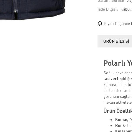
Garanti Süresi:
6 a
İade Bilgisi:
Fiyatı Düşünce 
ÜRÜN BILGISI
Polarlı Y
Soğuk havalarda
lacivert
, şıklığ
kumaşı, sıcak tu
bir tercih olur. 
görünüm sağlar. 
mekan aktiviteler
Ürün Özelli
Kumaş
: 
Renk
: La
Kullanım