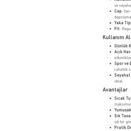
ve seyaha
Cep
: Yan
depolam
Yaka Tip
Fit
: Regu
Kullanım Al
Günlük 
Açık Hav
etkinlikl
Spor ve 
rahatlık s
Seyahat
ideal.
Avantajlar
:
Sıcak Tu
maksimum 
Yumuşak
Şık Tasa
şık bir g
Pratik 