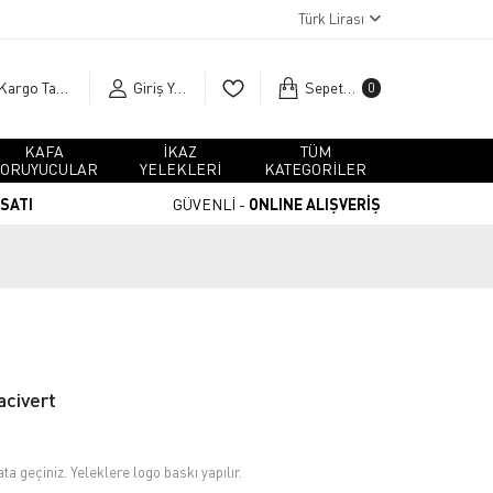
Türk Lirası
Kargo Takip
Giriş Yap
Sepetim
0
KAFA
İKAZ
TÜM
ORUYUCULAR
YELEKLERİ
KATEGORİLER
RSATI
GÜVENLİ -
ONLINE ALIŞVERİŞ
acivert
ata geçiniz. Yeleklere logo baskı yapılır.