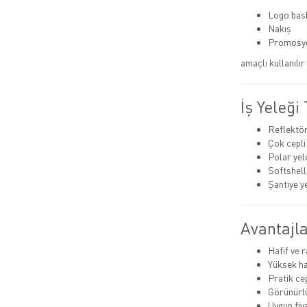
Logo bas
Nakış
Promosy
amaçlı kullanılı
İş Yeleği 
Reflektörl
Çok cepli
Polar yel
Softshell
Şantiye y
Avantajla
Hafif ve 
Yüksek h
Pratik ce
Görünürlü
Uygun fiy