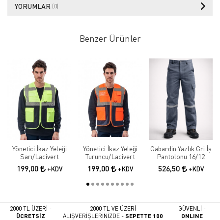
YORUMLAR
(0)
Benzer Ürünler
Yönetici İkaz Yeleği
Yönetici İkaz Yeleği
Gabardin Yazlık Gri İş
Sarı/Lacivert
Turuncu/Lacivert
Pantolonu 16/12
199,00
199,00
526,50
+KDV
+KDV
+KDV
2000 TL ÜZERİ -
2000 TL VE ÜZERİ
GÜVENLİ -
ÜCRETSİZ
ALIŞVERİŞLERİNİZDE -
SEPETTE 100
ONLINE