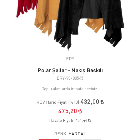
ERY
Polar Şallar - Nakış Baskılı
ERY-90-88545
Toplu alımlarda irtibata geçiniz.
432,00
KDV Hariç Fiyatı (
%10
):
475,20
Havale Fiyatı:
451,44
RENK:
HARDAL