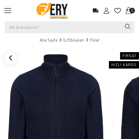
0
Ana Sayfa
İş Elbiseleri
Polar
FIRSAT
HIZLI KARGO