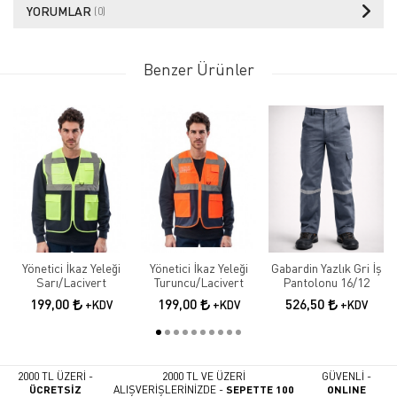
YORUMLAR
(0)
Benzer Ürünler
Yönetici İkaz Yeleği
Yönetici İkaz Yeleği
Gabardin Yazlık Gri İş
Sarı/Lacivert
Turuncu/Lacivert
Pantolonu 16/12
199,00
199,00
526,50
+KDV
+KDV
+KDV
2000 TL ÜZERİ -
2000 TL VE ÜZERİ
GÜVENLİ -
ÜCRETSİZ
ALIŞVERİŞLERİNİZDE -
SEPETTE 100
ONLINE