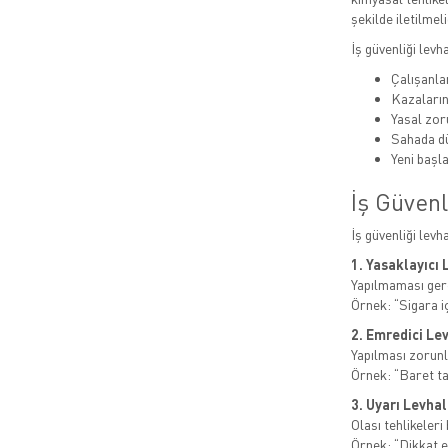
şekilde iletilmeli
İş güvenliği levh
Çalışanlar
Kazaları
Yasal zor
Sahada dü
Yeni başla
İş Güvenl
İş güvenliği levh
1. Yasaklayıcı 
Yapılmaması gere
Örnek: “Sigara i
2. Emredici Le
Yapılması zorunl
Örnek: “Baret t
3. Uyarı Levhal
Olası tehlikeleri b
Örnek: “Dikkat el