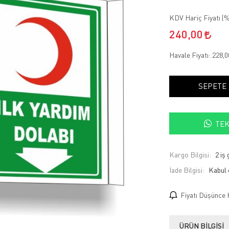
KDV Hariç Fiyatı (
%
240,00
Havale Fiyatı:
228,
SEPETE
TEK
Kargo Bilgisi:
2 iş
İade Bilgisi:
Fiyatı Düşünce 
ÜRÜN BILGISI