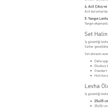
4. Acil Çıkış v
Acil durumlarda
5. Yangın Levha
Yangın ekipmanlar
Set Hali
İş güvenliği levha
Setler genellikle
Set almanın avan
Daha uygu
Eksiksiz
Standart 
Hızlı kur
Levha Öl
İş güvenliği levh
25x35 cm
35x50 cm