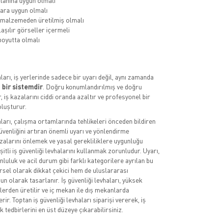
lanına uygun olmalı
ara uygun olmalı
 malzemeden üretilmiş olmalı
aşılır görseller içermeli
oyutta olmalı
aları, iş yerlerinde sadece bir uyarı değil, aynı zamanda
 bir sistemdir
. Doğru konumlandırılmış ve doğru
, iş kazalarını ciddi oranda azaltır ve profesyonel bir
luşturur.
aları, çalışma ortamlarında tehlikeleri önceden bildiren
üvenliğini artıran önemli uyarı ve yönlendirme
azalarını önlemek ve yasal gerekliliklere uygunluğu
itli iş güvenliği levhalarını kullanmak zorunludur. Uyarı,
luluk ve acil durum gibi farklı kategorilere ayrılan bu
rsel olarak dikkat çekici hem de uluslararası
n olarak tasarlanır. İş güvenliği levhaları, yüksek
lerden üretilir ve iç mekan ile dış mekanlarda
rir. Toptan iş güvenliği levhaları siparişi vererek, iş
k tedbirlerini en üst düzeye çıkarabilirsiniz.