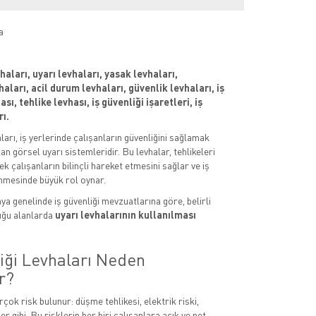
a
vhaları, uyarı levhaları, yasak levhaları,
aları, acil durum levhaları, güvenlik levhaları, iş
sı, tehlike levhası, iş güvenliği işaretleri, iş
rı.
aları, iş yerlerinde çalışanların güvenliğini sağlamak
an görsel uyarı sistemleridir. Bu levhalar, tehlikeleri
k çalışanların bilinçli hareket etmesini sağlar ve iş
nmesinde büyük rol oynar.
ya genelinde iş güvenliği mevzuatlarına göre, belirli
uğu alanlarda
uyarı levhalarının kullanılması
liği Levhaları Neden
r?
rçok risk bulunur: düşme tehlikesi, elektrik riski,
er gibi. Bu risklerin her biri çalışanlara açık ve net