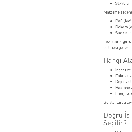
50x70 cm
Malzeme seçene
PVC (hafi
Dekota (or
Sac / met
Levhaların
görün
edilmesi gerekir.
Hangi Ala
İnşaat ve 
Fabrika v
Depo ve lo
Hastane v
Enerji ve 
Bu alanlarda levh
Doğru İş 
Seçilir?