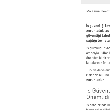
Malzeme:Dekot
İş güvenliği le
zorunluluk levh
güvenliği tabela
sağlığı levhala
İş güvenliği levh
amacıyla kullanıl
önceden bildirere
kazalarının önle
Türkiye’de ve dün
risklerin bulund
zorunludur
.
İş Güven
Önemlidi
İş sahalarında bi
kimyasal tehlikel