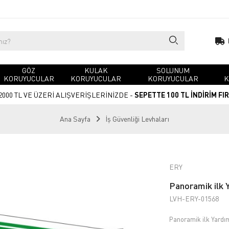
GÖZ
KULAK
SOLUNUM
KORUYUCULAR
KORUYUCULAR
KORUYUCULAR
K
2000 TL VE ÜZERİ ALIŞVERİŞLERİNİZDE -
SEPETTE 100 TL İNDİRİM FI
Ana Sayfa
İş Güvenliği Levhaları
ERY
Panoramik ilk 
LVH-ERY-01568
Panoramik ilk Yardı