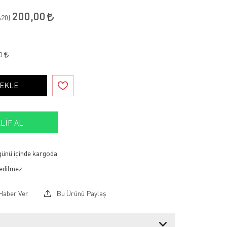
200,00
20
):
00
 EKLE
LIF AL
 günü içinde kargoda
Haber Ver
Bu Ürünü Paylaş