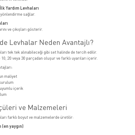
e İlk Yardım Levhaları
 yönlendirme sağlar.
ları
ını ve çıkışları gösterir.
nde Levhalar Neden Avantajlı?
ları tek tek alınabileceği gibi set halinde de tercih edilir.
 10, 20 veya 30 parçadan oluşur ve farklı uyarıları içerir.
tajları:
n maliyet
 kurulum
uyumlu içerik
ulum
çüleri ve Malzemeleri
aları farklı boyut ve malzemelerde üretilir:
 (en yaygın)