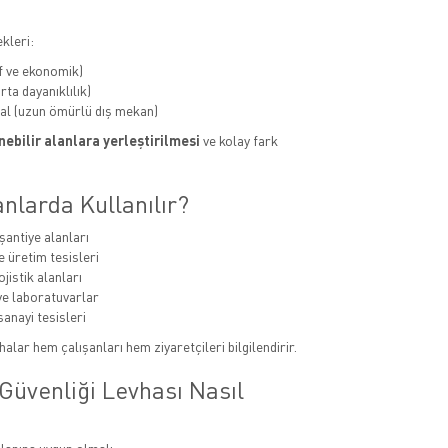
kleri:
f ve ekonomik)
ta dayanıklılık)
al (uzun ömürlü dış mekan)
ebilir alanlara yerleştirilmesi
ve kolay fark
nlarda Kullanılır?
şantiye alanları
e üretim tesisleri
jistik alanları
e laboratuvarlar
sanayi tesisleri
alar hem çalışanları hem ziyaretçileri bilgilendirir.
Güvenliği Levhası Nasıl