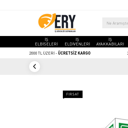
İŞ
İŞ
İŞ
ELBİSELERİ
ELDİVENLERİ
AYAKKABILARI
2000 TL ÜZERİ -
ÜCRETSİZ KARGO
FIRSAT