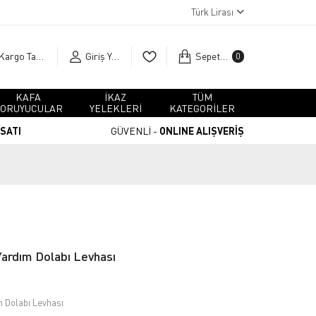
Türk Lirası
Kargo Takip
Giriş Yap
Sepetim
0
KAFA
İKAZ
TÜM
ORUYUCULAR
YELEKLERİ
KATEGORİLER
RSATI
GÜVENLİ -
ONLINE ALIŞVERİŞ
Yardım Dolabı Levhası
m Dolabı Levhası