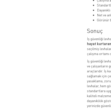
Çalışma a
Standartl
Dayanıklı
Net ve anl
Görünür b
Sonuç
İş güvenliği levh
hayat kurtaran
seçilmiş levhalar
çalışma ortamı o
İş güvenliği levh
ve çalışanların g
araçlarıdır. İş k
sağlamak için çeş
yasaklama, zorun
levhalar, hem gö
standartlara uygu
kaliteli malzeme
dayanıklılık göste
yerinizde güvenli