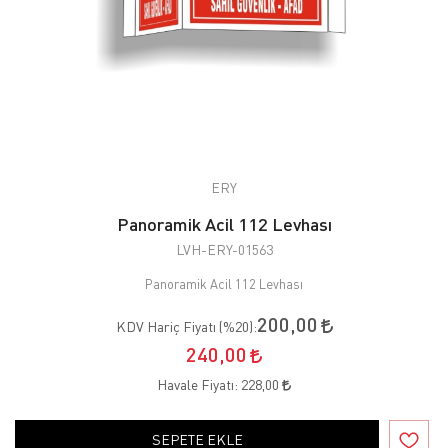
ERY
Panoramik Acil 112 Levhası
LVH-ERY-01563
Panoramik Acil 112 Levhası
200,00
KDV Hariç Fiyatı (
%20
):
240,00
Havale Fiyatı:
228,00
SEPETE EKLE