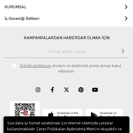
KURUMSAL
İş Güvenliği Rehberi
KAMPANYALARDAN HABERDAR OLMAK İÇİN
Gizlilik politikasını
okudum ve elektronik posta almayı kabul
ediyorum.
Download on the
Download on
App Store
Google play
Size daha iyi hizmet verebilmek için internet sitemizde çerezler
kullanılmaktadır. Çerez Politikaları Aydınlatma Metni’ni okuyabilir ve