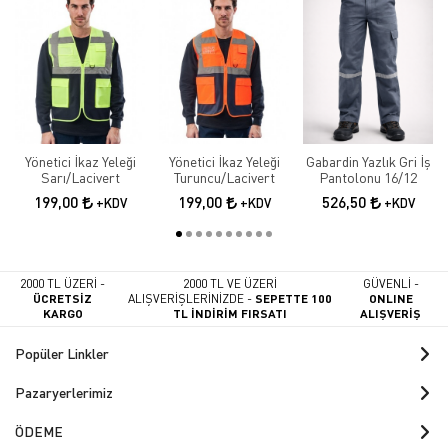
Yönetici İkaz Yeleği
Yönetici İkaz Yeleği
Gabardin Yazlık Gri İş
Sarı/Lacivert
Turuncu/Lacivert
Pantolonu 16/12
199,00
199,00
526,50
+KDV
+KDV
+KDV
2000 TL ÜZERİ -
2000 TL VE ÜZERİ
GÜVENLİ -
ÜCRETSİZ
ALIŞVERİŞLERİNİZDE -
SEPETTE 100
ONLINE
KARGO
TL İNDİRİM FIRSATI
ALIŞVERİŞ
Popüler Linkler
Pazaryerlerimiz
ÖDEME