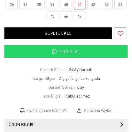
36
37
38
39
40
41
42
43
44
45
46
47
SEPETE EKLE
TEKLIF AL
Garanti Süresi:
24 Ay Garanti
Kargo Bilgisi:
2 iş günü içinde kargoda
Garanti Süresi:
6 ay
İade Bilgisi:
Fiyatı Düşünce Haber Ver
Bu Ürünü Paylaş
ÜRÜN BILGISI