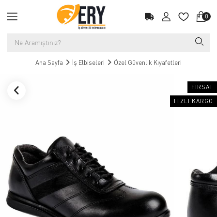
0
Ana Sayfa
İş Elbiseleri
Özel Güvenlik Kıyafetleri
FIRSAT
HIZLI KARGO