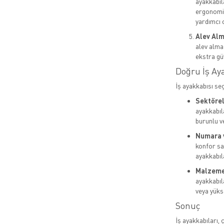
ayakkabıl
ergonomik
yardımcı o
Alev Alm
alev almaz
ekstra gü
Doğru İş Ay
İş ayakkabısı se
Sektörel 
ayakkabıla
burunlu v
Numara 
konfor sa
ayakkabıla
Malzeme 
ayakkabıl
veya yükse
Sonuç
İş ayakkabıları, 