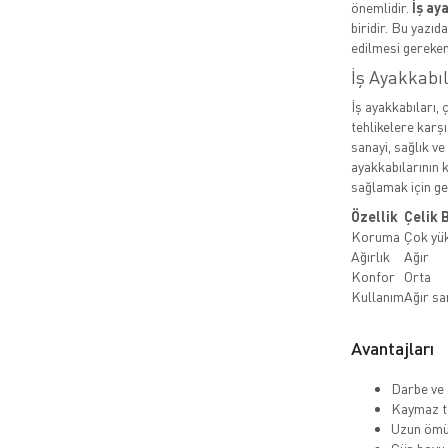
önemlidir.
İş ay
biridir. Bu yazıd
edilmesi gereken
İş Ayakkabı
İş ayakkabıları, 
tehlikelere karşı
sanayi, sağlık ve
ayakkabılarının k
sağlamak için ger
Özellik
Çelik 
Koruma
Çok yü
Ağırlık
Ağır
Konfor
Orta
Kullanım
Ağır sa
Avantajları
Darbe ve 
Kaymaz ta
Uzun ömü