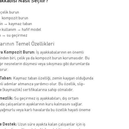
kkabısı Nasıl Seçilir?
 çelik burun
→ kompozit burun
min → kaymaz taban
 kullanım → hafif model
m → su geçirmez
arının Temel Özellikleri
ya Kompozit Burun:
İş ayakkabalarının en önemli
rinden biri, çelik ya da kompozit burun korumasıdır. Bu
ağır nesnelerin düşmesi veya sıkışması gibi durumlarda
orur.
Taban:
Kaymaz taban özelliği, zemin kaygan olduğunda
li adımlar atmanıza yardımcı olur. Bu özellik, slip-
 (kaymazlık) sertifikalarına sahip olmalıdır.
mezlik:
Su geçirmez iş ayakkabıları, dış ortam
da çalışanların ayaklarının kuru kalmasını sağlar.
 yağmurlu veya karlı havalarda bu özellik hayati öneme
e Destek:
Uzun süre ayakta kalan çalışanlar için iş