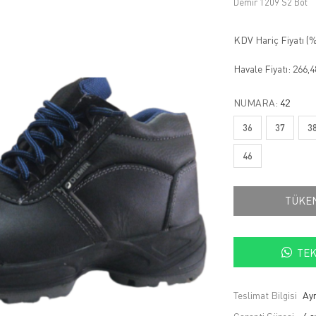
Demir 1209 S2 Bot
KDV Hariç Fiyatı (
%
Havale Fiyatı:
266,
NUMARA:
42
36
37
3
46
TÜKE
TEK
Teslimat Bilgisi
Ayn