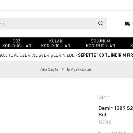
GÖZ
KULAK
SOLUNUM
KORUYUCULAR
KORUYUCULAR
KORUYUCULAR
K
2000 TL VE ÜZERİ ALIŞVERİŞLERİNİZDE -
SEPETTE 100 TL İNDİRİM FI
Ana Sayfa
İş Ayakkabıları
Demir
Demir 1209 S2 
Bot
1209s2