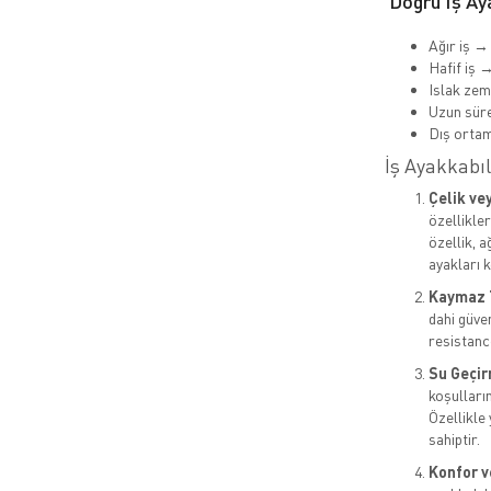
Doğru İş Aya
Ağır iş →
Hafif iş 
Islak ze
Uzun süre
Dış orta
İş Ayakkabıl
Çelik ve
özellikle
özellik, 
ayakları k
Kaymaz 
dahi güven
resistance
Su Geçir
koşulların
Özellikle
sahiptir.
Konfor v