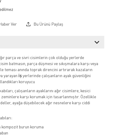
y
Haber Ver
Bu Ürünü Paylaş
ağır parça ve sivri cisimlerin çok olduğu yerlerde
i cisim batmasın, parça düşmesi ve sıkışmalara karşı veya
 ile teması anında toprak direncini artırarak kazaların
ya yarayan
iş
yerlerinde çalışanların ayak güvenliğini
llandıkları koruyucu
kabıları, çalışanların ayaklarını ağır cisimlere, kesici
u zeminlere karşı korumak için tasarlanmıştır. Özellikle
deller, ayağa düşebilecek ağır nesnelere karşı ciddi
bıları:
a kompozit burun koruma
aban