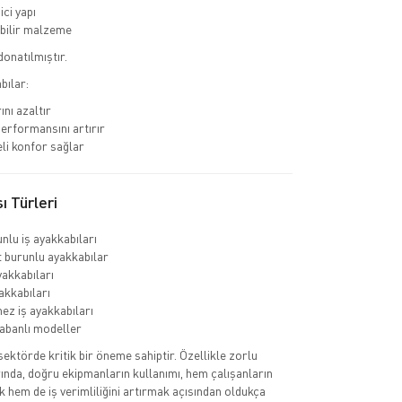
ci yapı
bilir malzeme
donatılmıştır.
bılar:
ını azaltır
erformansını artırır
li konfor sağlar
ı Türleri
nlu iş ayakkabıları
burunlu ayakkabılar
yakkabıları
akkabıları
ez iş ayakkabıları
abanlı modeller
 sektörde kritik bir öneme sahiptir. Özellikle zorlu
ında, doğru ekipmanların kullanımı, hem çalışanların
k hem de iş verimliliğini artırmak açısından oldukça