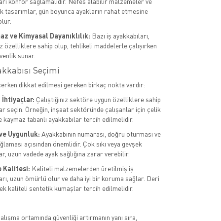
arı konfor sağlamalıdır. Nefes alabilir malzemeler ve
 tasarımlar, gün boyunca ayakların rahat etmesine
lur.
az ve Kimyasal Dayanıklılık:
Bazı iş ayakkabıları,
 özelliklere sahip olup, tehlikeli maddelerle çalışırken
venlik sunar.
akkabısı Seçimi
çerken dikkat edilmesi gereken birkaç nokta vardır:
İhtiyaçlar:
Çalıştığınız sektöre uygun özelliklere sahip
r seçin. Örneğin, inşaat sektöründe çalışanlar için çelik
e kaymaz tabanlı ayakkabılar tercih edilmelidir.
ve Uygunluk:
Ayakkabının numarası, doğru oturması ve
ğlaması açısından önemlidir. Çok sıkı veya gevşek
r, uzun vadede ayak sağlığına zarar verebilir.
Kalitesi:
Kaliteli malzemelerden üretilmiş iş
arı, uzun ömürlü olur ve daha iyi bir koruma sağlar. Deri
k kaliteli sentetik kumaşlar tercih edilmelidir.
çalışma ortamında güvenliği artırmanın yanı sıra,