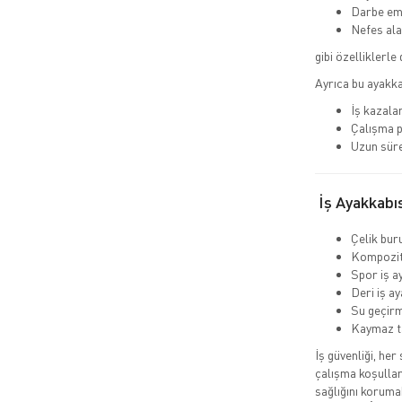
Darbe emi
Nefes ala
gibi özelliklerle 
Ayrıca bu ayakka
İş kazalar
Çalışma p
Uzun süre
İş Ayakkabıs
Çelik buru
Kompozit 
Spor iş a
Deri iş ay
Su geçirm
Kaymaz t
İş güvenliği, her
çalışma koşullar
sağlığını koruma