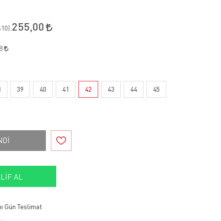
255,00
10
):
48
8
39
40
41
42
43
44
45
NDİ
LIF AL
ı Gün Teslimat