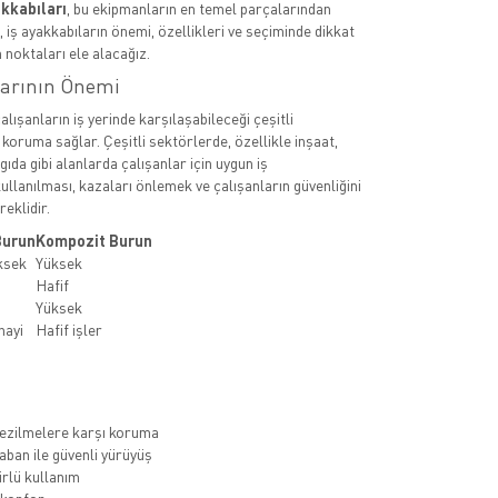
akkabıları
, bu ekipmanların en temel parçalarından
a, iş ayakkabıların önemi, özellikleri ve seçiminde dikkat
 noktaları ele alacağız.
larının Önemi
çalışanların iş yerinde karşılaşabileceği çeşitli
 koruma sağlar. Çeşitli sektörlerde, özellikle inşaat,
 gıda gibi alanlarda çalışanlar için uygun iş
ullanılması, kazaları önlemek ve çalışanların güvenliğini
eklidir.
Burun
Kompozit Burun
ksek
Yüksek
Hafif
Yüksek
nayi
Hafif işler
ezilmelere karşı koruma
ban ile güvenli yürüyüş
rlü kullanım