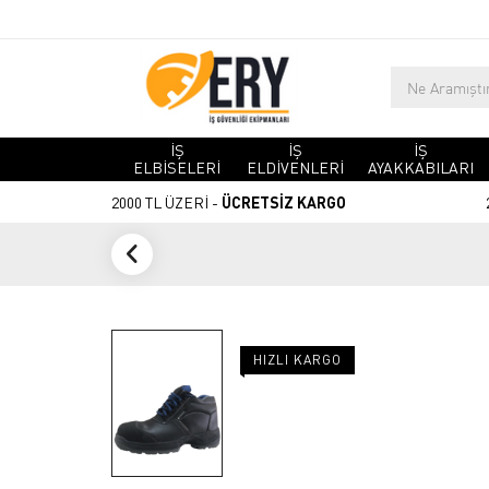
İŞ
İŞ
İŞ
ELBİSELERİ
ELDİVENLERİ
AYAKKABILARI
2000 TL ÜZERİ -
ÜCRETSİZ KARGO
HIZLI KARGO