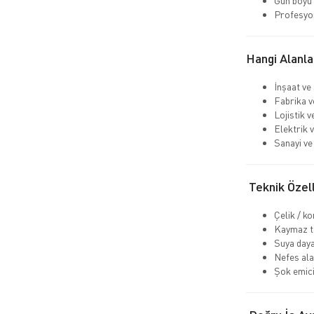
Gün boyu
Profesyo
Hangi Alanla
İnşaat ve
Fabrika v
Lojistik 
Elektrik v
Sanayi ve 
Teknik Özell
Çelik / k
Kaymaz ta
Suya daya
Nefes ala
Şok emici