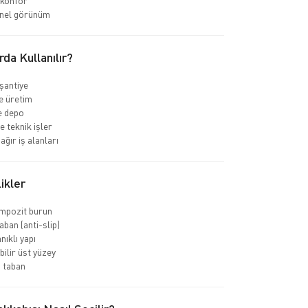
 konfor
nel görünüm
rda Kullanılır?
 şantiye
e üretim
ve depo
e teknik işler
ağır iş alanları
ikler
ompozit burun
ban (anti-slip)
nıklı yapı
bilir üst yüzey
 taban