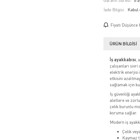
Garanti Süresi:
6 a
İade Bilgisi:
Fiyatı Düşünce 
ÜRÜN BILGISI
İş ayakkabısı
, 
çalışanları sivr
elektrik enerjisi
etkisini azaltma
sağlamak için ku
İş güvenliği ayak
aletlere ve zorl
çelik burunlu mo
koruma sağlar.
Modern iş ayakka
Çelik vey
Kaymaz t