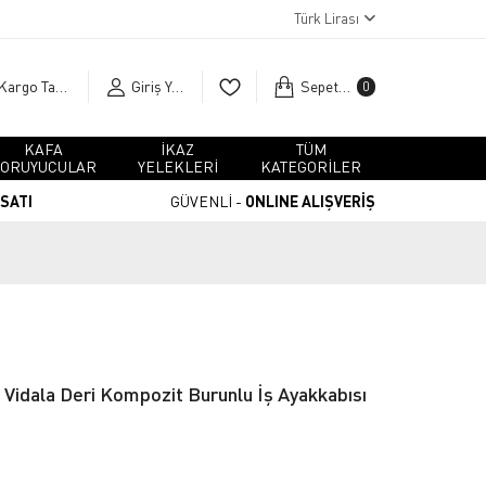
Türk Lirası
Kargo Takip
Giriş Yap
Sepetim
0
KAFA
İKAZ
TÜM
ORUYUCULAR
YELEKLERİ
KATEGORİLER
RSATI
GÜVENLİ -
ONLINE ALIŞVERİŞ
Vidala Deri Kompozit Burunlu İş Ayakkabısı