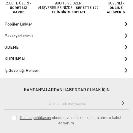
2000 TL ÜZERİ -
2000 TL VE ÜZERİ
GÜVENLİ -
ÜCRETSİZ
ALIŞVERİŞLERİNİZDE -
SEPETTE 100
ONLINE
KARGO
TL İNDİRİM FIRSATI
ALIŞVERİŞ
Popüler Linkler
Pazaryerlerimiz
ÖDEME
KURUMSAL
İş Güvenliği Rehberi
KAMPANYALARDAN HABERDAR OLMAK İÇİN
Gizlilik politikasını
okudum ve elektronik posta almayı kabul
ediyorum.