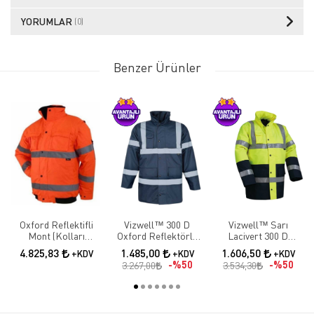
YORUMLAR
(0)
Benzer Ürünler
Oxford Reflektifli
Vizwell™ 300 D
Vizwell™ Sarı
Mont (Kolları
Oxford Reflektörlü
Lacivert 300 D
Çıkmalı)
İçi Kapitoneli Lacivert
Oxford İki Renkli
4.825,83
1.485,00
1.606,50
+KDV
+KDV
+KDV
Parka
Reflektörlü Parka
%50
%50
3.267,00
3.534,30