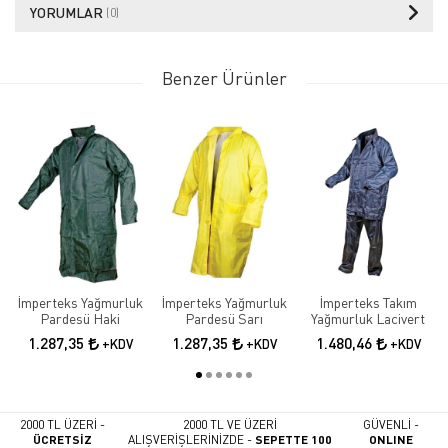
YORUMLAR
(0)
Benzer Ürünler
İmperteks Yağmurluk
İmperteks Yağmurluk
İmperteks Takım
Pardesü Haki
Pardesü Sarı
Yağmurluk Lacivert
1.287,35
1.287,35
1.480,46
+KDV
+KDV
+KDV
2000 TL ÜZERİ -
2000 TL VE ÜZERİ
GÜVENLİ -
ÜCRETSİZ
ALIŞVERİŞLERİNİZDE -
SEPETTE 100
ONLINE