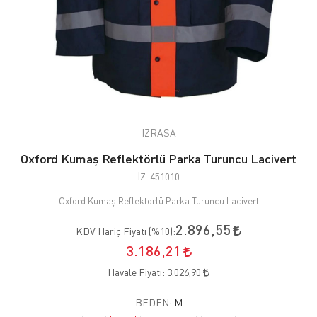
IZRASA
Oxford Kumaş Reflektörlü Parka Turuncu Lacivert
İZ-451010
Oxford Kumaş Reflektörlü Parka Turuncu Lacivert
2.896,55
KDV Hariç Fiyatı (
%10
):
3.186,21
Havale Fiyatı:
3.026,90
BEDEN:
M