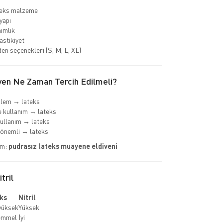
teks malzeme
yapı
nımlık
astikiyet
den seçenekleri (S, M, L, XL)
ven Ne Zaman Tercih Edilmeli?
şlem → lateks
 kullanım → lateks
ullanım → lateks
önemli → lateks
im:
pudrasız lateks muayene eldiveni
tril
ks
Nitril
yüksek
Yüksek
emmel
İyi