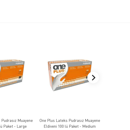
s Pudrasız Muayene
One Plus Lateks Pudrasız Muayene
One Plus Lat
lü Paket - Large
Eldiveni 100 lü Paket - Medium
Eldiveni 1