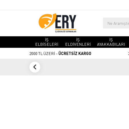
İŞ
İŞ
İŞ
ELBİSELERİ
ELDİVENLERİ
AYAKKABILARI
2000 TL ÜZERİ -
ÜCRETSİZ KARGO