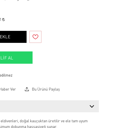
21
 EKLE
LIF AL
Haber Ver
Bu Ürünü Paylaş
ldivenleri, doğal kauçuktan üretilir ve ele tam uyum
imum dokunma hassasiyeti sunar.