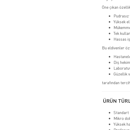
Öne çıkan özellik
Pudrasız y
Yüksek el
Mükemme
Tek kullan
Hassas iş
Bu eldivenler öze
Hastanele
Diş hekim
Laboratu
Güzellik 
tarafından tercih 
ÜRÜN TÜR
Standart 
Mikro dok
Yüksek ha
Profesyon