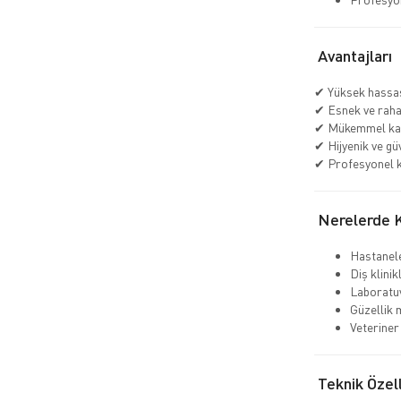
Avantajları
✔ Yüksek hassas
✔ Esnek ve raha
✔ Mükemmel ka
✔ Hijyenik ve gü
✔ Profesyonel k
Nerelerde Ku
Hastanel
Diş klinik
Laboratu
Güzellik 
Veteriner 
Teknik Özell