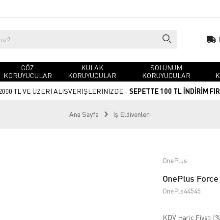
GÖZ
KULAK
SOLUNUM
KORUYUCULAR
KORUYUCULAR
KORUYUCULAR
K
2000 TL VE ÜZERİ ALIŞVERİŞLERİNİZDE -
SEPETTE 100 TL İNDİRİM FI
Ana Sayfa
İş Eldivenleri
OnePlus
OnePlus Force M
OnePls44545
KDV Hariç Fiyatı (
%