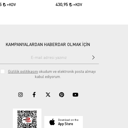
95
430,95
43
+KDV
+KDV
KAMPANYALARDAN HABERDAR OLMAK İÇİN
Gizlilik politikasını
okudum ve elektronik posta almayı
kabul ediyorum.
Download on the
App Store