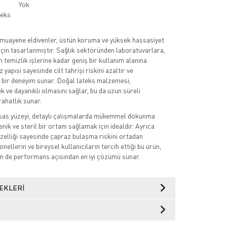
Yok
teks
 muayene eldivenler, üstün koruma ve yüksek hassasiyet
 için tasarlanmıştır. Sağlık sektöründen laboratuvarlara,
n temizlik işlerine kadar geniş bir kullanım alanına
 yapısı sayesinde cilt tahrişi riskini azaltır ve
t bir deneyim sunar. Doğal lateks malzemesi,
k ve dayanıklı olmasını sağlar, bu da uzun süreli
rahatlık sunar.
ssas yüzeyi, detaylı çalışmalarda mükemmel dokunma
yenik ve steril bir ortam sağlamak için idealdir. Ayrıca
özelliği sayesinde çapraz bulaşma riskini ortadan
onellerin ve bireysel kullanıcıların tercih ettiği bu ürün,
m de performans açısından en iyi çözümü sunar.
EKLERI