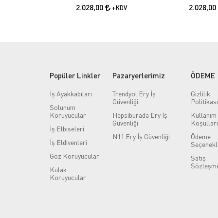
2.028,00
2.028,00
+KDV
Popüler Linkler
Pazaryerlerimiz
ÖDEME
İş Ayakkabıları
Trendyol Ery İş
Gizlilik
Güvenliği
Politikası
Solunum
Koruyucular
Hepsiburada Ery İş
Kullanım
Güvenliği
Koşulları
İş Elbiseleri
N11 Ery İş Güvenliği
Ödeme
İş Eldivenleri
Seçenekl
Göz Koruyucular
Satış
Sözleşme
Kulak
Koruyucular