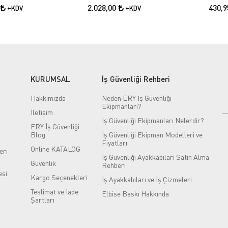
2.028,00
430,
+KDV
+KDV
KURUMSAL
İş Güvenliği Rehberi
Hakkımızda
Neden ERY İş Güvenliği
Ekipmanları?
İletişim
İş Güvenliği Ekipmanları Nelerdir?
ERY İş Güvenliği
Blog
İş Güvenliği Ekipman Modelleri ve
Fiyatları
Online KATALOG
eri
İş Güvenliği Ayakkabıları Satın Alma
Güvenlik
Rehberi
si
Kargo Seçenekleri
İş Ayakkabıları ve İş Çizmeleri
Teslimat ve İade
Elbise Baskı Hakkında
Şartları