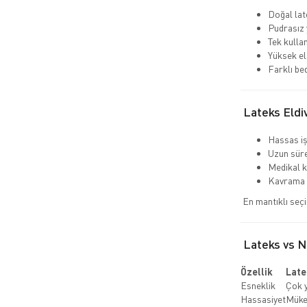
Doğal la
Pudrasız 
Tek kulla
Yüksek el
Farklı be
Lateks Eldi
Hassas i
Uzun süre
Medikal k
Kavrama 
En mantıklı seç
Lateks vs Ni
Özellik
Late
Esneklik
Çok 
Hassasiyet
Mük