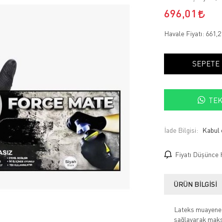
696,01
Havale Fiyatı:
661,
SEPETE
TEK
İade Bilgisi:
Fiyatı Düşünce 
ÜRÜN BILGISI
Lateks muayene e
sağlayarak maks