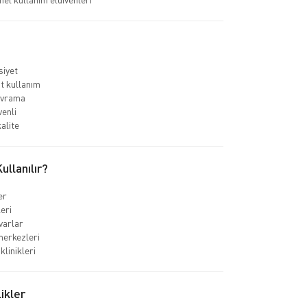
iyet
t kullanım
vrama
venli
alite
llanılır?
er
leri
varlar
merkezleri
klinikleri
ikler