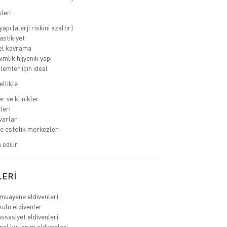
leri:
apı (alerji riskini azaltır)
astikiyet
l kavrama
ımlık hijyenik yapı
lemler için ideal
llikle:
r ve klinikler
leri
varlar
ve estetik merkezleri
edilir.
LERİ
muayene eldivenleri
ulu eldivenler
ssasiyet eldivenleri
el kullanım eldivenleri