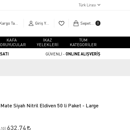
Türk Lirası
Kargo Takip
Giriş Yap
Sepetim
0
KAFA
İKAZ
TÜM
ORUYUCULAR
YELEKLERİ
KATEGORİLER
RSATI
GÜVENLİ -
ONLINE ALIŞVERİŞ
ate Siyah Nitril Eldiven 50 li Paket - Large
632,74
10
):