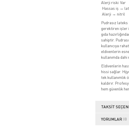
Alerji riski
Var
Hassas iş → la
Alerji → nitril
Pudrasız lateks
gerektiren işler
gıda hazırlığında
sahiptir. Pudrasız
kullanıcıya raha
eldivenlerin esne
kullanımda dahi 
Eldivenlerin ha
hissi sağlar. Hij
tek kullanımlık 
kaldırır. Profesy
hem güvenlik he
TAKSIT SEÇEN
YORUMLAR
(0)