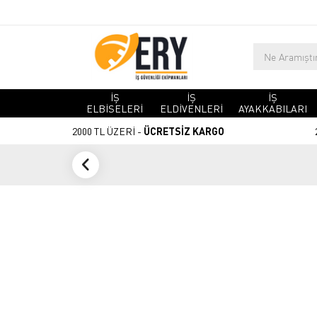
İŞ
İŞ
İŞ
ELBİSELERİ
ELDİVENLERİ
AYAKKABILARI
2000 TL ÜZERİ -
ÜCRETSİZ KARGO