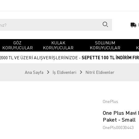
GÖZ
KULAK
SOLUNUM
KORUYUCULAR
KORUYUCULAR
KORUYUCULAR
K
2000 TL VE ÜZERİ ALIŞVERİŞLERİNİZDE -
SEPETTE 100 TL İNDİRİM FI
Ana Sayfa
İş Eldivenleri
Nitril Eldivenler
OnePlus
One Plus Mavi 
Paket - Small
OnePls00030443