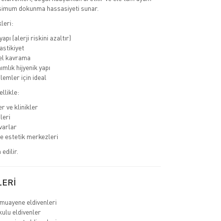
imum dokunma hassasiyeti sunar.
leri:
apı (alerji riskini azaltır)
astikiyet
l kavrama
ımlık hijyenik yapı
lemler için ideal
llikle:
r ve klinikler
leri
varlar
ve estetik merkezleri
edilir.
LERİ
muayene eldivenleri
ulu eldivenler