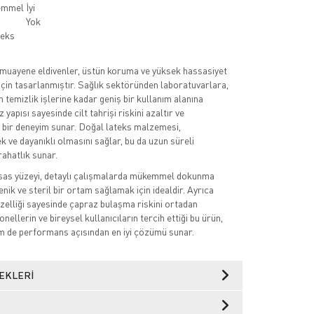
emmel
İyi
Yok
teks
 muayene eldivenler, üstün koruma ve yüksek hassasiyet
 için tasarlanmıştır. Sağlık sektöründen laboratuvarlara,
n temizlik işlerine kadar geniş bir kullanım alanına
 yapısı sayesinde cilt tahrişi riskini azaltır ve
t bir deneyim sunar. Doğal lateks malzemesi,
k ve dayanıklı olmasını sağlar, bu da uzun süreli
rahatlık sunar.
ssas yüzeyi, detaylı çalışmalarda mükemmel dokunma
yenik ve steril bir ortam sağlamak için idealdir. Ayrıca
özelliği sayesinde çapraz bulaşma riskini ortadan
onellerin ve bireysel kullanıcıların tercih ettiği bu ürün,
m de performans açısından en iyi çözümü sunar.
EKLERI