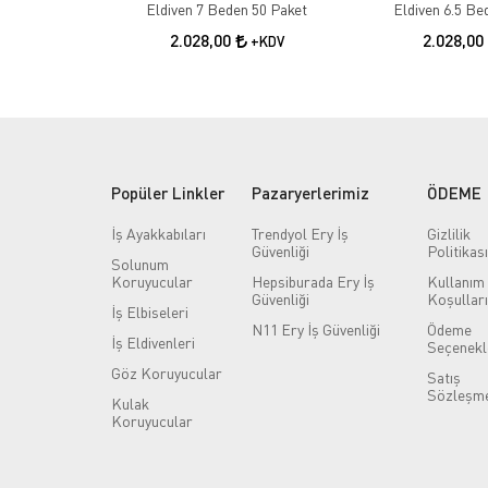
Eldiven 7 Beden 50 Paket
2.028,00
2.028,00
+KDV
Popüler Linkler
Pazaryerlerimiz
ÖDEME
İş Ayakkabıları
Trendyol Ery İş
Gizlilik
Güvenliği
Politikası
Solunum
Koruyucular
Hepsiburada Ery İş
Kullanım
Güvenliği
Koşulları
İş Elbiseleri
N11 Ery İş Güvenliği
Ödeme
İş Eldivenleri
Seçenekl
Göz Koruyucular
Satış
Sözleşme
Kulak
Koruyucular