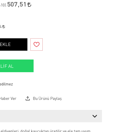
507,51
10
):
34
 EKLE
LIF AL
Haber Ver
Bu Ürünü Paylaş
ldivenleri, doğal kauçuktan üretilir ve ele tam uyum