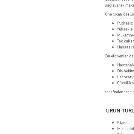
sağlayarak maks
Öne çıkan özellik
Pudrasız y
Yüksek el
Mükemme
Tek kullan
Hassas iş
Bu eldivenler öze
Hastanele
Diş hekim
Laboratu
Güzellik 
tarafından tercih 
ÜRÜN TÜR
Standart 
Mikro dok