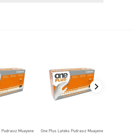
s Pudrasız Muayene
One Plus Lateks Pudrasız Muayene
One Plus Lat