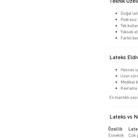
Teknik Özell
Doğal la
Pudrasız 
Tek kulla
Yüksek el
Farklı be
Lateks Eldi
Hassas i
Uzun süre
Medikal k
Kavrama 
En mantıklı seç
Lateks vs Ni
Özellik
Late
Esneklik
Çok 