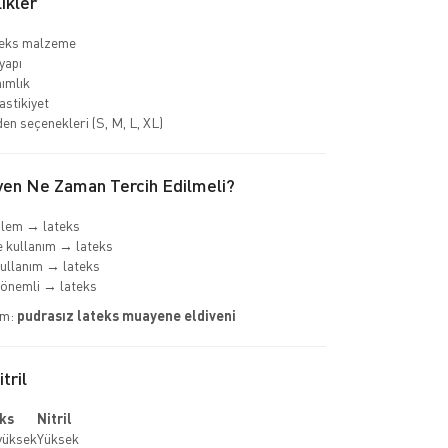
ikler
teks malzeme
yapı
nımlık
astikiyet
den seçenekleri (S, M, L, XL)
ven Ne Zaman Tercih Edilmeli?
şlem → lateks
 kullanım → lateks
ullanım → lateks
önemli → lateks
im:
pudrasız lateks muayene eldiveni
tril
ks
Nitril
yüksek
Yüksek