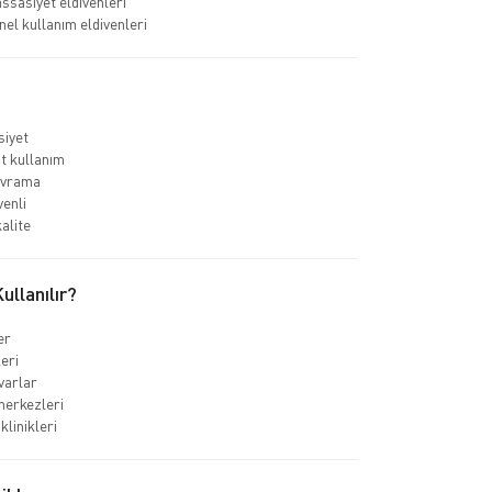
ssasiyet eldivenleri
el kullanım eldivenleri
iyet
t kullanım
vrama
venli
alite
llanılır?
er
leri
varlar
merkezleri
klinikleri