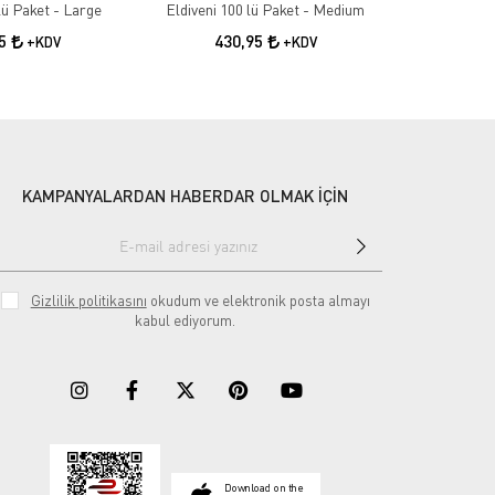
lü Paket - Large
Eldiveni 100 lü Paket - Medium
Eldiveni 1
95
430,95
43
+KDV
+KDV
KAMPANYALARDAN HABERDAR OLMAK İÇİN
Gizlilik politikasını
okudum ve elektronik posta almayı
kabul ediyorum.
Download on the