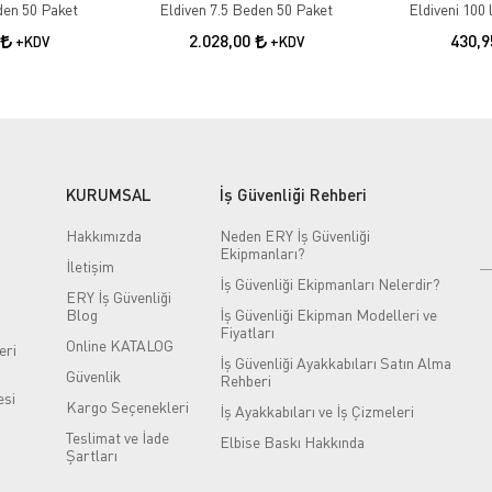
Eldiven 6.5 Beden 50 Paket
Eldiven 7.5 Beden 50 Paket
Eldiveni 100 
2.028,00
430,
+KDV
+KDV
KURUMSAL
İş Güvenliği Rehberi
Hakkımızda
Neden ERY İş Güvenliği
Ekipmanları?
İletişim
İş Güvenliği Ekipmanları Nelerdir?
ERY İş Güvenliği
Blog
İş Güvenliği Ekipman Modelleri ve
Fiyatları
Online KATALOG
eri
İş Güvenliği Ayakkabıları Satın Alma
Güvenlik
Rehberi
si
Kargo Seçenekleri
İş Ayakkabıları ve İş Çizmeleri
Teslimat ve İade
Elbise Baskı Hakkında
Şartları