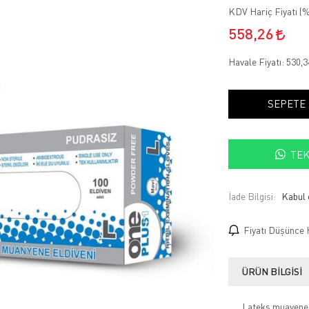
KDV Hariç Fiyatı (
%
558,26
Havale Fiyatı:
530,
SEPETE
TEK
İade Bilgisi:
Fiyatı Düşünce 
ÜRÜN BILGISI
Lateks muayene e