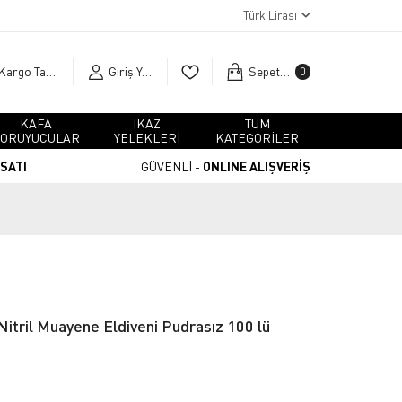
Türk Lirası
Kargo Takip
Giriş Yap
Sepetim
0
KAFA
İKAZ
TÜM
ORUYUCULAR
YELEKLERİ
KATEGORİLER
RSATI
GÜVENLİ -
ONLINE ALIŞVERİŞ
Nitril Muayene Eldiveni Pudrasız 100 lü