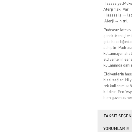
Hassasiyet
Mük
Alerji riski
Var
Hassas iş → la
Alerji → nitril
Pudrasız lateks
gerektiren işler
gıda hazırlığında
sahiptir. Pudrasız
kullanıcıya raha
eldivenlerin esne
kullanımda dahi 
Eldivenlerin ha
hissi sağlar. Hij
tek kullanımlık 
kaldırır. Profesy
hem güvenlik he
TAKSIT SEÇEN
YORUMLAR
(0)