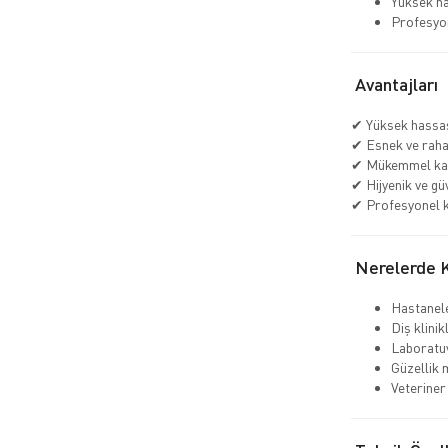
Yüksek ha
Profesyon
Avantajları
✔ Yüksek hassas
✔ Esnek ve raha
✔ Mükemmel ka
✔ Hijyenik ve gü
✔ Profesyonel k
Nerelerde Ku
Hastanel
Diş klinik
Laboratu
Güzellik 
Veteriner 